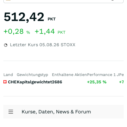
512,42
PKT
+0,28
+1,44
%
PKT
Letzter Kurs
05.08.26
STOXX
Land
Gewichtungstyp
Enthaltene Aktien
Performance 1 J
Per
CHE
Kapitalgewichtet
2686
+25,35
%
+74
Kurse, Daten, News & Forum