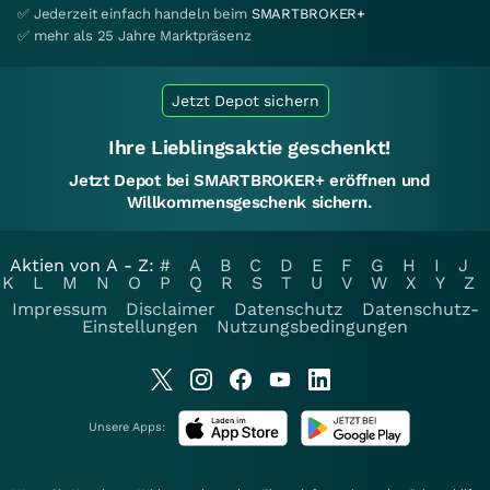
✅ Jederzeit einfach handeln beim
SMARTBROKER+
✅ mehr als 25 Jahre Marktpräsenz
Jetzt Depot sichern
Ihre Lieblingsaktie geschenkt!
Jetzt Depot bei SMARTBROKER+ eröffnen und
Willkommensgeschenk sichern.
Aktien von A - Z:
#
A
B
C
D
E
F
G
H
I
J
K
L
M
N
O
P
Q
R
S
T
U
V
W
X
Y
Z
Impressum
Disclaimer
Datenschutz
Datenschutz-
Einstellungen
Nutzungsbedingungen
Unsere Apps: