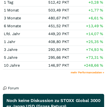
1 Tag
512,42
PKT
+0,28
%
1 Monat
503,49
PKT
+1,77
%
3 Monate
480,67
PKT
+6,61
%
6 Monate
451,52
PKT
+13,49
%
Lfd. Jahr
449,20
PKT
+14,07
%
1 Jahr
408,80
PKT
+25,35
%
3 Jahre
292,93
PKT
+74,93
%
5 Jahre
295,66
PKT
+73,31
%
10 Jahre
146,97
PKT
+248,66
%
mehr Performancedaten »
Forum
Noch keine Diskussion zu STOXX Global 3000
ex Japan USD (Gross Return)