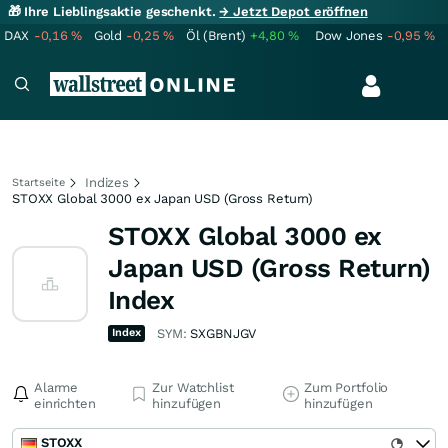
🎁 Ihre Lieblingsaktie geschenkt.
→ Jetzt Depot eröffnen
DAX
-0,16
%
Gold
-0,25
%
Öl (Brent)
+4,80
%
Dow Jones
-0,95
%
Indizes
Startseite
STOXX Global 3000 ex Japan USD (Gross Return)
STOXX Global 3000 ex
Japan USD (Gross Return)
Index
Index
SYM:
SXGBNJGV
Alarme
Zur Watchlist
Zum Portfolio
einrichten
hinzufügen
hinzufügen
STOXX