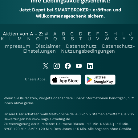
Ihre Lieblingsaktie geschenkt!
Jetzt Depot bei SMARTBROKER+ eröffnen und
Willkommensgeschenk sichern.
Aktien von A - Z:
#
A
B
C
D
E
F
G
H
I
J
K
L
M
N
O
P
Q
R
S
T
U
V
W
X
Y
Z
Impressum
Disclaimer
Datenschutz
Datenschutz-
Einstellungen
Nutzungsbedingungen
Unsere Apps:
Wenn Sie Kursdaten, Widgets oder andere Finanzinformationen benötigen, hilft
Ihnen
ARIVA
gerne.
Unsere User schätzen wallstreet-online.de: 4.8 von 5 Sternen ermittelt aus 285
Bewertungen bei www.kagels-trading.de
Zeitverzögerung der Kursdaten: Deutsche Börsen +15 Min. NASDAQ +15 Min.
NYSE +20 Min. AMEX +20 Min. Dow Jones +15 Min. Alle Angaben ohne Gewähr.