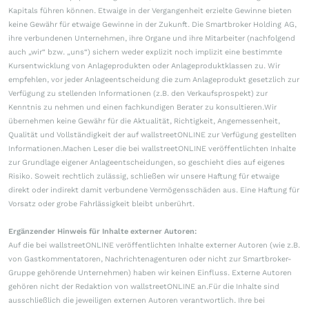
Kapitals führen können. Etwaige in der Vergangenheit erzielte Gewinne bieten
keine Gewähr für etwaige Gewinne in der Zukunft. Die Smartbroker Holding AG,
ihre verbundenen Unternehmen, ihre Organe und ihre Mitarbeiter (nachfolgend
auch „wir“ bzw. „uns“) sichern weder explizit noch implizit eine bestimmte
Kursentwicklung von Anlageprodukten oder Anlageproduktklassen zu. Wir
empfehlen, vor jeder Anlageentscheidung die zum Anlageprodukt gesetzlich zur
Verfügung zu stellenden Informationen (z.B. den Verkaufsprospekt) zur
Kenntnis zu nehmen und einen fachkundigen Berater zu konsultieren.Wir
übernehmen keine Gewähr für die Aktualität, Richtigkeit, Angemessenheit,
Qualität und Vollständigkeit der auf wallstreetONLINE zur Verfügung gestellten
Informationen.Machen Leser die bei wallstreetONLINE veröffentlichten Inhalte
zur Grundlage eigener Anlageentscheidungen, so geschieht dies auf eigenes
Risiko. Soweit rechtlich zulässig, schließen wir unsere Haftung für etwaige
direkt oder indirekt damit verbundene Vermögensschäden aus. Eine Haftung für
Vorsatz oder grobe Fahrlässigkeit bleibt unberührt.
Ergänzender Hinweis für Inhalte externer Autoren:
Auf die bei wallstreetONLINE veröffentlichten Inhalte externer Autoren (wie z.B.
von Gastkommentatoren, Nachrichtenagenturen oder nicht zur Smartbroker-
Gruppe gehörende Unternehmen) haben wir keinen Einfluss. Externe Autoren
gehören nicht der Redaktion von wallstreetONLINE an.Für die Inhalte sind
ausschließlich die jeweiligen externen Autoren verantwortlich. Ihre bei