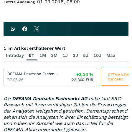
01.03.2018, 08:00
Letzte Änderung
1 im Artikel enthaltener Wert
Intraday
5T
1M
3M
1J
3J
5J
10J
Max
DEFAMA Deutsche Fachmarkt
+3,14
%
DEFAMA Deuts
handeln!
07.08.26
22,300
EUR
Die
DEFAMA Deutsche Fachmarkt AG
habe laut SRC
Research mit ihren vorläufigen Zahlen die Erwartungen
der Analysten weitgehend getroffen. Dementsprechend
sehen sich die Analysten in ihrer Einschätzung bestätigt
und haben ihr Kursziel wie auch das Urteil für die
DEFAMA-Aktie unverändert gelassen.