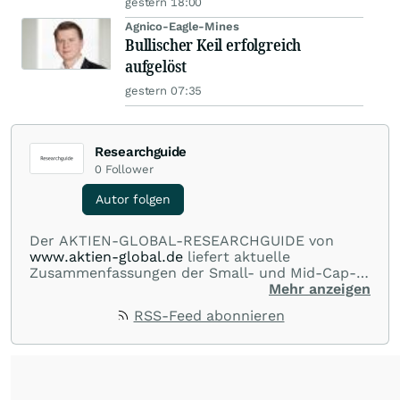
gestern 18:00
Agnico-Eagle-Mines
Bullischer Keil erfolgreich
aufgelöst
gestern 07:35
Researchguide
0
Follower
Autor folgen
Der AKTIEN-GLOBAL-RESEARCHGUIDE von
www.aktien-global.de
liefert aktuelle
Zusammenfassungen der Small- und Mid-Cap-
Analysen deutscher Researchhäuser und -
Mehr anzeigen
abteilungen. Das gesamte Spektrum der
RSS-Feed abonnieren
Berichterstattung von AKTIEN-GLOBAL reicht
von Marktberichten zu den wichtigsten Indizes
im In- und Ausland, über News und
Kommentare zu internationalen Blue-Chips bis
zur laufenden Beobachtung deutscher