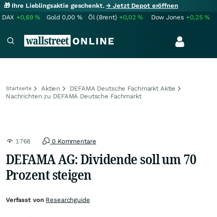
🎁 Ihre Lieblingsaktie geschenkt.
→ Jetzt Depot eröffnen
DAX
+0,69
%
Gold
0,00
%
Öl (Brent)
+0,02
%
Dow Jones
+0,25
%
Aktien
DEFAMA Deutsche Fachmarkt Aktie
Startseite
Nachrichten zu DEFAMA Deutsche Fachmarkt
1768
0 Kommentare
DEFAMA AG: Dividende soll um 70
Prozent steigen
Verfasst von
Researchguide