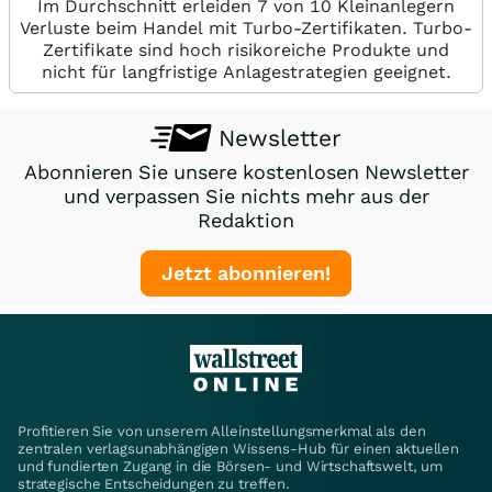
Im Durchschnitt erleiden 7 von 10 Kleinanlegern
Verluste beim Handel mit Turbo-Zertifikaten. Turbo-
Zertifikate sind hoch risikoreiche Produkte und
nicht für langfristige Anlagestrategien geeignet.
Newsletter
Abonnieren Sie unsere kostenlosen Newsletter
und verpassen Sie nichts mehr aus der
Redaktion
Jetzt abonnieren!
Profitieren Sie von unserem Alleinstellungsmerkmal als den
zentralen verlagsunabhängigen Wissens-Hub für einen aktuellen
und fundierten Zugang in die Börsen- und Wirtschaftswelt, um
strategische Entscheidungen zu treffen.