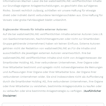
Informationen.Machen Leser die bei wallstreetONLINE veröffentlichten Inhalte
zur Grundlage eigener Anlageentscheidungen, so geschieht dies auf eigenes
Risiko. Soweit rechtlich zulässig, schließen wir unsere Haftung für etwaige
direkt oder indirekt damit verbundene Vermögensschäden aus. Eine Haftung für
Vorsatz oder grobe Fahrlässigkeit bleibt unberührt.
Ergänzender Hinweis für Inhalte externer Autoren:
Auf die bei wallstreetONLINE veröffentlichten Inhalte externer Autoren (wie z.B.
von Gastkommentatoren, Nachrichtenagenturen oder nicht zur Smartbroker-
Gruppe gehörende Unternehmen) haben wir keinen Einfluss. Externe Autoren
gehören nicht der Redaktion von wallstreetONLINE an.Für die Inhalte sind
ausschließlich die jeweiligen externen Autoren verantwortlich. Ihre bei
wallstreetONLINE veröffentlichten Inhalte sind nicht von Anlageinteressen der
Smartbroker Holding AG, ihrer verbundenen Unternehmen, ihrer Organe oder
ihrer Mitarbeiter bestimmt und spiegeln nicht notwendigerweise die Meinungen
und Auffassungen ihrer Organe oder ihrer Mitarbeiter bzw. der Organe ihrer
verbundenen Unternehmen wider. Sie sind insbesondere nicht als Aufforderung
durch die Smartbroker Holding AG, ihre verbundenen Unternehmen, ihre Organe
oder ihrer Mitarbeiter zu verstehen, bestimmte Anlageprodukte zu kaufen oder
zu verkaufen oder eine bestimmte Anlagestrategie zu verfolgen. (
Ausführlicher
Disclaimer
)