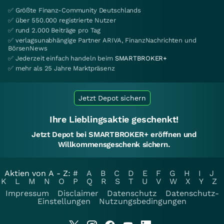
✅ Größte Finanz-Community Deutschlands
✅ über 550.000 registrierte Nutzer
✅ rund 2.000 Beiträge pro Tag
✅ verlagsunabhängige Partner ARIVA, FinanzNachrichten und
BörsenNews
✅ Jederzeit einfach handeln beim
SMARTBROKER+
✅ mehr als 25 Jahre Marktpräsenz
Jetzt Depot sichern
Ihre Lieblingsaktie geschenkt!
Jetzt Depot bei SMARTBROKER+ eröffnen und
Willkommensgeschenk sichern.
Aktien von A - Z:
#
A
B
C
D
E
F
G
H
I
J
K
L
M
N
O
P
Q
R
S
T
U
V
W
X
Y
Z
Impressum
Disclaimer
Datenschutz
Datenschutz-
Einstellungen
Nutzungsbedingungen