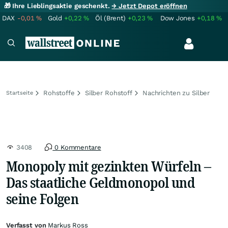
🎁 Ihre Lieblingsaktie geschenkt.
→ Jetzt Depot eröffnen
DAX
-0,01
%
Gold
+0,22
%
Öl (Brent)
+0,23
%
Dow Jones
+0,18
%
Rohstoffe
Silber Rohstoff
Nachrichten zu Silber
Startseite
3408
0 Kommentare
Monopoly mit gezinkten Würfeln –
Das staatliche Geldmonopol und
seine Folgen
Verfasst von
Markus Ross