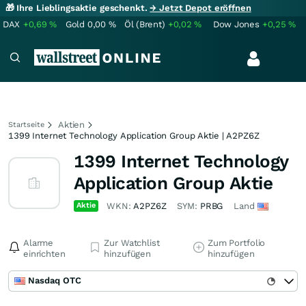
🎁 Ihre Lieblingsaktie geschenkt.
→ Jetzt Depot eröffnen
DAX
+0,69
%
Gold
0,00
%
Öl (Brent)
+0,02
%
Dow Jones
+0,25
%
Aktien
Startseite
1399 Internet Technology Application Group Aktie | A2PZ6Z
1399 Internet Technology
Application Group Aktie
Aktie
WKN:
A2PZ6Z
SYM:
PRBG
Land
Alarme
Zur Watchlist
Zum Portfolio
einrichten
hinzufügen
hinzufügen
Nasdaq OTC