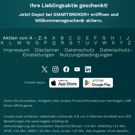
Ihre Lieblingsaktie geschenkt!
Jetzt Depot bei SMARTBROKER+ eröffnen und
Willkommensgeschenk sichern.
Aktien von A - Z:
#
A
B
C
D
E
F
G
H
I
J
K
L
M
N
O
P
Q
R
S
T
U
V
W
X
Y
Z
Impressum
Disclaimer
Datenschutz
Datenschutz-
Einstellungen
Nutzungsbedingungen
Unsere Apps:
Wenn Sie Kursdaten, Widgets oder andere Finanzinformationen benötigen, hilft
Ihnen
ARIVA
gerne.
Unsere User schätzen wallstreet-online.de: 4.8 von 5 Sternen ermittelt aus 285
Bewertungen bei www.kagels-trading.de
Zeitverzögerung der Kursdaten: Deutsche Börsen +15 Min. NASDAQ +15 Min.
NYSE +20 Min. AMEX +20 Min. Dow Jones +15 Min. Alle Angaben ohne Gewähr.