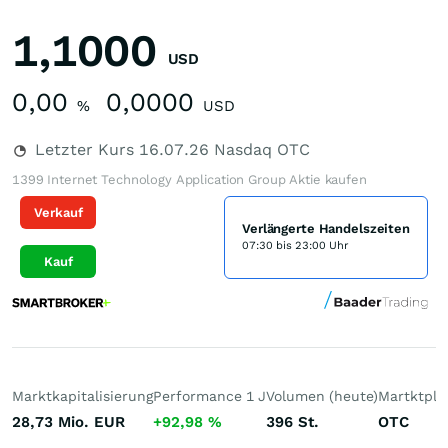
1,1000
USD
0,00
0,0000
%
USD
Letzter Kurs
16.07.26
Nasdaq OTC
1399 Internet Technology Application Group Aktie kaufen
Verkauf
Verlängerte Handelszeiten
07:30 bis 23:00 Uhr
Kauf
Marktkapitalisierung
Performance 1 J
Volumen (heute)
Martktpla
28,73 Mio.
EUR
+92,98
%
396
St.
OTC