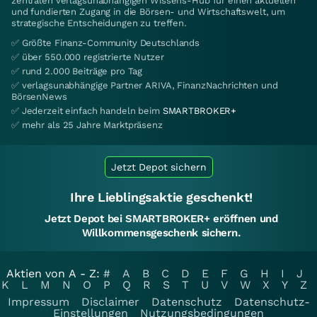
zentralen verlagsunabhängigen Wissens-Hub für einen aktuellen
und fundierten Zugang in die Börsen- und Wirtschaftswelt, um
strategische Entscheidungen zu treffen.
✅ Größte Finanz-Community Deutschlands
✅ über 550.000 registrierte Nutzer
✅ rund 2.000 Beiträge pro Tag
✅ verlagsunabhängige Partner ARIVA, FinanzNachrichten und
BörsenNews
✅ Jederzeit einfach handeln beim
SMARTBROKER+
✅ mehr als 25 Jahre Marktpräsenz
Jetzt Depot sichern
Ihre Lieblingsaktie geschenkt!
Jetzt Depot bei SMARTBROKER+ eröffnen und
Willkommensgeschenk sichern.
Aktien von A - Z:
#
A
B
C
D
E
F
G
H
I
J
K
L
M
N
O
P
Q
R
S
T
U
V
W
X
Y
Z
Impressum
Disclaimer
Datenschutz
Datenschutz-
Einstellungen
Nutzungsbedingungen