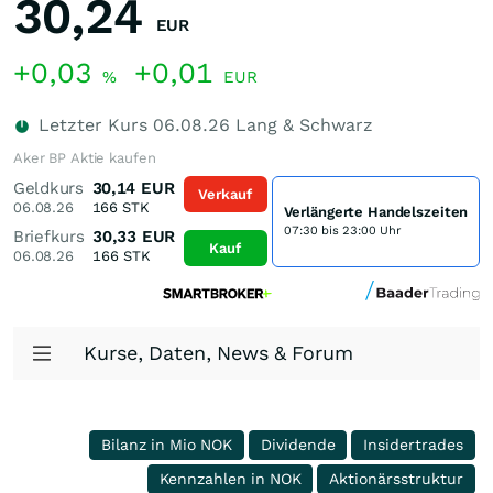
30,24
EUR
+0,03
+0,01
%
EUR
Letzter Kurs
06.08.26
Lang & Schwarz
Aker BP Aktie kaufen
Geldkurs
30,14
EUR
Verkauf
06.08.26
166
STK
Verlängerte Handelszeiten
07:30 bis 23:00 Uhr
Briefkurs
30,33
EUR
Kauf
06.08.26
166
STK
Kurse, Daten, News & Forum
Bilanz in Mio NOK
Dividende
Insidertrades
Kennzahlen in NOK
Aktionärsstruktur