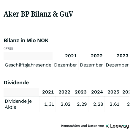
Aker BP Bilanz & GuV
Bilanz in Mio NOK
(IFRS)
2021
2022
2023
Geschäftsjahresende
Dezember
Dezember
Dezember
Dividende
2021
2022
2023
2024
2025
202
Dividende je
1,31
2,02
2,29
2,28
2,61
2,
Aktie
Kennzahlen und Daten von