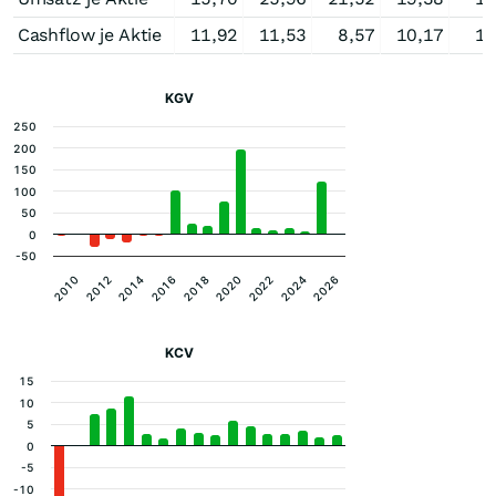
Cashflow je Aktie
11,92
11,53
8,57
10,17
11
KGV
250
200
150
100
50
0
-50
2012
2018
2024
2014
2020
2026
2010
2016
2022
KCV
15
10
5
0
-5
-10