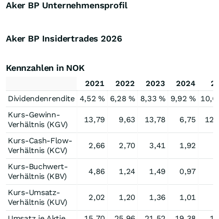
Aker BP Unternehmensprofil
Aker BP Insidertrades
2026
Kennzahlen in NOK
2021
2022
2023
2024
2
Dividendenrendite
4,52 %
6,28 %
8,33 %
9,92 %
10,6
Kurs-Gewinn-
13,79
9,63
13,78
6,75
121
Verhältnis (KGV)
Kurs-Cash-Flow-
2,66
2,70
3,41
1,92
2
Verhältnis (KCV)
Kurs-Buchwert-
4,86
1,24
1,49
0,97
1
Verhältnis (KBV)
Kurs-Umsatz-
2,02
1,20
1,36
1,01
1
Verhältnis (KUV)
Umsatz je Aktie
15,70
25,96
21,52
19,38
17