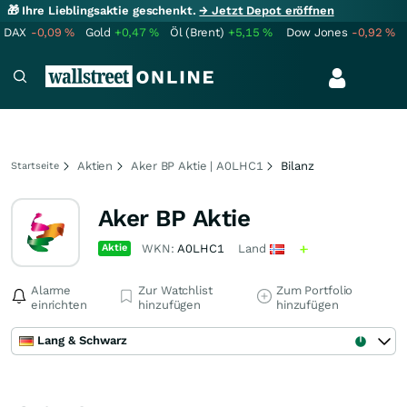
🎁 Ihre Lieblingsaktie geschenkt.
→ Jetzt Depot eröffnen
DAX
-0,09
%
Gold
+0,47
%
Öl (Brent)
+5,15
%
Dow Jones
-0,92
%
Aktien
Aker BP Aktie | A0LHC1
Bilanz
Startseite
Aker BP Aktie
Aktie
WKN:
A0LHC1
Land
Alarme
Zur Watchlist
Zum Portfolio
einrichten
hinzufügen
hinzufügen
Lang & Schwarz