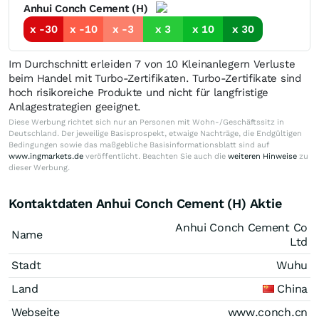
Anhui Conch Cement (H)
x -30
x -10
x -3
x 3
x 10
x 30
Im Durchschnitt erleiden 7 von 10 Kleinanlegern Verluste
beim Handel mit Turbo-Zertifikaten. Turbo-Zertifikate sind
hoch risikoreiche Produkte und nicht für langfristige
Anlagestrategien geeignet.
Diese Werbung richtet sich nur an Personen mit Wohn-/Geschäftssitz in
Deutschland. Der jeweilige Basisprospekt, etwaige Nachträge, die Endgültigen
Bedingungen sowie das maßgebliche Basisinformationsblatt sind auf
www.ingmarkets.de
veröffentlicht. Beachten Sie auch die
weiteren Hinweise
zu
dieser Werbung.
Kontaktdaten Anhui Conch Cement (H) Aktie
Anhui Conch Cement Co
Name
Ltd
Stadt
Wuhu
Land
China
Webseite
www.conch.cn