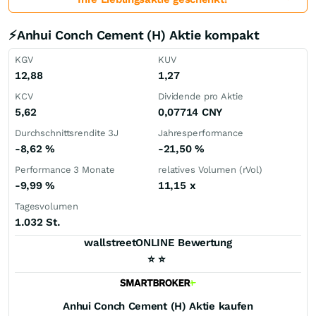
⚡Anhui Conch Cement (H) Aktie kompakt
KGV
KUV
12,88
1,27
KCV
Dividende pro Aktie
5,62
0,07714
CNY
Durchschnittsrendite 3J
Jahresperformance
-8,62
%
-21,50
%
Performance 3 Monate
relatives Volumen (rVol)
-9,99
%
11,15
x
Tagesvolumen
1.032 St.
wallstreetONLINE Bewertung
⭐
⭐
Anhui Conch Cement (H)
Aktie kaufen