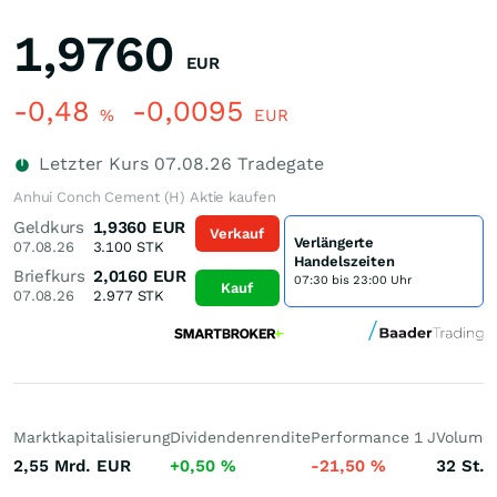
1,9760
EUR
-0,48
-0,0095
%
EUR
Letzter Kurs
07.08.26
Tradegate
Anhui Conch Cement (H) Aktie kaufen
Geldkurs
1,9360
EUR
Verkauf
Verlängerte
07.08.26
3.100
STK
Handelszeiten
Briefkurs
2,0160
EUR
07:30 bis 23:00 Uhr
Kauf
07.08.26
2.977
STK
Marktkapitalisierung
Dividendenrendite
Performance 1 J
Volumen
2,55 Mrd.
EUR
+0,50
%
-21,50
%
32
St.