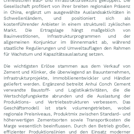
chinesischen Bau- und Infrastruktursektors gekoppelt. Die
Gesellschaft profitiert von ihrer breiten regionalen Präsenz
in China, ergänzt um ausgewählte Auslandsaktivitäten in
Schwellenländern, und positioniert sich als
kostenführender Anbieter in einem strukturell zyklischen
Markt. Die Ertragslage hängt maßgeblich von
Bauinvestitionen, Infrastrukturprogrammen und der
allgemeinen Konjunktur im Binnenmarkt ab, während
staatliche Regulierungen und Umweltauflagen den Rahmen
für Wachstum und Kapazitätsauslastung setzen.
Die wichtigsten Erlöse stammen aus dem Verkauf von
Zement und Klinker, die überwiegend an Bauunternehmen,
Infrastrukturprojekte, Immobilienentwickler und Händler
geliefert werden. Ergänzend betreibt Anhui Conch Cement
verwandte Baustoff- und Logistikaktivitäten, die die
Wertschöpfungskette abrunden und die Auslastung der
Produktions- und Vertriebsstrukturen verbessern. Das
Geschäftsmodell ist stark volumengetrieben, wobei
regionale Preisniveaus, Produktmix zwischen Standard- und
höherwertigen Zementsorten sowie Transportkosten die
Marge wesentlich beeinflussen. Durch den Betrieb großer,
effizienter Produktionslinien und den Einsatz moderner