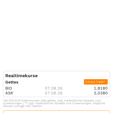
Realtimekurse
Gettex
0 € pro Trade*
BID
07.08.26
1,9180
ASK
07.08.26
2,0380
*ab 500 EUR Ordervolumen über gettex, zzgl. marktüblicher Spreads und
Zuwendungen | ** zzgl. marktüblicher Spreads und Zuwendungen, mögliche
Steuern und ggf. SEC Gebühr