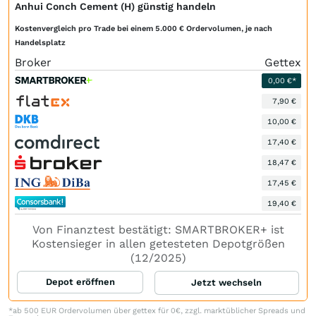
Anhui Conch Cement (H) günstig handeln
Kostenvergleich pro Trade bei einem 5.000 € Ordervolumen, je nach
Handelsplatz
Broker
Gettex
0,00 €*
7,90 €
10,00 €
17,40 €
18,47 €
17,45 €
19,40 €
Von Finanztest bestätigt: SMARTBROKER+ ist
Kostensieger in allen getesteten Depotgrößen
(12/2025)
Depot eröffnen
Jetzt wechseln
*ab 500 EUR Ordervolumen über gettex für 0€, zzgl. marktüblicher Spreads und