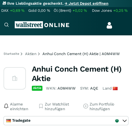
🎁 Ihre Lieblingsaktie geschenkt.
→ Jetzt Depot eröffnen
DAX
+0,69
%
Gold
0,00
%
Öl (Brent)
+0,02
%
Dow Jones
+0,25
%
Aktien
Anhui Conch Cement (H) Aktie | A0M4WW
Startseite
Anhui Conch Cement (H)
Aktie
Aktie
WKN:
A0M4WW
SYM:
AQE
Land
Alarme
Zur Watchlist
Zum Portfolio
einrichten
hinzufügen
hinzufügen
Tradegate