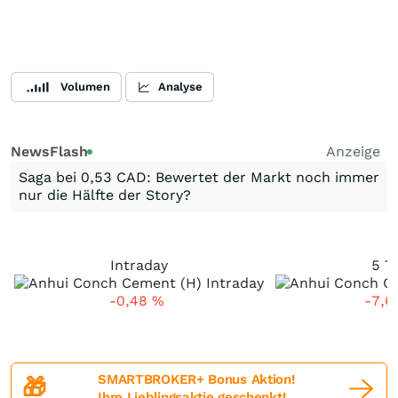
Volumen
Analyse
NewsFlash
Anzeige
Saga bei 0,53 CAD: Bewertet der Markt noch immer
nur die Hälfte der Story?
Intraday
5 T
-0,48
%
-7,6
SMARTBROKER+ Bonus Aktion!
🎁
Ihre Lieblingsaktie geschenkt!