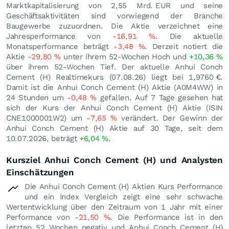
Marktkapitalisierung von 2,55 Mrd.
EUR
und seine
Geschäftsaktivitäten sind vorwiegend der Branche
Baugewerbe zuzuordnen. Die Aktie verzeichnet eine
Jahresperformance von
-16,91
%
. Die aktuelle
Monatsperformance beträgt
-3,48
%
. Derzeit notiert die
Aktie
-29,80
%
unter ihrem 52-Wochen Hoch und
+10,36
%
über ihrem 52-Wochen Tief. Der aktuelle Anhui Conch
Cement (H) Realtimekurs (
07.08.26
) liegt bei 1,9760
€
.
Damit ist die Anhui Conch Cement (H) Aktie (A0M4WW) in
24 Stunden um
-0,48
%
gefallen. Auf 7 Tage gesehen hat
sich der Kurs der Anhui Conch Cement (H) Aktie (ISIN
CNE1000001W2) um
-7,65
%
verändert. Der Gewinn der
Anhui Conch Cement (H) Aktie auf 30 Tage, seit dem
10.07.2026, beträgt
+6,04
%
.
Kursziel Anhui Conch Cement (H) und Analysten
Einschätzungen
Die Anhui Conch Cement (H) Aktien Kurs Performance
und ein Index Vergleich zeigt eine sehr schwache
Wertentwicklung über den Zeitraum von 1 Jahr mit einer
Performance von
-21,50
%
. Die Performance ist in den
letzten 52 Wochen negativ und Anhui Conch Cement (H)