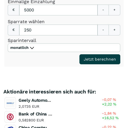
Einmalige
Einzahlung
€
-
+
Sparrate
wählen
€
-
+
Sparintervall
monatlich
Jetzt berechnen
Aktionäre interessieren sich auch für:
-0,07
%
Geely Automobile Holdings
+2,22
%
2,0735 EUR
-1,84
%
Bank of China (H)
+16,52
%
0,582800 EUR
-0,22
%
China Construction Bank (H)