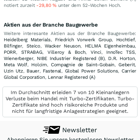
notiert zurzeit
-29,80
%
unter dem 52-Wochen Hoch.
Aktien aus der Branche Baugewerbe
Weitere interesante Aktien aus der Branche Baugewerbe:
Heidelberg Materials
,
Friedrich Vorwerk Group
,
Hochtief
,
Bilfinger
,
Steico
,
Wacker Neuson
,
HELMA Eigenheimbau
,
PORR
,
STRABAG
,
Villeroy & Boch
,
Vinci
,
InnoTec TSS
,
Wienerberger
,
NIBE Industrier Registered (B)
,
D.R. Horton
,
Meta Wolf
,
Holcim
,
Compagnie de Saint-Gobain
,
Geberit
,
Uzin Utz
,
Bauer
,
Fastenal
,
Global Power Solutions
,
Carrier
Global Corporation
,
Lennar Registered (A)
Im Durchschnitt erleiden 7 von 10 Kleinanlegern
Verluste beim Handel mit Turbo-Zertifikaten. Turbo-
Zertifikate sind hoch risikoreiche Produkte und
nicht für langfristige Anlagestrategien geeignet.
Newsletter
Abonnieren Sie unsere kostenlosen Newsletter