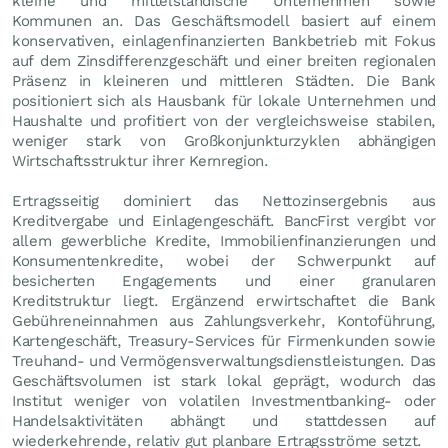
kleine und mittelständische Unternehmen sowie
Kommunen an. Das Geschäftsmodell basiert auf einem
konservativen, einlagenfinanzierten Bankbetrieb mit Fokus
auf dem Zinsdifferenzgeschäft und einer breiten regionalen
Präsenz in kleineren und mittleren Städten. Die Bank
positioniert sich als Hausbank für lokale Unternehmen und
Haushalte und profitiert von der vergleichsweise stabilen,
weniger stark von Großkonjunkturzyklen abhängigen
Wirtschaftsstruktur ihrer Kernregion.
Ertragsseitig dominiert das Nettozinsergebnis aus
Kreditvergabe und Einlagengeschäft. BancFirst vergibt vor
allem gewerbliche Kredite, Immobilienfinanzierungen und
Konsumentenkredite, wobei der Schwerpunkt auf
besicherten Engagements und einer granularen
Kreditstruktur liegt. Ergänzend erwirtschaftet die Bank
Gebühreneinnahmen aus Zahlungsverkehr, Kontoführung,
Kartengeschäft, Treasury-Services für Firmenkunden sowie
Treuhand- und Vermögensverwaltungsdienstleistungen. Das
Geschäftsvolumen ist stark lokal geprägt, wodurch das
Institut weniger von volatilen Investmentbanking- oder
Handelsaktivitäten abhängt und stattdessen auf
wiederkehrende, relativ gut planbare Ertragsströme setzt.