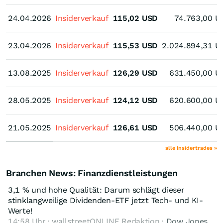
24.04.2026
24.04.2026
Insiderverkauf
115,02
USD
74.763,00
U
23.04.2026
23.04.2026
Insiderverkauf
115,53
USD
2.024.894,31
U
13.08.2025
13.08.2025
Insiderverkauf
126,29
USD
631.450,00
U
28.05.2025
28.05.2025
Insiderverkauf
124,12
USD
620.600,00
U
21.05.2025
21.05.2025
Insiderverkauf
126,61
USD
506.440,00
U
alle Insidertrades »
Branchen News: Finanzdienstleistungen
3,1 % und hohe Qualität: Darum schlägt dieser
stinklangweilige Dividenden-ETF jetzt Tech- und KI-
Werte!
14:58 Uhr · wallstreetONLINE Redaktion ·
Dow Jones