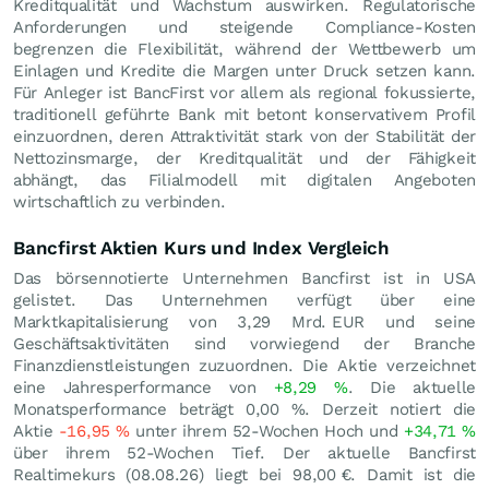
Kreditqualität und Wachstum auswirken. Regulatorische
Anforderungen und steigende Compliance-Kosten
begrenzen die Flexibilität, während der Wettbewerb um
Einlagen und Kredite die Margen unter Druck setzen kann.
Für Anleger ist BancFirst vor allem als regional fokussierte,
traditionell geführte Bank mit betont konservativem Profil
einzuordnen, deren Attraktivität stark von der Stabilität der
Nettozinsmarge, der Kreditqualität und der Fähigkeit
abhängt, das Filialmodell mit digitalen Angeboten
wirtschaftlich zu verbinden.
Bancfirst Aktien Kurs und Index Vergleich
Das börsennotierte Unternehmen Bancfirst ist in USA
gelistet. Das Unternehmen verfügt über eine
Marktkapitalisierung von 3,29 Mrd.
EUR
und seine
Geschäftsaktivitäten sind vorwiegend der Branche
Finanzdienstleistungen zuzuordnen. Die Aktie verzeichnet
eine Jahresperformance von
+8,29
%
. Die aktuelle
Monatsperformance beträgt
0,00
%
. Derzeit notiert die
Aktie
-16,95
%
unter ihrem 52-Wochen Hoch und
+34,71
%
über ihrem 52-Wochen Tief. Der aktuelle Bancfirst
Realtimekurs (
08.08.26
) liegt bei 98,00
€
. Damit ist die