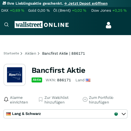
🎁 Ihre Lieblingsaktie geschenkt.
→ Jetzt Depot eröffnen
DAX
+0,69
%
Gold
0,00
%
Öl (Brent)
+0,02
%
Dow Jones
+0,25
%
Aktien
Bancfirst Aktie | 886171
Startseite
Bancfirst Aktie
Aktie
WKN:
886171
Land
Alarme
Zur Watchlist
Zum Portfolio
einrichten
hinzufügen
hinzufügen
Lang & Schwarz