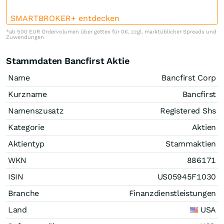
SMARTBROKER+ entdecken
*ab 500 EUR Ordervolumen über gettex für 0€, zzgl. marktüblicher Spreads und
Zuwendungen
Stammdaten Bancfirst Aktie
Name
Bancfirst Corp
Kurzname
Bancfirst
Namenszusatz
Registered Shs
Kategorie
Aktien
Aktientyp
Stammaktien
WKN
886171
ISIN
US05945F1030
Branche
Finanzdienstleistungen
Land
USA