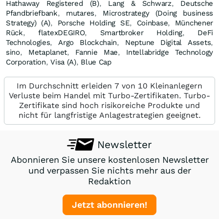
Hathaway Registered (B)
,
Lang & Schwarz
,
Deutsche
Pfandbriefbank
,
mutares
,
Microstrategy (Doing business
Strategy) (A)
,
Porsche Holding SE
,
Coinbase
,
Münchener
Rück
,
flatexDEGIRO
,
Smartbroker Holding
,
DeFi
Technologies
,
Argo Blockchain
,
Neptune Digital Assets
,
sino
,
Metaplanet
,
Fannie Mae
,
Intellabridge Technology
Corporation
,
Visa (A)
,
Blue Cap
Im Durchschnitt erleiden 7 von 10 Kleinanlegern
Verluste beim Handel mit Turbo-Zertifikaten. Turbo-
Zertifikate sind hoch risikoreiche Produkte und
nicht für langfristige Anlagestrategien geeignet.
Newsletter
Abonnieren Sie unsere kostenlosen Newsletter
und verpassen Sie nichts mehr aus der
Redaktion
Jetzt abonnieren!