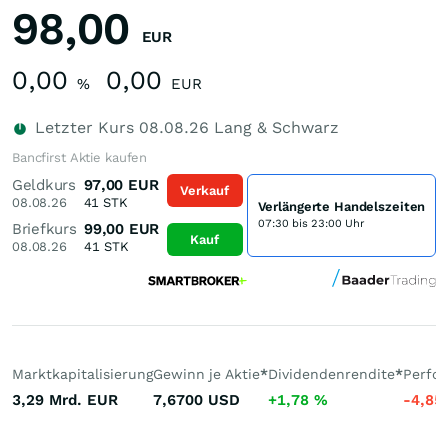
98,00
EUR
0,00
0,00
%
EUR
Letzter Kurs
08.08.26
Lang & Schwarz
Bancfirst Aktie kaufen
Geldkurs
97,00
EUR
Verkauf
08.08.26
41
STK
Verlängerte Handelszeiten
07:30 bis 23:00 Uhr
Briefkurs
99,00
EUR
Kauf
08.08.26
41
STK
Marktkapitalisierung
Gewinn je Aktie
*
Dividendenrendite
*
Perfo
3,29 Mrd.
EUR
7,6700
USD
+1,78
%
-4,85