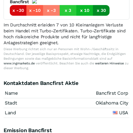
Bancfirst
x -30
x -10
x -3
x 3
x 10
x 30
Im Durchschnitt erleiden 7 von 10 Kleinanlegern Verluste
beim Handel mit Turbo-Zertifikaten. Turbo-Zertifikate sind
hoch risikoreiche Produkte und nicht für langfristige
Anlagestrategien geeignet.
Diese Werbung richtet sich nur an Personen mit Wohn-/Geschäftssitz in
Deutschland. Der jeweilige Basisprospekt, etwaige Nachträge, die Endgültigen
Bedingungen sowie das maßgebliche Basisinformationsblatt sind auf
www.ingmarkets.de
veröffentlicht. Beachten Sie auch die
weiteren Hinweise
zu
dieser Werbung.
Kontaktdaten Bancfirst Aktie
Name
Bancfirst Corp
Stadt
Oklahoma City
Land
USA
Emission Bancfirst