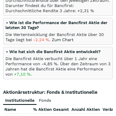
Durchschnittsrendite über den jeweiligen Zeitraum.
Darunter findest du für Bancfirst:
Durchschnittliche Rendite 3 Jahre: +2,31
%
Wie ist die Performance der Bancfirst Aktie der
letzten 30 Tage?
Die Wertentwicklung der Bancfirst Aktie über 30
Tage liegt bei
-2,24
%
.
Zum Chart
Wie hat sich die Bancfirst Aktie entwickelt?
Die Bancfirst Aktie verbucht über 1 Jahr eine
Performance von -4,85
%
. Über den Zeitraum von 3
Jahren hat die Bancfirst Aktie eine Performance
von
+7,10
%
.
Aktionärsstruktur: Fonds & Institutionelle
Institutionelle
Fonds
Name
% Aktien Gesamt
Anzahl Aktien
Verän