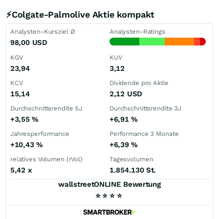
⚡Colgate-Palmolive Aktie kompakt
Analysten-Kursziel Ø
Analysten-Ratings
98,00
USD
KGV
KUV
23,94
3,12
KCV
Dividende pro Aktie
15,14
2,12
USD
Durchschnittsrendite 5J
Durchschnittsrendite 3J
+3,55
%
+6,91
%
Jahresperformance
Performance 3 Monate
+10,43
%
+6,39
%
relatives Volumen (rVol)
Tagesvolumen
5,42
x
1.854.130 St.
wallstreetONLINE Bewertung
⭐
⭐
⭐
⭐