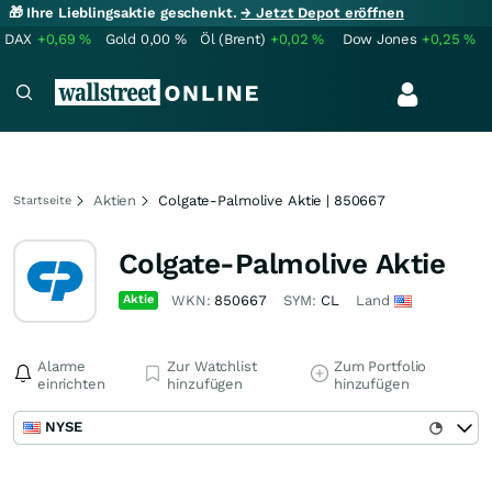
🎁 Ihre Lieblingsaktie geschenkt.
→ Jetzt Depot eröffnen
DAX
+0,69
%
Gold
0,00
%
Öl (Brent)
+0,02
%
Dow Jones
+0,25
%
Aktien
Colgate-Palmolive Aktie | 850667
Startseite
Colgate-Palmolive Aktie
Aktie
WKN:
850667
SYM:
CL
Land
Alarme
Zur Watchlist
Zum Portfolio
einrichten
hinzufügen
hinzufügen
NYSE