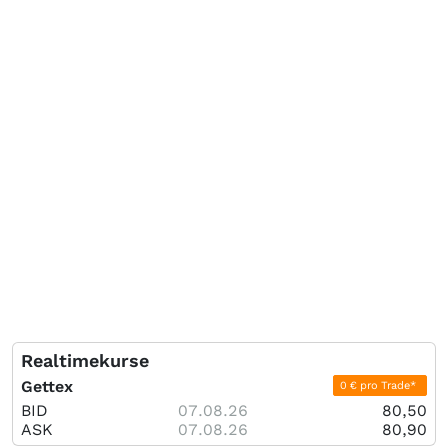
Realtimekurse
Gettex
0 € pro Trade*
BID
07.08.26
80,50
ASK
07.08.26
80,90