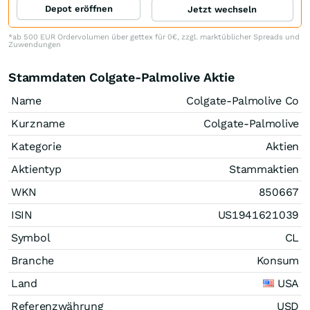
Depot eröffnen
Jetzt wechseln
*ab 500 EUR Ordervolumen über gettex für 0€, zzgl. marktüblicher Spreads und
Zuwendungen
Stammdaten Colgate-Palmolive Aktie
Name
Colgate-Palmolive Co
Kurzname
Colgate-Palmolive
Kategorie
Aktien
Aktientyp
Stammaktien
WKN
850667
ISIN
US1941621039
Symbol
CL
Branche
Konsum
Land
USA
Referenzwährung
USD