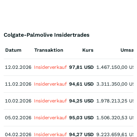
Colgate-Palmolive Insidertrades
Datum
Transaktion
Kurs
Umsat
12.02.2026
12.02.2026
Insiderverkauf
97,81
USD
1.467.150,00
US
11.02.2026
11.02.2026
Insiderverkauf
94,61
USD
3.311.350,00
US
10.02.2026
10.02.2026
Insiderverkauf
94,25
USD
1.978.213,25
US
05.02.2026
05.02.2026
Insiderverkauf
95,03
USD
1.506.320,53
US
04.02.2026
04.02.2026
Insiderverkauf
94,27
USD
9.223.659,61
US