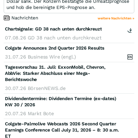
Dollar sank. Der Konzern bestätigte die Umsatzprognose
und hob die bereinigte EPS-Prognose an.
Nachrichten
weitere Nachrichten »
Chartsignale:
GD 38 nach unten durchkreuzt
07.08.26
GD 38 nach unten durchkreuzt
Colgate Announces 2nd Quarter 2026 Results
31.07.26
Business Wire (engl.)
Tagesvorschau 31. Juli: ExxonMobil, Chevron,
AbbVie: Starker Abschluss einer Mega-
Berichtswoche
30.07.26
BörsenNEWS.de
Dividendentermine: Dividenden Termine (ex-dates)
KW 30 / 2026
20.07.26
Markt Bote
Colgate-Palmolive Webcasts 2026 Second Quarter
Earnings Conference Call July 31, 2026 – 8: 30 a.m.
ET