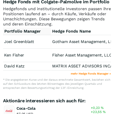
Hedge Fonds mit Colgate-Palmolive im Portfolio
Hedgefonds und institutionelle Investoren passen ihre
Positionen laufend an – durch Käufe, Verkäufe oder
Umschichtungen. Diese Bewegungen zeigen Trends
und deren Einschätzung.
Portfolio Manager
Hedge Fonds Name
Joel Greenblatt
Gotham Asset Management, LL
Ken Fisher
Fisher Asset Management, LLC
David Katz
MATRIX ASSET ADVI
mehr Hedge Fonds Manager »
* Die angegebenen Kurse und der daraus errechnete Gesamtwert, beziehen sich
auf den Schlusskurs des letzten Börsentages des jeweiligen Quartals und
entsprechen dem Bewertungsstichtag der 13F-Einreichung.
Aktionäre interessieren sich auch für:
+0,23
%
Coca-Cola
+23,55
%
87,05 USD