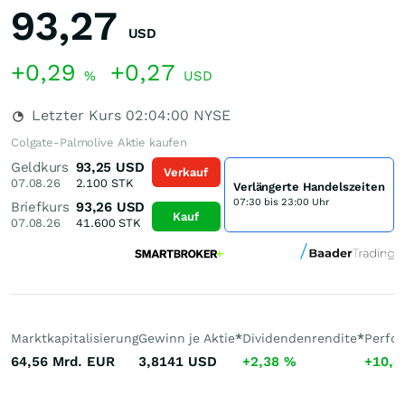
93,27
USD
+0,29
+0,27
%
USD
Letzter Kurs
02:04:00
NYSE
Colgate-Palmolive Aktie kaufen
Geldkurs
93,25
USD
Verkauf
07.08.26
2.100
STK
Verlängerte Handelszeiten
07:30 bis 23:00 Uhr
Briefkurs
93,26
USD
Kauf
07.08.26
41.600
STK
Marktkapitalisierung
Gewinn je Aktie
*
Dividendenrendite
*
Perfo
64,56 Mrd.
EUR
3,8141
USD
+2,38
%
+10,