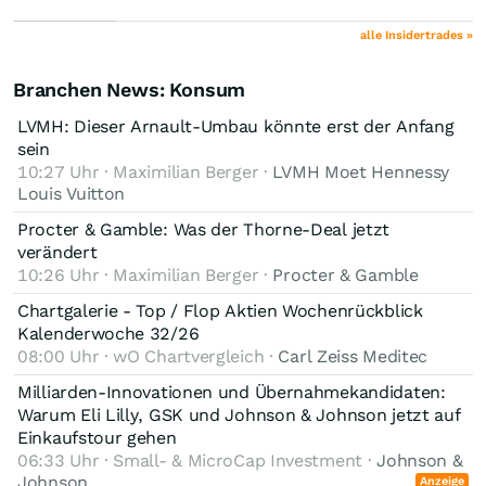
alle Insidertrades »
Branchen News: Konsum
LVMH: Dieser Arnault-Umbau könnte erst der Anfang
sein
10:27 Uhr · Maximilian Berger ·
LVMH Moet Hennessy
Louis Vuitton
Procter & Gamble: Was der Thorne-Deal jetzt
verändert
10:26 Uhr · Maximilian Berger ·
Procter & Gamble
Chartgalerie - Top / Flop Aktien Wochenrückblick
Kalenderwoche 32/26
08:00 Uhr · wO Chartvergleich ·
Carl Zeiss Meditec
Milliarden-Innovationen und Übernahmekandidaten:
Warum Eli Lilly, GSK und Johnson & Johnson jetzt auf
Einkaufstour gehen
06:33 Uhr · Small- & MicroCap Investment ·
Johnson &
Johnson
Anzeige