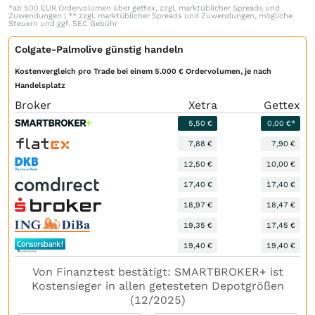
*ab 500 EUR Ordervolumen über gettex, zzgl. marktüblicher Spreads und
Zuwendungen | ** zzgl. marktüblicher Spreads und Zuwendungen, mögliche
Steuern und ggf. SEC Gebühr
Colgate-Palmolive günstig handeln
Kostenvergleich pro Trade bei einem 5.000 € Ordervolumen, je nach
Handelsplatz
Broker
Xetra
Gettex
5,50 €
0,00 €*
7,88 €
7,90 €
12,50 €
10,00 €
17,40 €
17,40 €
18,97 €
18,47 €
19,35 €
17,45 €
19,40 €
19,40 €
Von Finanztest bestätigt: SMARTBROKER+ ist
Kostensieger in allen getesteten Depotgrößen
(12/2025)