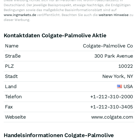
Diese Werbung richtet sich nur an Personen mit Wohn-/Geschäftssitz in
Deutschland. Der jeweilige Basisprospekt, etwaige Nachträge, die Endgültigen
Bedingungen sowie das maßgebliche Basisinformationsblatt sind auf
www.ingmarkets.de
veröffentlicht. Beachten Sie auch die
weiteren Hinweise
zu
dieser Werbung.
Kontaktdaten Colgate-Palmolive Aktie
Name
Colgate-Palmolive Co
Straße
300 Park Avenue
PLZ
10022
Stadt
New York, NY
Land
USA
Telefon
+1-212-310-2000
Fax
+1-212-310-3405
Webseite
www.colgate.com
Handelsinformationen Colgate-Palmolive