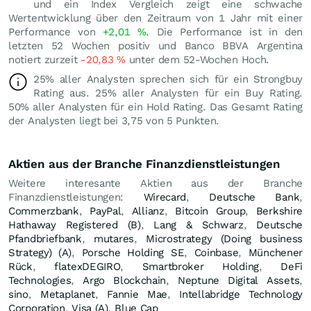
und ein Index Vergleich zeigt eine schwache
Wertentwicklung über den Zeitraum von 1 Jahr mit einer
Performance von
+2,01
%
. Die Performance ist in den
letzten 52 Wochen positiv und Banco BBVA Argentina
notiert zurzeit
-20,83
%
unter dem 52-Wochen Hoch.
25% aller Analysten sprechen sich für ein Strongbuy
Rating aus. 25% aller Analysten für ein Buy Rating.
50% aller Analysten für ein Hold Rating. Das Gesamt Rating
der Analysten liegt bei 3,75 von 5 Punkten.
Aktien aus der Branche Finanzdienstleistungen
Weitere interesante Aktien aus der Branche
Finanzdienstleistungen:
Wirecard
,
Deutsche Bank
,
Commerzbank
,
PayPal
,
Allianz
,
Bitcoin Group
,
Berkshire
Hathaway Registered (B)
,
Lang & Schwarz
,
Deutsche
Pfandbriefbank
,
mutares
,
Microstrategy (Doing business
Strategy) (A)
,
Porsche Holding SE
,
Coinbase
,
Münchener
Rück
,
flatexDEGIRO
,
Smartbroker Holding
,
DeFi
Technologies
,
Argo Blockchain
,
Neptune Digital Assets
,
sino
,
Metaplanet
,
Fannie Mae
,
Intellabridge Technology
Corporation
,
Visa (A)
,
Blue Cap