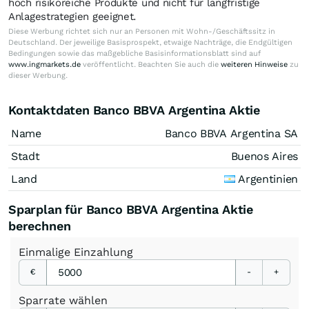
hoch risikoreiche Produkte und nicht für langfristige
Anlagestrategien geeignet.
Diese Werbung richtet sich nur an Personen mit Wohn-/Geschäftssitz in
Deutschland. Der jeweilige Basisprospekt, etwaige Nachträge, die Endgültigen
Bedingungen sowie das maßgebliche Basisinformationsblatt sind auf
www.ingmarkets.de
veröffentlicht. Beachten Sie auch die
weiteren Hinweise
zu
dieser Werbung.
Kontaktdaten Banco BBVA Argentina Aktie
Name
Banco BBVA Argentina SA
Stadt
Buenos Aires
Land
Argentinien
Sparplan für Banco BBVA Argentina Aktie
berechnen
Einmalige
Einzahlung
€
-
+
Sparrate
wählen