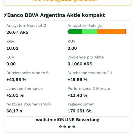
⚡Banco BBVA Argentina Aktie kompakt
Analysten-Kursziel Ø
Analysten-Ratings
26,67
ARS
KGV
KUV
10,02
0,00
KCV
Dividende pro Aktie
0,00
0,1066
ARS
Durchschnittsrendite 5J
Durchschnittsrendite 3J
+40,95
%
+45,95
%
Jahresperformance
Performance 3 Monate
+2,01
%
+13,43
%
relatives Volumen (rVol)
Tagesvolumen
68,17
x
170.251 St.
wallstreetONLINE Bewertung
⭐
⭐
⭐
⭐