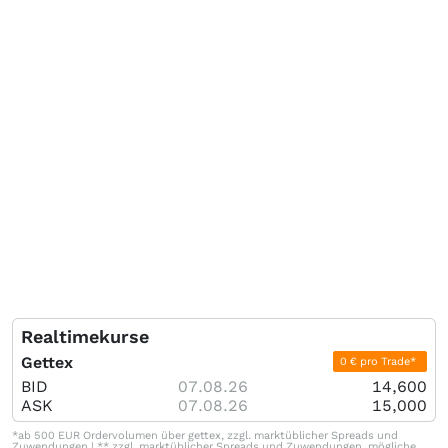
Realtimekurse
Gettex
0 € pro Trade*
BID
07.08.26
14,600
ASK
07.08.26
15,000
*ab 500 EUR Ordervolumen über gettex, zzgl. marktüblicher Spreads und
Zuwendungen | ** zzgl. marktüblicher Spreads und Zuwendungen, mögliche