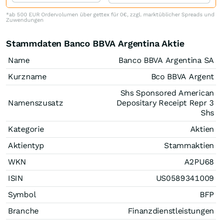
*ab 500 EUR Ordervolumen über gettex für 0€, zzgl. marktüblicher Spreads und
Zuwendungen
Stammdaten Banco BBVA Argentina Aktie
Name
Banco BBVA Argentina SA
Kurzname
Bco BBVA Argent
Shs Sponsored American
Namenszusatz
Depositary Receipt Repr 3
Shs
Kategorie
Aktien
Aktientyp
Stammaktien
WKN
A2PU68
ISIN
US0589341009
Symbol
BFP
Branche
Finanzdienstleistungen