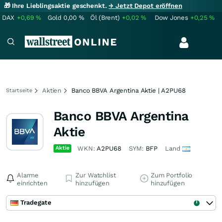
🎁 Ihre Lieblingsaktie geschenkt.
→ Jetzt Depot eröffnen
DAX
+0,69
%
Gold
0,00
%
Öl (Brent)
+0,02
%
Dow Jones
+0,25
%
Aktien
Banco BBVA Argentina Aktie | A2PU68
Startseite
Banco BBVA Argentina
Aktie
Aktie
WKN:
A2PU68
SYM:
BFP
Land
Alarme
Zur Watchlist
Zum Portfolio
einrichten
hinzufügen
hinzufügen
Tradegate