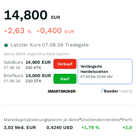
14,800
EUR
-2,63
-0,400
%
EUR
Letzter Kurs
07.08.26
Tradegate
Banco BBVA Argentina Aktie kaufen
Geldkurs
14,600
EUR
Verkauf
Verlängerte
07.08.26
230
STK
Handelszeiten
Briefkurs
15,000
EUR
07:30 bis 23:00 Uhr
Kauf
07.08.26
220
STK
Marktkapitalisierung
Gewinn je Aktie
*
Dividendenrendite
*
Perfo
3,02 Mrd.
EUR
0,4240
USD
+1,79
%
+2,0