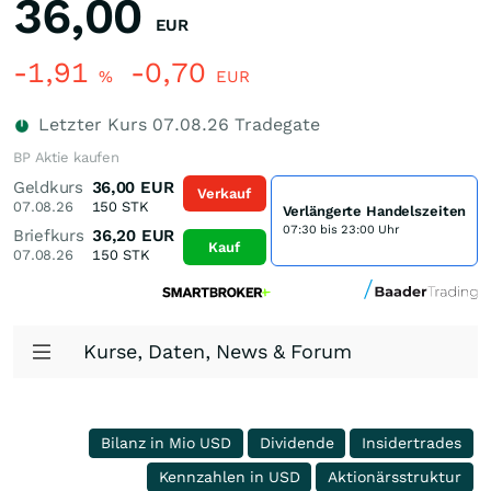
36,00
EUR
-1,91
-0,70
%
EUR
Letzter Kurs
07.08.26
Tradegate
BP Aktie kaufen
Geldkurs
36,00
EUR
Verkauf
07.08.26
150
STK
Verlängerte Handelszeiten
07:30 bis 23:00 Uhr
Briefkurs
36,20
EUR
Kauf
07.08.26
150
STK
Kurse, Daten, News & Forum
Bilanz in Mio USD
Dividende
Insidertrades
Kennzahlen in USD
Aktionärsstruktur