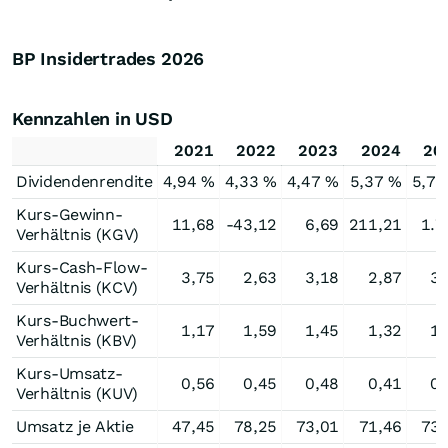
BP Insidertrades
2026
Kennzahlen in USD
2021
2022
2023
2024
20
Dividendenrendite
4,94 %
4,33 %
4,47 %
5,37 %
5,78
Kurs-Gewinn-
11,68
-43,12
6,69
211,21
1.7
Verhältnis (KGV)
Kurs-Cash-Flow-
3,75
2,63
3,18
2,87
3,
Verhältnis (KCV)
Kurs-Buchwert-
1,17
1,59
1,45
1,32
1,
Verhältnis (KBV)
Kurs-Umsatz-
0,56
0,45
0,48
0,41
0,
Verhältnis (KUV)
Umsatz je Aktie
47,45
78,25
73,01
71,46
73,