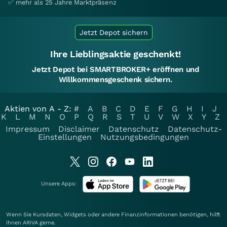
✅ mehr als 25 Jahre Marktpräsenz
Jetzt Depot sichern
Ihre Lieblingsaktie geschenkt!
Jetzt Depot bei SMARTBROKER+ eröffnen und
Willkommensgeschenk sichern.
Aktien von A - Z:
#
A
B
C
D
E
F
G
H
I
J
K
L
M
N
O
P
Q
R
S
T
U
V
W
X
Y
Z
Impressum
Disclaimer
Datenschutz
Datenschutz-
Einstellungen
Nutzungsbedingungen
Unsere Apps:
Wenn Sie Kursdaten, Widgets oder andere Finanzinformationen benötigen, hilft
Ihnen
ARIVA
gerne.