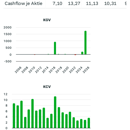
Cashflow je Aktie
7,10
13,27
11,13
10,31
9,
KGV
2000
1500
1000
500
0
-500
2026
2012
2020
2006
2014
2022
2008
2016
2024
2010
2018
KCV
12
10
8
6
4
2
0