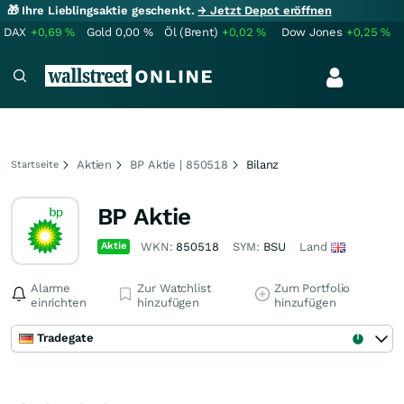
🎁 Ihre Lieblingsaktie geschenkt.
→ Jetzt Depot eröffnen
DAX
+0,69
%
Gold
0,00
%
Öl (Brent)
+0,02
%
Dow Jones
+0,25
%
Aktien
BP Aktie | 850518
Bilanz
Startseite
BP Aktie
Aktie
WKN:
850518
SYM:
BSU
Land
Alarme
Zur Watchlist
Zum Portfolio
einrichten
hinzufügen
hinzufügen
Tradegate