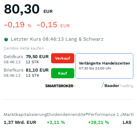
80,30
EUR
-0,19
-0,15
%
EUR
Letzter Kurs
08:46:13
Lang & Schwarz
Cembre Aktie kaufen
Geldkurs
79,50
EUR
Verkauf
08:46:13
13
STK
Verlängerte Handelszeiten
07:30 bis 23:00 Uhr
Briefkurs
81,10
EUR
Kauf
08:46:13
13
STK
Marktkapitalisierung
Dividendenrendite
*
Performance 1 J
Martkt
1,37 Mrd.
EUR
+2,11
%
+28,21
%
LAS