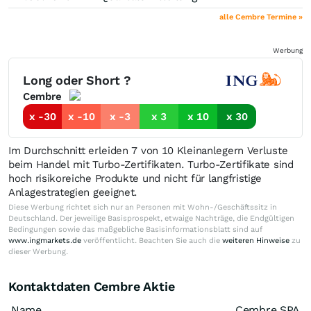
alle Cembre Termine »
Werbung
Long oder Short ?
Cembre
x -30
x -10
x -3
x 3
x 10
x 30
Im Durchschnitt erleiden 7 von 10 Kleinanlegern Verluste
beim Handel mit Turbo-Zertifikaten. Turbo-Zertifikate sind
hoch risikoreiche Produkte und nicht für langfristige
Anlagestrategien geeignet.
Diese Werbung richtet sich nur an Personen mit Wohn-/Geschäftssitz in
Deutschland. Der jeweilige Basisprospekt, etwaige Nachträge, die Endgültigen
Bedingungen sowie das maßgebliche Basisinformationsblatt sind auf
www.ingmarkets.de
veröffentlicht. Beachten Sie auch die
weiteren Hinweise
zu
dieser Werbung.
Kontaktdaten Cembre Aktie
Name
Cembre SPA