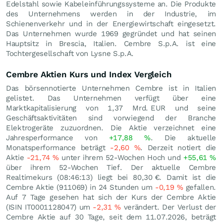
Edelstahl sowie Kabeleinführungssysteme an. Die Produkte
des Unternehmens werden in der Industrie, im
Schienenverkehr und in der Energiewirtschaft eingesetzt.
Das Unternehmen wurde 1969 gegründet und hat seinen
Hauptsitz in Brescia, Italien. Cembre S.p.A. ist eine
Tochtergesellschaft von Lysne S.p.A.
Cembre Aktien Kurs und Index Vergleich
Das börsennotierte Unternehmen Cembre ist in Italien
gelistet. Das Unternehmen verfügt über eine
Marktkapitalisierung von 1,37 Mrd.
EUR
und seine
Geschäftsaktivitäten sind vorwiegend der Branche
Elektrogeräte zuzuordnen. Die Aktie verzeichnet eine
Jahresperformance von
+17,88
%
. Die aktuelle
Monatsperformance beträgt
-2,60
%
. Derzeit notiert die
Aktie
-21,74
%
unter ihrem 52-Wochen Hoch und
+55,61
%
über ihrem 52-Wochen Tief. Der aktuelle Cembre
Realtimekurs (08:46:13) liegt bei 80,30
€
. Damit ist die
Cembre Aktie (911069) in 24 Stunden um
-0,19
%
gefallen.
Auf 7 Tage gesehen hat sich der Kurs der Cembre Aktie
(ISIN IT0001128047) um
-2,31
%
verändert. Der Verlust der
Cembre Aktie auf 30 Tage, seit dem 11.07.2026, beträgt