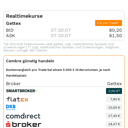
Realtimekurse
Gettex
0 € pro Trade*
BID
07:30:07
80,20
ASK
07:30:07
81,50
*ab 500 EUR Ordervolumen über gettex, zzgl. marktüblicher Spreads und
Zuwendungen | ** zzgl. marktüblicher Spreads und Zuwendungen, mögliche
Steuern und ggf. SEC Gebühr
Cembre günstig handeln
Kostenvergleich pro Trade bei einem 5.000 € Ordervolumen, je nach
Handelsplatz
Broker
Gettex
0,00 €*
7,90 €
10,00 €
17,40 €
18,47 €