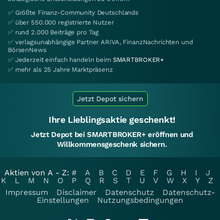
✅ Größte Finanz-Community Deutschlands
✅ über 550.000 registrierte Nutzer
✅ rund 2.000 Beiträge pro Tag
✅ verlagsunabhängige Partner ARIVA, FinanzNachrichten und
BörsenNews
✅ Jederzeit einfach handeln beim
SMARTBROKER+
✅ mehr als 25 Jahre Marktpräsenz
Jetzt Depot sichern
Ihre Lieblingsaktie geschenkt!
Jetzt Depot bei SMARTBROKER+ eröffnen und
Willkommensgeschenk sichern.
Aktien von A - Z:
#
A
B
C
D
E
F
G
H
I
J
K
L
M
N
O
P
Q
R
S
T
U
V
W
X
Y
Z
Impressum
Disclaimer
Datenschutz
Datenschutz-
Einstellungen
Nutzungsbedingungen