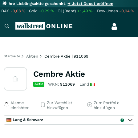
🎁 Ihre Lieblingsaktie geschenkt.
→ Jetzt Depot eröffnen
DAX
-0,08
%
Gold
+0,29
%
Öl (Brent)
+1,49
%
Dow Jones
-0,04
%
Aktien
Cembre Aktie | 911069
Startseite
Cembre Aktie
Aktie
WKN:
911069
Land
Alarme
Zur Watchlist
Zum Portfolio
einrichten
hinzufügen
hinzufügen
Lang & Schwarz