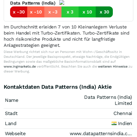
Data Patterns (India)
x -30
x -10
x -3
x 3
x 10
x 30
Im Durchschnitt erleiden 7 von 10 Kleinanlegern Verluste
beim Handel mit Turbo-Zertifikaten. Turbo-Zertifikate sind
hoch risikoreiche Produkte und nicht für langfristige
Anlagestrategien geeignet.
Diese Werbung richtet sich nur an Personen mit Wohn-/Geschäftssitz in
Deutschland. Der jeweilige Basisprospekt, etwaige Nachträge, die Endgültigen
Bedingungen sowie das maßgebliche Basisinformationsblatt sind auf
www.ingmarkets.de
veröffentlicht. Beachten Sie auch die
weiteren Hinweise
zu
dieser Werbung.
Kontaktdaten Data Patterns (India) Aktie
Data Patterns (India)
Name
Limited
Stadt
Chennai
Land
Indien
Webseite
www.datapatternsindia.com