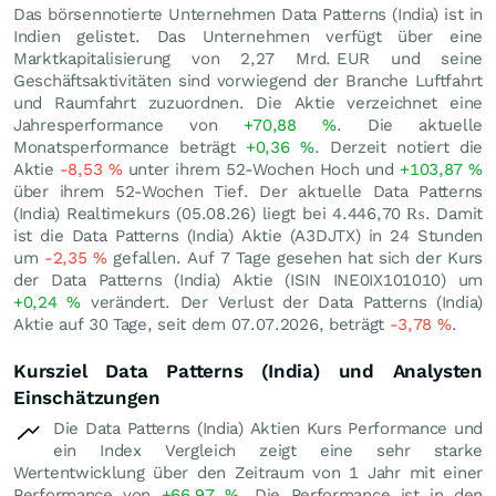
Das börsennotierte Unternehmen Data Patterns (India) ist in
Indien gelistet. Das Unternehmen verfügt über eine
Marktkapitalisierung von 2,27 Mrd.
EUR
und seine
Geschäftsaktivitäten sind vorwiegend der Branche Luftfahrt
und Raumfahrt zuzuordnen. Die Aktie verzeichnet eine
Jahresperformance von
+70,88
%
. Die aktuelle
Monatsperformance beträgt
+0,36
%
. Derzeit notiert die
Aktie
-8,53
%
unter ihrem 52-Wochen Hoch und
+103,87
%
über ihrem 52-Wochen Tief. Der aktuelle Data Patterns
(India) Realtimekurs (
05.08.26
) liegt bei 4.446,70
₨
. Damit
ist die Data Patterns (India) Aktie (A3DJTX) in 24 Stunden
um
-2,35
%
gefallen. Auf 7 Tage gesehen hat sich der Kurs
der Data Patterns (India) Aktie (ISIN INE0IX101010) um
+0,24
%
verändert. Der Verlust der Data Patterns (India)
Aktie auf 30 Tage, seit dem 07.07.2026, beträgt
-3,78
%
.
Kursziel Data Patterns (India) und Analysten
Einschätzungen
Die Data Patterns (India) Aktien Kurs Performance und
ein Index Vergleich zeigt eine sehr starke
Wertentwicklung über den Zeitraum von 1 Jahr mit einer
Performance von
+66,97
%
. Die Performance ist in den