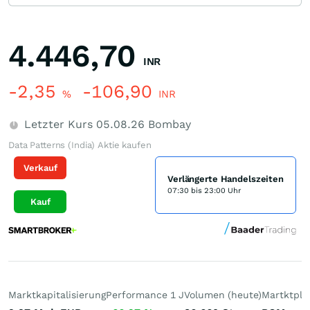
4.446,70
INR
-2,35
-106,90
%
INR
Letzter Kurs
05.08.26
Bombay
Data Patterns (India) Aktie kaufen
Verkauf
Verlängerte Handelszeiten
07:30 bis 23:00 Uhr
Kauf
Marktkapitalisierung
Performance 1 J
Volumen (heute)
Martktpla