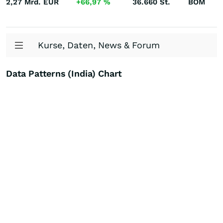
2,27 Mrd.
EUR
+66,97
%
36.660
St.
BOM
Kurse, Daten, News & Forum
Data Patterns (India) Chart