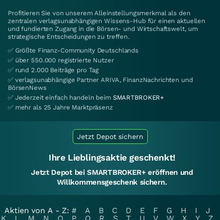
Profitieren Sie von unserem Alleinstellungsmerkmal als den
zentralen verlagsunabhängigen Wissens-Hub für einen aktuellen
und fundierten Zugang in die Börsen- und Wirtschaftswelt, um
strategische Entscheidungen zu treffen.
✅ Größte Finanz-Community Deutschlands
✅ über 550.000 registrierte Nutzer
✅ rund 2.000 Beiträge pro Tag
✅ verlagsunabhängige Partner ARIVA, FinanzNachrichten und
BörsenNews
✅ Jederzeit einfach handeln beim
SMARTBROKER+
✅ mehr als 25 Jahre Marktpräsenz
Jetzt Depot sichern
Ihre Lieblingsaktie geschenkt!
Jetzt Depot bei SMARTBROKER+ eröffnen und
Willkommensgeschenk sichern.
Aktien von A - Z:
#
A
B
C
D
E
F
G
H
I
J
K
L
M
N
O
P
Q
R
S
T
U
V
W
X
Y
Z