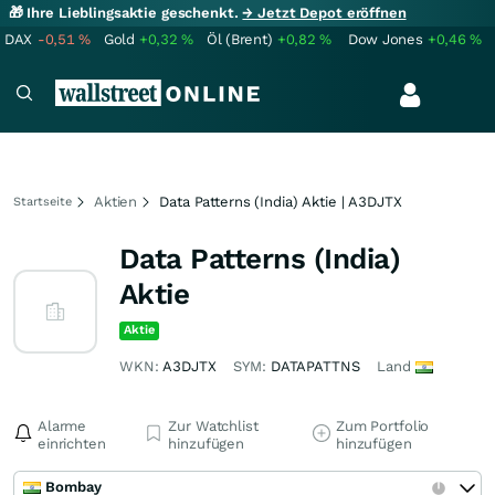
🎁 Ihre Lieblingsaktie geschenkt.
→ Jetzt Depot eröffnen
DAX
-0,51
%
Gold
+0,32
%
Öl (Brent)
+0,82
%
Dow Jones
+0,46
%
Aktien
Data Patterns (India) Aktie | A3DJTX
Startseite
Data Patterns (India)
Aktie
Aktie
WKN:
A3DJTX
SYM:
DATAPATTNS
Land
Alarme
Zur Watchlist
Zum Portfolio
einrichten
hinzufügen
hinzufügen
Bombay