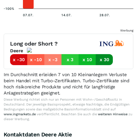
-100%
07.07.
14.07.
28.07.
Werbung
Long oder Short ?
Deere
x -30
x -10
x -3
x 3
x 10
x 30
Im Durchschnitt erleiden 7 von 10 Kleinanlegern Verluste
beim Handel mit Turbo-Zertifikaten. Turbo-Zertifikate sind
hoch risikoreiche Produkte und nicht für langfristige
Anlagestrategien geeignet.
Diese Werbung richtet sich nur an Personen mit Wohn-/Geschäftssitz in
Deutschland. Der jeweilige Basisprospekt, etwaige Nachträge, die Endgültigen
Bedingungen sowie das maßgebliche Basisinformationsblatt sind auf
www.ingmarkets.de
veröffentlicht. Beachten Sie auch die
weiteren Hinweise
zu
dieser Werbung.
Kontaktdaten Deere Aktie