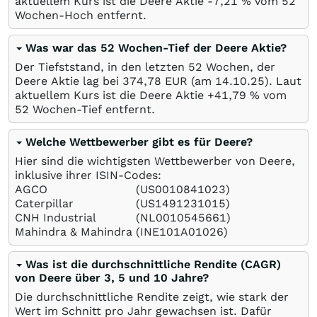
aktuellem Kurs ist die Deere Aktie -7,21
%
vom 52
Wochen-Hoch entfernt.
Was war das 52 Wochen-Tief der Deere Aktie?
Der Tiefststand, in den letzten 52 Wochen, der
Deere Aktie lag bei 374,78
EUR
(am
14.10.25
). Laut
aktuellem Kurs ist die Deere Aktie +41,79
%
vom
52 Wochen-Tief entfernt.
Welche Wettbewerber gibt es für Deere?
Hier sind die wichtigsten Wettbewerber von Deere,
inklusive ihrer ISIN-Codes:
AGCO
(US0010841023)
Caterpillar
(US1491231015)
CNH Industrial
(NL0010545661)
Mahindra & Mahindra
(INE101A01026)
Was ist die durchschnittliche Rendite (CAGR)
von Deere über 3, 5 und 10 Jahre?
Die durchschnittliche Rendite zeigt, wie stark der
Wert im Schnitt pro Jahr gewachsen ist. Dafür