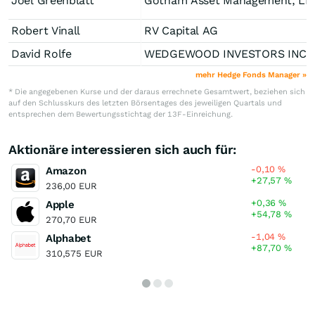
Joel Greenblatt
Gotham Asset Management, LL
Robert Vinall
RV Capital AG
David Rolfe
WEDGEWOOD INVE
mehr Hedge Fonds Manager »
* Die angegebenen Kurse und der daraus errechnete Gesamtwert, beziehen sich
auf den Schlusskurs des letzten Börsentages des jeweiligen Quartals und
entsprechen dem Bewertungsstichtag der 13F-Einreichung.
Aktionäre interessieren sich auch für:
-0,10
%
Amazon
+27,57
%
236,00 EUR
+0,36
%
Apple
+54,78
%
270,70 EUR
-1,04
%
Alphabet
+87,70
%
310,575 EUR