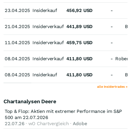
23.04.2025
23.04.2025
Insiderkauf
456,92
USD
-
21.04.2025
21.04.2025
Insiderverkauf
441,89
USD
-
Br
11.04.2025
11.04.2025
Insiderverkauf
459,75
USD
-
08.04.2025
08.04.2025
Insiderverkauf
411,80
USD
-
Robert
08.04.2025
08.04.2025
Insiderkauf
411,80
USD
-
Br
alle Insidertrades »
Chartanalysen Deere
Top & Flop: Aktien mit extremer Performance im S&P
500 am 22.07.2026
22.07.26
· wO Chartvergleich ·
Adobe