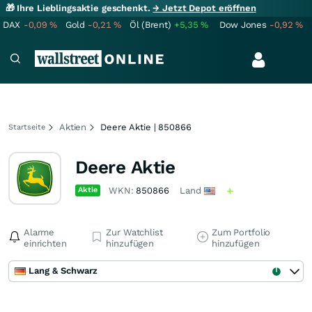
🎁 Ihre Lieblingsaktie geschenkt.
→ Jetzt Depot eröffnen
DAX
-0,09
%
Gold
-0,21
%
Öl (Brent)
+5,35
%
Dow Jones
-0,92
%
Aktien
Deere Aktie | 850866
Startseite
Deere Aktie
Aktie
WKN:
850866
Land
Alarme
Zur Watchlist
Zum Portfolio
einrichten
hinzufügen
hinzufügen
Lang & Schwarz