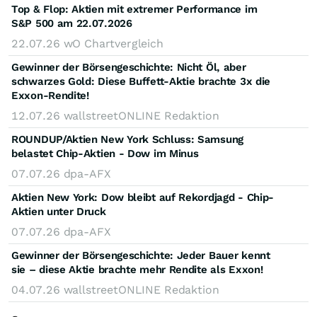
Top & Flop: Aktien mit extremer Performance im
S&P 500 am 22.07.2026
22.07.26
wO Chartvergleich
Gewinner der Börsengeschichte: Nicht Öl, aber
schwarzes Gold: Diese Buffett-Aktie brachte 3x die
Exxon-Rendite!
12.07.26
wallstreetONLINE Redaktion
ROUNDUP/Aktien New York Schluss: Samsung
belastet Chip-Aktien - Dow im Minus
07.07.26
dpa-AFX
Aktien New York: Dow bleibt auf Rekordjagd - Chip-
Aktien unter Druck
07.07.26
dpa-AFX
Gewinner der Börsengeschichte: Jeder Bauer kennt
sie – diese Aktie brachte mehr Rendite als Exxon!
04.07.26
wallstreetONLINE Redaktion