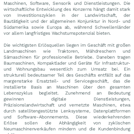
Maschinen, Software, Sensorik und Dienstleistungen. Die
wirtschaftliche Entwicklung des Konzerns hängt damit stark
von Investitionszyklen in der Landwirtschaft, der
Bautätigkeit und der allgemeinen Konjunktur in Nord- und
Südamerika sowie Europa ab, während Schwellenländer
vor allem langfristiges Wachstumspotenzial bieten.
Die wichtigsten Erlösquellen liegen im Geschäft mit großen
Landmaschinen wie Traktoren, Mähdreschern und
Sämaschinen für professionelle Betriebe. Daneben tragen
Baumaschinen, Kompaktlader und Geräte für Infrastruktur-
und Wohnungsbau wesentlich zum Umsatz bei. Ein
strukturell bedeutsamer Teil des Geschäfts entfällt auf das
margenstarke Ersatzteil- und Servicegeschäft, das die
installierte Basis an Maschinen über den gesamten
Lebenszyklus begleitet. Zunehmend an Bedeutung
gewinnen digitale Dienstleistungen,
Präzisionslandwirtschaft und vernetzte Maschinen, etwa
durch satellitengestützte Lenksysteme, Datenplattformen
und Software-Abonnements. Diese wiederkehrenden
Erlöse sollen die Abhängigkeit von zyklischen
Neumaschinenverkäufen mindern und die Kundenbindung