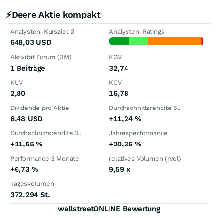
⚡Deere Aktie kompakt
Analysten-Kursziel Ø
Analysten-Ratings
648,03
USD
Aktivität Forum (3M)
KGV
1 Beiträge
32,74
KUV
KCV
2,80
16,78
Dividende pro Aktie
Durchschnittsrendite 5J
6,48
USD
+11,24
%
Durchschnittsrendite 3J
Jahresperformance
+11,55
%
+20,36
%
Performance 3 Monate
relatives Volumen (rVol)
+6,73
%
9,59
x
Tagesvolumen
372.294 St.
wallstreetONLINE Bewertung