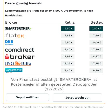
Deere günstig handeln
Kostenvergleich pro Trade bei einem 5.000 € Ordervolumen, je nach
Handelsplatz
Broker
Xetra
Gettex
5,50 €
0,00 €*
7,88 €
7,90 €
12,50 €
10,00 €
17,40 €
17,40 €
18,97 €
18,47 €
19,35 €
17,45 €
19,40 €
19,40 €
Von Finanztest bestätigt: SMARTBROKER+ ist
Kostensieger in allen getesteten Depotgrößen
(12/2025)
Depot eröffnen
Jetzt wechseln
*ab 500 EUR Ordervolumen über gettex für 0€, zzgl. marktüblicher Spreads und