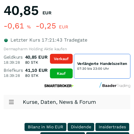
40,85
EUR
-0,61
-0,25
%
EUR
Letzter Kurs
17:21:43
Tradegate
Dermapharm Holding Aktie kaufen
Geldkurs
40,85
EUR
Verkauf
18:39:28
80
STK
Verlängerte Handelszeiten
07:30 bis 23:00 Uhr
Briefkurs
41,10
EUR
Kauf
18:39:28
80
STK
Kurse, Daten, News & Forum
Bilanz in Mio EUR
Dividende
Insidertrades