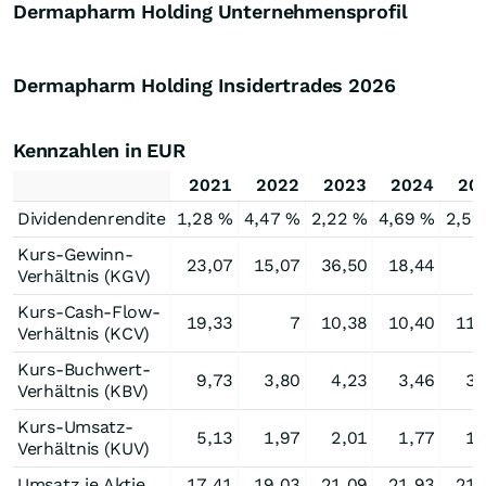
Dermapharm Holding Unternehmensprofil
Dermapharm Holding Insidertrades
2026
Kennzahlen in EUR
2021
2022
2023
2024
20
Dividendenrendite
1,28 %
4,47 %
2,22 %
4,69 %
2,59
Kurs-Gewinn-
23,07
15,07
36,50
18,44
Verhältnis (KGV)
Kurs-Cash-Flow-
19,33
7
10,38
10,40
11,
Verhältnis (KCV)
Kurs-Buchwert-
9,73
3,80
4,23
3,46
3,
Verhältnis (KBV)
Kurs-Umsatz-
5,13
1,97
2,01
1,77
1,
Verhältnis (KUV)
Umsatz je Aktie
17,41
19,03
21,09
21,93
21,