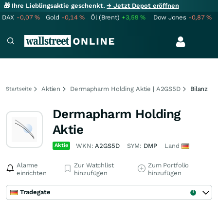
🎁 Ihre Lieblingsaktie geschenkt.
→ Jetzt Depot eröffnen
DAX
-0,07
%
Gold
-0,14
%
Öl (Brent)
+3,59
%
Dow Jones
-0,87
%
Aktien
Dermapharm Holding Aktie | A2GS5D
Bilanz
Startseite
Dermapharm Holding
Aktie
Aktie
WKN:
A2GS5D
SYM:
DMP
Land
Alarme
Zur Watchlist
Zum Portfolio
einrichten
hinzufügen
hinzufügen
Tradegate