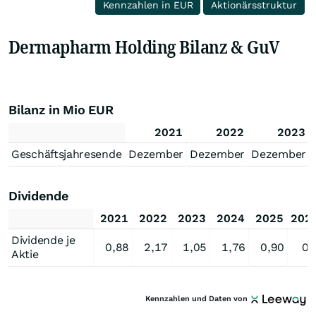
Kennzahlen in EUR
Aktionärsstruktur
Dermapharm Holding Bilanz & GuV
Bilanz in Mio EUR
2021
2022
2023
Geschäftsjahresende
Dezember
Dezember
Dezember
Dividende
2021
2022
2023
2024
2025
202
Dividende je
0,88
2,17
1,05
1,76
0,90
0,
Aktie
Kennzahlen und Daten von