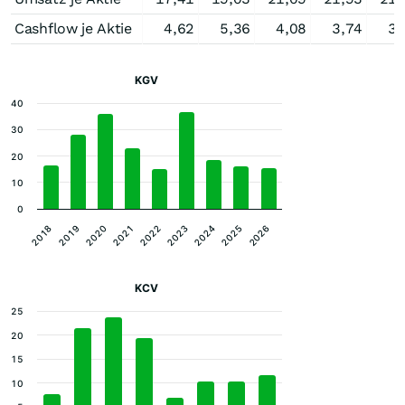
Cashflow je Aktie
4,62
5,36
4,08
3,74
3,
KGV
40
30
20
10
0
2024
2025
2026
2018
2019
2020
2021
2022
2023
KCV
25
20
15
10