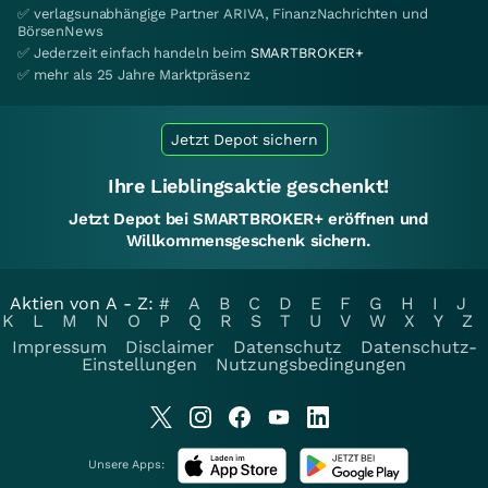
✅ verlagsunabhängige Partner ARIVA, FinanzNachrichten und
BörsenNews
✅ Jederzeit einfach handeln beim
SMARTBROKER+
✅ mehr als 25 Jahre Marktpräsenz
Jetzt Depot sichern
Ihre Lieblingsaktie geschenkt!
Jetzt Depot bei SMARTBROKER+ eröffnen und
Willkommensgeschenk sichern.
Aktien von A - Z:
#
A
B
C
D
E
F
G
H
I
J
K
L
M
N
O
P
Q
R
S
T
U
V
W
X
Y
Z
Impressum
Disclaimer
Datenschutz
Datenschutz-
Einstellungen
Nutzungsbedingungen
Unsere Apps: