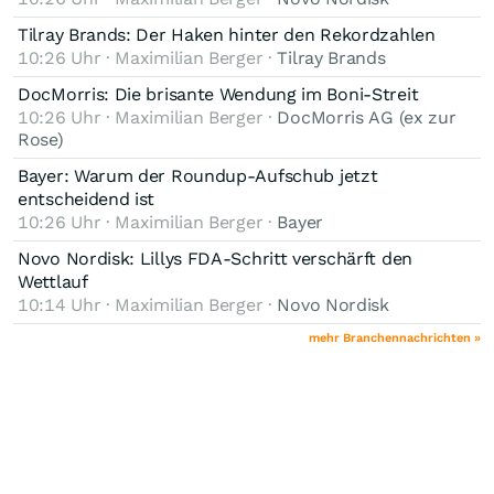
Und er läuft in die richtige Richtung!
Tilray Brands: Der Haken hinter den Rekordzahlen
🦌
10:26 Uhr · Maximilian Berger ·
Tilray Brands
DocMorris: Die brisante Wendung im Boni-Streit
10:26 Uhr · Maximilian Berger ·
DocMorris AG (ex zur
Rose)
Bayer: Warum der Roundup-Aufschub jetzt
entscheidend ist
10:26 Uhr · Maximilian Berger ·
Bayer
Novo Nordisk: Lillys FDA-Schritt verschärft den
Wettlauf
10:14 Uhr · Maximilian Berger ·
Novo Nordisk
mehr Branchennachrichten »