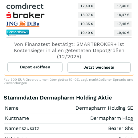
17,40 €
17,40 €
18,97 €
18,47 €
19,35 €
17,45 €
19,40 €
19,40 €
Von Finanztest bestätigt: SMARTBROKER+ ist
Kostensieger in allen getesteten Depotgrößen
(12/2025)
Depot eröffnen
Jetzt wechseln
*ab 500 EUR Ordervolumen über gettex für 0€, zzgl. marktüblicher Spreads und
Zuwendungen
Stammdaten Dermapharm Holding Aktie
Name
Dermapharm Holding SE
Kurzname
Dermapharm Hldg
Namenszusatz
Bearer Shs