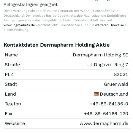
Anlagestrategien geeignet.
Diese Werbung richtet sich nur an Personen mit Wohn-/Geschäftssitz in
Deutschland. Der jeweilige Basisprospekt, etwaige Nachträge, die Endgültigen
Bedingungen sowie das maßgebliche Basisinformationsblatt sind auf
www.ingmarkets.de
veröffentlicht. Beachten Sie auch die
weiteren Hinweise
zu
dieser Werbung.
Kontaktdaten Dermapharm Holding Aktie
Name
Dermapharm Holding SE
Straße
Lil-Dagover-Ring 7
PLZ
82031
Stadt
Gruenwald
Land
Deutschland
Telefon
+49-89-64186-0
Fax
+49-89-64186-130
Webseite
www.dermapharm.de