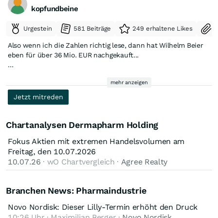
kopfundbeine
--------------------------------------
Urgestein
581 Beiträge
249 erhaltene Likes
S
Also wenn ich die Zahlen richtig lese, dann hat Wilhelm Beier
Chart, kurzfristig
eben für über 36 Mio. EUR nachgekauft...
Der Hase läuft:
mehr anzeigen
Dermapharm Holding SE Dermapharm Holding SE: Themis
Beteiligungs-Aktiengesellschaft, buy https://www.eqs-
Jetzt mitreden
news.com/news/directors-dealings/dermapharm-holding-se-
themis-beteiligungs-aktiengesellschaft-buy/705bb556-28c0-
4207-87f9-a5e7a989a4d0_en
Chartanalysen Dermapharm Holding
Fokus Aktien mit extremen Handelsvolumen am
Freitag, den 10.07.2026
10.07.26
· wO Chartvergleich ·
Agree Realty
Branchen News: Pharmaindustrie
Novo Nordisk: Dieser Lilly-Termin erhöht den Druck
10:26 Uhr · Maximilian Berger ·
Novo Nordisk