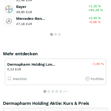
51,48 EUR
+1,20
%
Bayer
+95,39
%
49,90 EUR
+0,40
%
Mercedes-Benz Group
-6,66
%
47,18 EUR
Mehr entdecken
-2,94
%
Dermapharm Holding Long 50 bis 12/2027 (DZ)
0,33 EUR
Watchlist
Portfolio
Dermapharm Holding Aktie: Kurs & Preis