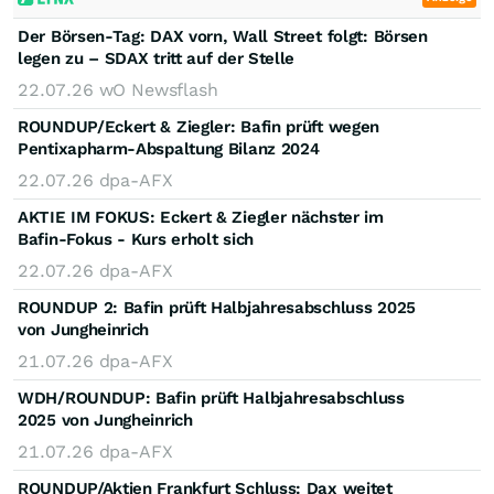
Der Börsen-Tag: DAX vorn, Wall Street folgt: Börsen
legen zu – SDAX tritt auf der Stelle
22.07.26
wO Newsflash
ROUNDUP/Eckert & Ziegler: Bafin prüft wegen
Pentixapharm-Abspaltung Bilanz 2024
22.07.26
dpa-AFX
AKTIE IM FOKUS: Eckert & Ziegler nächster im
Bafin-Fokus - Kurs erholt sich
22.07.26
dpa-AFX
ROUNDUP 2: Bafin prüft Halbjahresabschluss 2025
von Jungheinrich
21.07.26
dpa-AFX
WDH/ROUNDUP: Bafin prüft Halbjahresabschluss
2025 von Jungheinrich
21.07.26
dpa-AFX
ROUNDUP/Aktien Frankfurt Schluss: Dax weitet