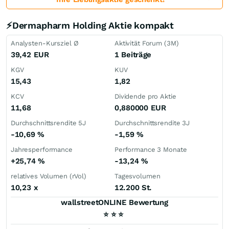
⚡Dermapharm Holding Aktie kompakt
Analysten-Kursziel Ø
Aktivität Forum (3M)
39,42
EUR
1 Beiträge
KGV
KUV
15,43
1,82
KCV
Dividende pro Aktie
11,68
0,880000
EUR
Durchschnittsrendite 5J
Durchschnittsrendite 3J
-10,69
%
-1,59
%
Jahresperformance
Performance 3 Monate
+25,74
%
-13,24
%
relatives Volumen (rVol)
Tagesvolumen
10,23
x
12.200 St.
wallstreetONLINE Bewertung
⭐
⭐
⭐