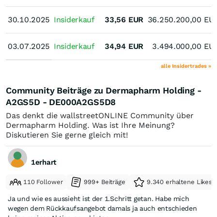
30.10.2025
30.10.2025
Insiderkauf
33,56
EUR
36.250.200,00
EU
03.07.2025
03.07.2025
Insiderkauf
34,94
EUR
3.494.000,00
EU
alle Insidertrades »
Community Beiträge zu Dermapharm Holding -
A2GS5D - DE000A2GS5D8
Das denkt die wallstreetONLINE Community über
Dermapharm Holding. Was ist Ihre Meinung?
Diskutieren Sie gerne gleich mit!
1erhart
110 Follower
999+ Beiträge
9.340 erhaltene Likes
Ja und wie es aussieht ist der 1.Schritt getan. Habe mich
wegen dem Rückkaufsangebot damals ja auch entschieden