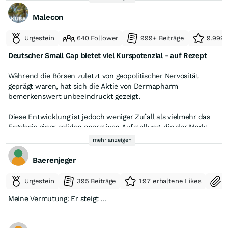
Aktien eingezogen werden, gibt es noch 49.540.810 Aktien
Malecon
insgesamt. Unter der Annahme, dass die Themis Beteiligungs-
AG (Herr Beier) keine Aktien eingereicht hatte, würde deren
Urgestein
640 Follower
999+ Beiträge
9.999+
Anteil auf 89,06% steigen. Also nicht mehr weit zum Squeeze-
out.
Deutscher Small Cap bietet viel Kurspotenzial - auf Rezept
Während die Börsen zuletzt von geopolitischer Nervosität
geprägt waren, hat sich die Aktie von Dermapharm
bemerkenswert unbeeindruckt gezeigt.
Diese Entwicklung ist jedoch weniger Zufall als vielmehr das
Ergebnis einer soliden operativen Aufstellung, die der Markt
bei dem SDAX-Titel weiterhin honoriert.
mehr anzeigen
Denn die Grünwalder Gesellschaft verfügt gleich über
Baerenjeger
mehrere
­Hebel, die in den kommenden Wochen und
Monaten zusätzliches Aufwärtspotenzial freisetzen
Urgestein
395 Beiträge
197 erhaltene Likes
S
dürften.
Quelle: https://www.boerse-
Meine Vermutung: Er steigt …
online.de/nachrichten/aktien/deutscher-small-cap-bietet-
viel-kurspotenzial-auf-rezept-20398040.html