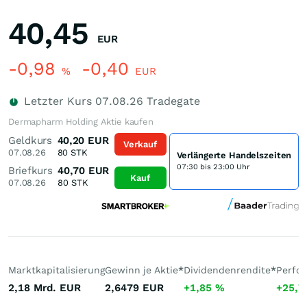
40,45
EUR
-0,98
-0,40
%
EUR
Letzter Kurs
07.08.26
Tradegate
Dermapharm Holding Aktie kaufen
Geldkurs
40,20
EUR
Verkauf
07.08.26
80
STK
Verlängerte Handelszeiten
07:30 bis 23:00 Uhr
Briefkurs
40,70
EUR
Kauf
07.08.26
80
STK
Marktkapitalisierung
Gewinn je Aktie
*
Dividendenrendite
*
Perfo
2,18 Mrd.
EUR
2,6479
EUR
+1,85
%
+25,