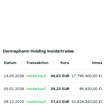
Dermapharm Holding Insidertrades
Datum
Transaktion
Kurs
Umsat
14.05.2026
14.05.2026
Insiderkauf
46,83
EUR
17.795.400,00
EU
05.01.2026
05.01.2026
Insiderkauf
38,33
EUR
95.830,00
EU
08.12.2025
08.12.2025
Insiderkauf
37,43
EUR
53.824.340,00
EU