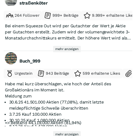
straßenköter
264 Follower
999+ Beiträge
9.999+ erhaltene Likes
Bei einem Squeeze Out wird per Gutachter der Wert je Aktie
per Gutachten erstellt. Zudem wird der volumengewichtete 3-
Monatsdurchschnittskurs ermittelt. Der höhere Wert wird als
Abfindung herangezogen.
mehr anzeigen
Buch_999
Urgestein
943 Beiträge
599 erhaltene Likes
S
Habe mal kurz überschlagen, wie hoch der Anteil des
Großaktionärs im Moment ist.
Meldung zum
30.6.25 41.501.000 Aktien (77,08%), damit letzte
meldepflichtige Schwelle überschritten
3.7.25 Kauf 100.000 Aktien
30.10.25 Kauf 1.080.000 Aktien
=> Bestand 44.119.000 Aktien (81,94%)
8.12.25 Kauf 1.438.000 Aktien
Jetzt wurden 4.299.190 Aktien zurückgekauft. Sobald diese
mehr anzeigen