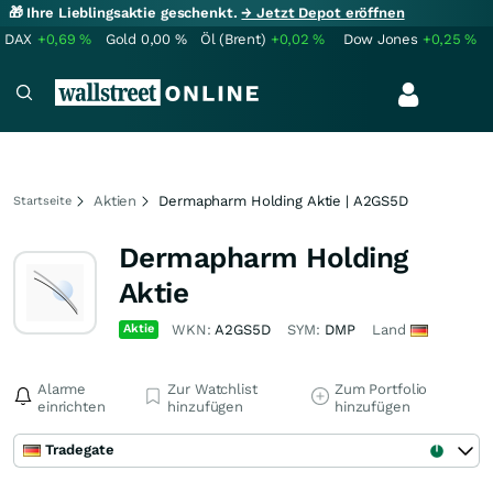
🎁 Ihre Lieblingsaktie geschenkt.
→ Jetzt Depot eröffnen
DAX
+0,69
%
Gold
0,00
%
Öl (Brent)
+0,02
%
Dow Jones
+0,25
%
Aktien
Dermapharm Holding Aktie | A2GS5D
Startseite
Dermapharm Holding
Aktie
Aktie
WKN:
A2GS5D
SYM:
DMP
Land
Alarme
Zur Watchlist
Zum Portfolio
einrichten
hinzufügen
hinzufügen
Tradegate