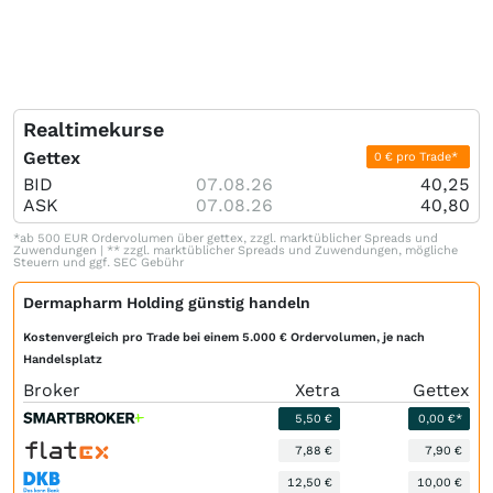
Realtimekurse
Gettex
0 € pro Trade*
BID
07.08.26
40,25
ASK
07.08.26
40,80
*ab 500 EUR Ordervolumen über gettex, zzgl. marktüblicher Spreads und
Zuwendungen | ** zzgl. marktüblicher Spreads und Zuwendungen, mögliche
Steuern und ggf. SEC Gebühr
Dermapharm Holding günstig handeln
Kostenvergleich pro Trade bei einem 5.000 € Ordervolumen, je nach
Handelsplatz
Broker
Xetra
Gettex
5,50 €
0,00 €*
7,88 €
7,90 €
12,50 €
10,00 €