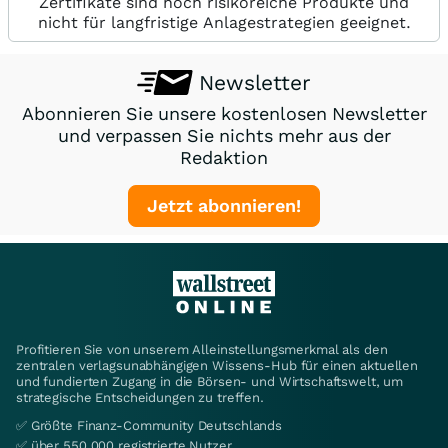
Zertifikate sind hoch risikoreiche Produkte und
nicht für langfristige Anlagestrategien geeignet.
Newsletter
Abonnieren Sie unsere kostenlosen Newsletter
und verpassen Sie nichts mehr aus der
Redaktion
Jetzt abonnieren!
Profitieren Sie von unserem Alleinstellungsmerkmal als den
zentralen verlagsunabhängigen Wissens-Hub für einen aktuellen
und fundierten Zugang in die Börsen- und Wirtschaftswelt, um
strategische Entscheidungen zu treffen.
✅ Größte Finanz-Community Deutschlands
✅ über 550.000 registrierte Nutzer