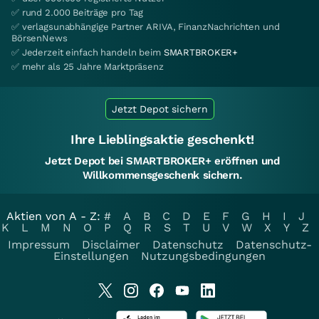
✅ rund 2.000 Beiträge pro Tag
✅ verlagsunabhängige Partner ARIVA, FinanzNachrichten und
BörsenNews
✅ Jederzeit einfach handeln beim
SMARTBROKER+
✅ mehr als 25 Jahre Marktpräsenz
Jetzt Depot sichern
Ihre Lieblingsaktie geschenkt!
Jetzt Depot bei SMARTBROKER+ eröffnen und
Willkommensgeschenk sichern.
Aktien von A - Z:
#
A
B
C
D
E
F
G
H
I
J
K
L
M
N
O
P
Q
R
S
T
U
V
W
X
Y
Z
Impressum
Disclaimer
Datenschutz
Datenschutz-
Einstellungen
Nutzungsbedingungen