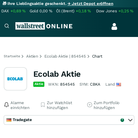
🎁 Ihre Lieblingsaktie geschenkt.
→ Jetzt Depot eröffnen
DAX
+0,69
%
Gold
0,00
%
Öl (Brent)
+0,18
%
Dow Jones
+0,25
%
Aktien
Ecolab Aktie | 854545
Chart
Startseite
Ecolab Aktie
Aktie
WKN:
854545
SYM:
CBKA
Land
Alarme
Zur Watchlist
Zum Portfolio
einrichten
hinzufügen
hinzufügen
Tradegate