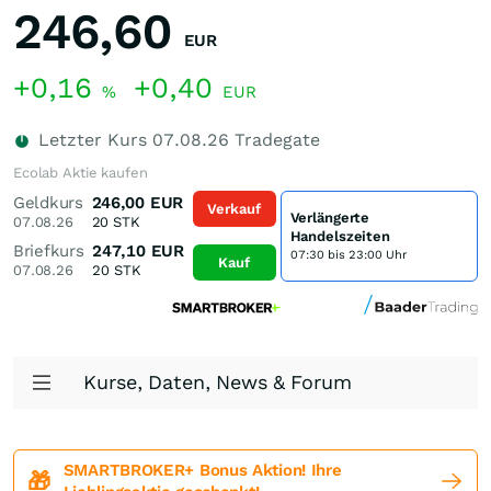
246,60
EUR
+0,16
+0,40
%
EUR
Letzter Kurs
07.08.26
Tradegate
Ecolab Aktie kaufen
Geldkurs
246,00
EUR
Verkauf
Verlängerte
07.08.26
20
STK
Handelszeiten
Briefkurs
247,10
EUR
07:30 bis 23:00 Uhr
Kauf
07.08.26
20
STK
Kurse, Daten, News & Forum
SMARTBROKER+ Bonus Aktion! Ihre
🎁