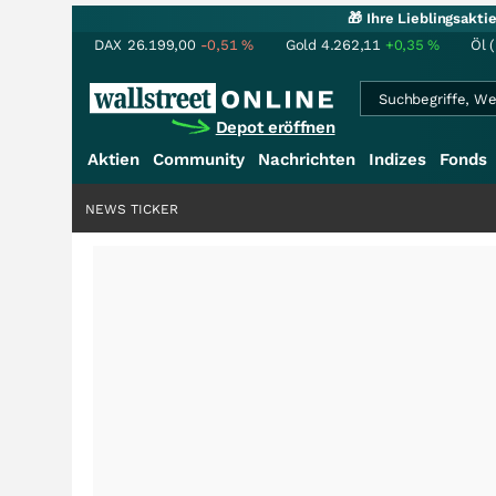
🎁 Ihre Lieblingsakt
DAX
26.199,00
-0,51
%
Gold
4.262,11
+0,35
%
Öl 
Depot eröffnen
Aktien
Community
Nachrichten
Indizes
Fonds
NEWS TICKER