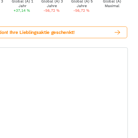
+37,14
%
-56,72
%
-56,72
%
! Ihre Lieblingsaktie geschenkt!