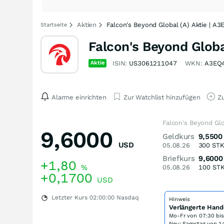
Aktien
Falcon's Beyond Global (A) Aktie | A
Startseite
Falcon's Beyond Globa
Aktie
ISIN:
US3061211047
WKN:
A3EQ
Alarme einrichten
Zur Watchlist hinzufügen
Zu
Falcon's Beyond Glo
9,6000
Geldkurs
9,5500
USD
05.08.26
300
ST
Briefkurs
9,6000
+1,80
%
05.08.26
100
ST
+0,1700
USD
Letzter Kurs
02:00:00
Nasdaq
Hinweis
Verlängerte Hand
Mo-Fr von
07:30 bi
Neu: Samstag von 14