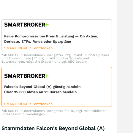
Keine Kompromisse bei Preis & Leistung — Ob Aktien,
Derivate, ETFs, Fonds oder Sparpläne
SMARTBROKER+ entdecken
*ab 500 EUR Ordervolumen über gettex, zzgl. marktüblicher Spreads
und Zuwendungen | ** zzgl. marktüblicher Spreads und
Zuwendungen, mögliche Steuern und ggf. SEC Gebühr
Falcon's Beyond Global (A) günstig handeln
Über 95.000 Aktien an 29 Börsen handeln
SMARTBROKER+ entdecken
*ab 500 EUR Ordervolumen über gettex für 0€, zzgl. marktüblicher
Spreads und Zuwendungen
Stammdaten Falcon's Beyond Global (A)