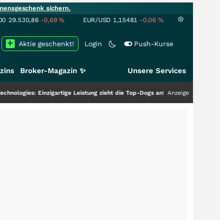
mensgeschenk sichern.
00
29.530,86
-0,69
%
EUR/USD
1,15481
-0,06
%
Aktie geschenkt!
Login
Push-Kurse
zins
Broker-Magazin ✨
Unsere Services
s: Einzigartige Leistung zieht die Top-Dogs an!
+++
Anzeige