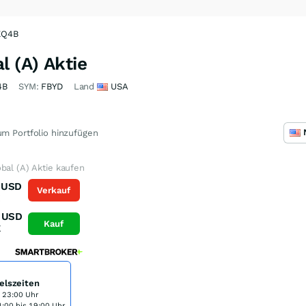
3EQ4B
l (A) Aktie
4B
SYM:
FBYD
Land
USA
m Portfolio hinzufügen
bal (A) Aktie kaufen
USD
Verkauf
K
USD
Kauf
K
elszeiten
s 23:00 Uhr
:00 bis 19:00 Uhr