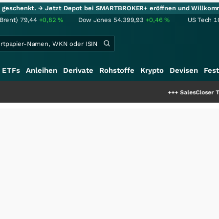
ie geschenkt.
→ Jetzt Depot bei SMARTBROKER+ eröffnen und Willkom
(Brent)
79,44
+0,82
%
Dow Jones
54.399,93
+0,46
%
US Tech 1
ETFs
Anleihen
Derivate
Rohstoffe
Krypto
Devisen
Fest
+++
SalesCloser Technologie