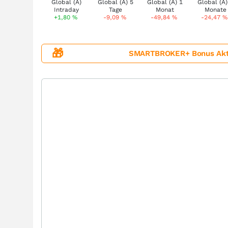
+1,80
%
-9,09
%
-49,84
%
-24,47
%
🎁
SMARTBROKER+ Bonus Aktion