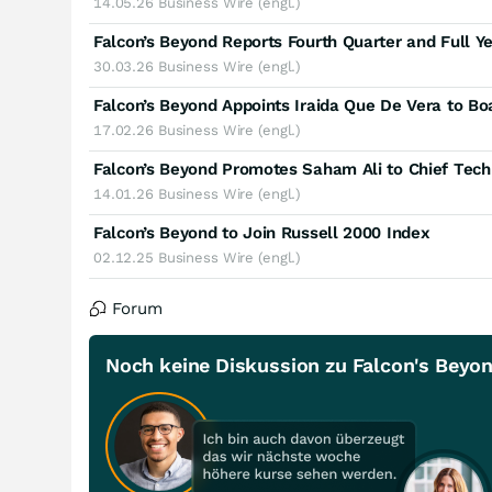
14.05.26
Business Wire (engl.)
Falcon’s Beyond Reports Fourth Quarter and Full Ye
30.03.26
Business Wire (engl.)
Falcon’s Beyond Appoints Iraida Que De Vera to Boa
17.02.26
Business Wire (engl.)
Falcon’s Beyond Promotes Saham Ali to Chief Tech
14.01.26
Business Wire (engl.)
Falcon’s Beyond to Join Russell 2000 Index
02.12.25
Business Wire (engl.)
Forum
Noch keine Diskussion zu Falcon's Beyon