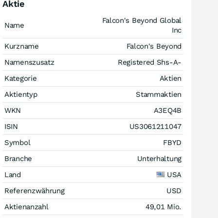
Aktie
Falcon's Beyond Global
Name
Inc
Kurzname
Falcon's Beyond
Namenszusatz
Registered Shs-A-
Kategorie
Aktien
Aktientyp
Stammaktien
WKN
A3EQ4B
ISIN
US3061211047
Symbol
FBYD
Branche
Unterhaltung
Land
USA
Referenzwährung
USD
Aktienanzahl
49,01 Mio.