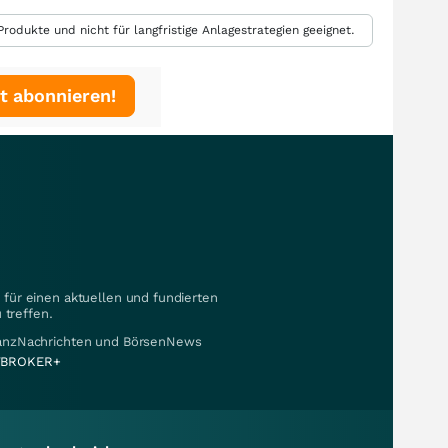
rodukte und nicht für langfristige Anlagestrategien geeignet.
t abonnieren!
für einen aktuellen und fundierten
 treffen.
nanzNachrichten und BörsenNews
BROKER+