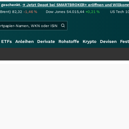
ie geschenkt.
→ Jetzt Depot bei SMARTBROKER+ eröffnen und Willkom
(Brent)
82,32
-1,46
%
Dow Jones
54.015,44
+0,21
%
US Tech 1
ETFs
Anleihen
Derivate
Rohstoffe
Krypto
Devisen
Fest