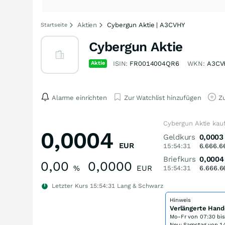
Aktien
Cybergun Aktie | A3CVHY
Startseite
Cybergun Aktie
Aktie
ISIN:
FR0014004QR6
WKN:
A3CV
Alarme einrichten
Zur Watchlist hinzufügen
Zu
Cybergun Aktie kau
0,0004
Geldkurs
0,0003
EUR
15:54:31
6.666.6
Briefkurs
0,0004
0,00
0,0000
%
EUR
15:54:31
6.666.6
Letzter Kurs
15:54:31
Lang & Schwarz
Hinweis
Verlängerte Hand
Mo-Fr von
07:30 bi
Neu: Samstag von 14