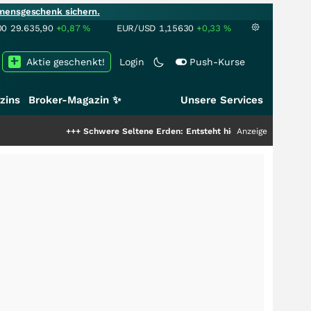
mensgeschenk sichern.
00
29.635,90
+0,87
%
EUR/USD
1,15630
+0,33
%
Aktie geschenkt!
Login
Push-Kurse
zins
Broker-Magazin ✨
Unsere Services
+++
Schwere Seltene Erden: Entsteht hier die nächste Milliardenstor
Anzeige