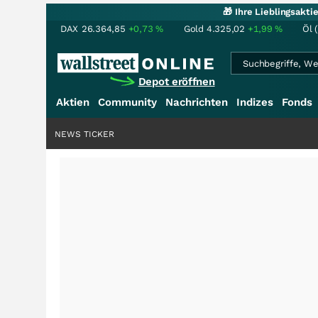
🎁 Ihre Lieblingsakt
DAX
26.364,85
+0,73
%
Gold
4.325,02
+1,99
%
Öl 
Depot eröffnen
Aktien
Community
Nachrichten
Indizes
Fonds
NEWS TICKER