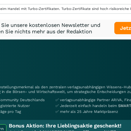
eim Handel mit Turbo-Zertifikaten. Turbo-Zertifikate sind hoch risikoreiche P
 Sie unsere kostenlosen Newsletter und
Jetz
n Sie nichts mehr aus der Redaktion
instellungsmerkmal als den zentralen verlagsunabhängigen Wissens-Hub 
 in die Börsen- und Wirtschaftswelt, um strategische Entscheidungen zu
Community Deutschlands
✅ verlagsunabhängige Partner ARIVA, Fi
gistrierte Nutzer
✅ Jederzeit einfach handeln beim
SMART
räge pro Tag
✅ mehr als 25 Jahre Marktpräsenz
Bonus Aktion:
Ihre Lieblingsaktie geschenkt!
rn