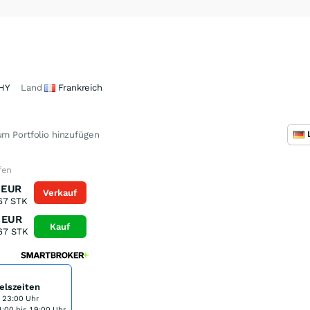
HY
Land
Frankreich
m Portfolio hinzufügen
fen
EUR
Verkauf
67
STK
EUR
Kauf
67
STK
elszeiten
s 23:00 Uhr
:00 bis 19:00 Uhr