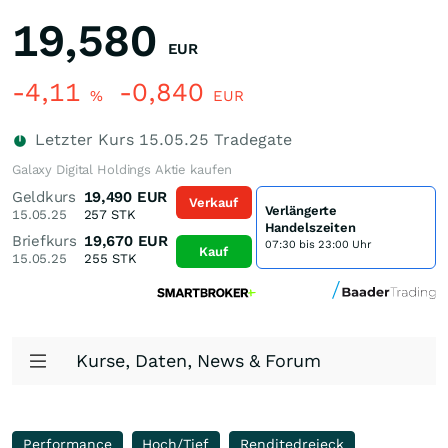
19,580
EUR
-4,11
-0,840
%
EUR
Letzter Kurs
15.05.25
Tradegate
Galaxy Digital Holdings Aktie kaufen
Geldkurs
19,490
EUR
Verkauf
Verlängerte
15.05.25
257
STK
Handelszeiten
Briefkurs
19,670
EUR
07:30 bis 23:00 Uhr
Kauf
15.05.25
255
STK
Kurse, Daten, News & Forum
Performance
Hoch/Tief
Renditedreieck