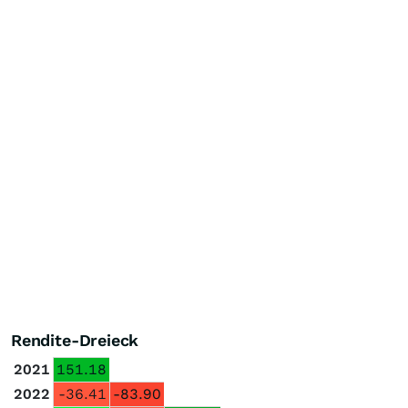
Rendite-Dreieck
2021
151.18
2022
-36.41
-83.90