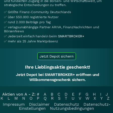
und fundierten Zugang in die Börsen- und Wirtschaftswelt, um
strategische Entscheidungen zu treffen.
✅ Größte Finanz-Community Deutschlands
✅ über 550.000 registrierte Nutzer
✅ rund 2.000 Beiträge pro Tag
✅ verlagsunabhängige Partner ARIVA, FinanzNachrichten und
BörsenNews
✅ Jederzeit einfach handeln beim
SMARTBROKER+
✅ mehr als 25 Jahre Marktpräsenz
Jetzt Depot sichern
Ihre Lieblingsaktie geschenkt!
Jetzt Depot bei SMARTBROKER+ eröffnen und
Willkommensgeschenk sichern.
Aktien von A - Z:
#
A
B
C
D
E
F
G
H
I
J
K
L
M
N
O
P
Q
R
S
T
U
V
W
X
Y
Z
Impressum
Disclaimer
Datenschutz
Datenschutz-
Einstellungen
Nutzungsbedingungen