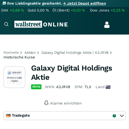
🎁 Ihre Lieblingsaktie geschenkt.
→ Jetzt Depot eröffnen
DAX
+0,69
%
Gold
0,00
%
Öl (Brent)
+0,02
%
Dow Jones
+0,25
%
Aktien
Galaxy Digital Holdings Aktie | A2JRV8
Startseite
Historische Kurse
Galaxy Digital Holdings
Aktie
Aktie
WKN:
A2JRV8
SYM:
7LX
Land
Alarme einrichten
Tradegate