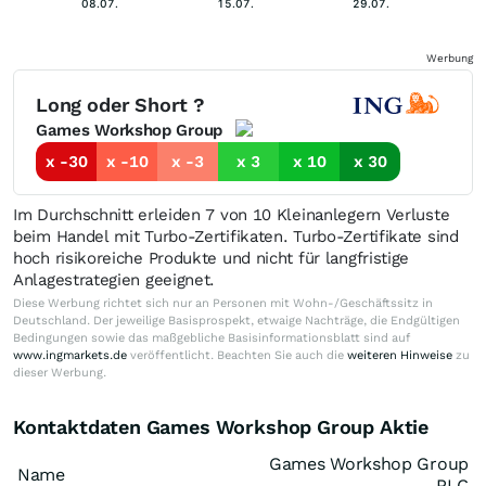
08.07.
15.07.
29.07.
Werbung
Long oder Short ?
Games Workshop Group
x -30
x -10
x -3
x 3
x 10
x 30
Im Durchschnitt erleiden 7 von 10 Kleinanlegern Verluste
beim Handel mit Turbo-Zertifikaten. Turbo-Zertifikate sind
hoch risikoreiche Produkte und nicht für langfristige
Anlagestrategien geeignet.
Diese Werbung richtet sich nur an Personen mit Wohn-/Geschäftssitz in
Deutschland. Der jeweilige Basisprospekt, etwaige Nachträge, die Endgültigen
Bedingungen sowie das maßgebliche Basisinformationsblatt sind auf
www.ingmarkets.de
veröffentlicht. Beachten Sie auch die
weiteren Hinweise
zu
dieser Werbung.
Kontaktdaten Games Workshop Group Aktie
Games Workshop Group
Name
PLC