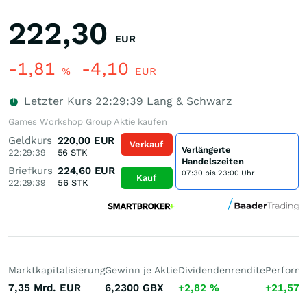
222,30
EUR
-1,81
-4,10
%
EUR
Letzter Kurs
22:29:39
Lang & Schwarz
Games Workshop Group Aktie kaufen
Geldkurs
220,00
EUR
Verkauf
Verlängerte
22:29:39
56
STK
Handelszeiten
Briefkurs
224,60
EUR
07:30 bis 23:00 Uhr
Kauf
22:29:39
56
STK
Marktkapitalisierung
Gewinn je Aktie
Dividendenrendite
Performa
7,35 Mrd.
EUR
6,2300
GBX
+2,82
%
+21,57