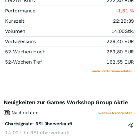
Letzter Kurs
222,30
EUR
Performance
-1,81
%
Kurszeit
22:29:39
Volumen
14,00
Stk.
Vortageskurs
226,40
EUR
52-Wochen Hoch
263,80
EUR
52-Wochen Tief
162,55
EUR
mehr Performancedaten »
Neuigkeiten zur Games Workshop Group Aktie
Nachrichten
weitere Nachrichten »
Chartsignale:
RSI überverkauft
14:00 Uhr
RSI überverkauft