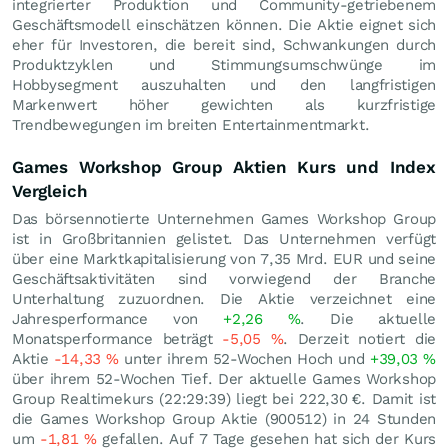
integrierter Produktion und Community-getriebenem
Geschäftsmodell einschätzen können. Die Aktie eignet sich
eher für Investoren, die bereit sind, Schwankungen durch
Produktzyklen und Stimmungsumschwünge im
Hobbysegment auszuhalten und den langfristigen
Markenwert höher gewichten als kurzfristige
Trendbewegungen im breiten Entertainmentmarkt.
Games Workshop Group Aktien Kurs und Index
Vergleich
Das börsennotierte Unternehmen Games Workshop Group
ist in Großbritannien gelistet. Das Unternehmen verfügt
über eine Marktkapitalisierung von 7,35 Mrd.
EUR
und seine
Geschäftsaktivitäten sind vorwiegend der Branche
Unterhaltung zuzuordnen. Die Aktie verzeichnet eine
Jahresperformance von
+2,26
%
. Die aktuelle
Monatsperformance beträgt
-5,05
%
. Derzeit notiert die
Aktie
-14,33
%
unter ihrem 52-Wochen Hoch und
+39,03
%
über ihrem 52-Wochen Tief. Der aktuelle Games Workshop
Group Realtimekurs (22:29:39) liegt bei 222,30
€
. Damit ist
die Games Workshop Group Aktie (900512) in 24 Stunden
um
-1,81
%
gefallen. Auf 7 Tage gesehen hat sich der Kurs