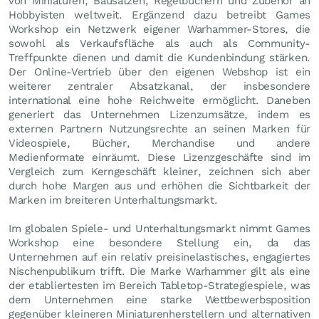
von Miniaturen, Bausätzen, Regelbüchern und Zubehör an
Hobbyisten weltweit. Ergänzend dazu betreibt Games
Workshop ein Netzwerk eigener Warhammer-Stores, die
sowohl als Verkaufsfläche als auch als Community-
Treffpunkte dienen und damit die Kundenbindung stärken.
Der Online-Vertrieb über den eigenen Webshop ist ein
weiterer zentraler Absatzkanal, der insbesondere
international eine hohe Reichweite ermöglicht. Daneben
generiert das Unternehmen Lizenzumsätze, indem es
externen Partnern Nutzungsrechte an seinen Marken für
Videospiele, Bücher, Merchandise und andere
Medienformate einräumt. Diese Lizenzgeschäfte sind im
Vergleich zum Kerngeschäft kleiner, zeichnen sich aber
durch hohe Margen aus und erhöhen die Sichtbarkeit der
Marken im breiteren Unterhaltungsmarkt.
Im globalen Spiele- und Unterhaltungsmarkt nimmt Games
Workshop eine besondere Stellung ein, da das
Unternehmen auf ein relativ preisinelastisches, engagiertes
Nischenpublikum trifft. Die Marke Warhammer gilt als eine
der etabliertesten im Bereich Tabletop-Strategiespiele, was
dem Unternehmen eine starke Wettbewerbsposition
gegenüber kleineren Miniaturenherstellern und alternativen