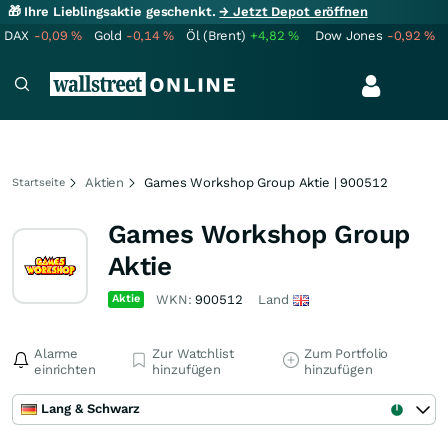
🎁 Ihre Lieblingsaktie geschenkt.
→ Jetzt Depot eröffnen
DAX
-0,09
%
Gold
-0,14
%
Öl (Brent)
+4,82
%
Dow Jones
-0,92
%
Aktien
Games Workshop Group Aktie | 900512
Startseite
Games Workshop Group
Aktie
Aktie
WKN:
900512
Land
Alarme
Zur Watchlist
Zum Portfolio
einrichten
hinzufügen
hinzufügen
Lang & Schwarz