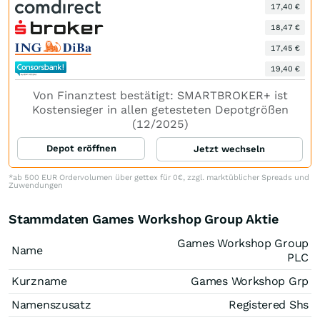
17,40 €
18,47 €
17,45 €
19,40 €
Von Finanztest bestätigt: SMARTBROKER+ ist
Kostensieger in allen getesteten Depotgrößen
(12/2025)
Depot eröffnen
Jetzt wechseln
*ab 500 EUR Ordervolumen über gettex für 0€, zzgl. marktüblicher Spreads und
Zuwendungen
Stammdaten Games Workshop Group Aktie
Games Workshop Group
Name
PLC
Kurzname
Games Workshop Grp
Namenszusatz
Registered Shs