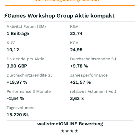
⚡Games Workshop Group Aktie kompakt
Aktivität Forum (3M)
KGV
1 Beiträge
32,74
KUV
KCV
10,12
24,95
Dividende pro Aktie
Durchschnittsrendite 5J
3,90
GBP
+9,78
%
Durchschnittsrendite 3J
Jahresperformance
+19,97
%
+21,57
%
Performance 3 Monate
relatives Volumen (rVol)
-2,54
%
3,63
x
Tagesvolumen
15.220 St.
wallstreetONLINE Bewertung
⭐
⭐
⭐
⭐