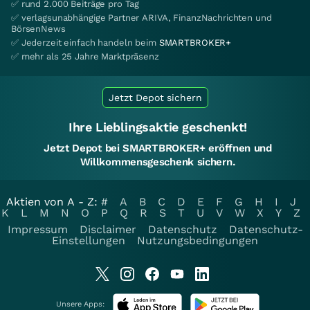
✅ rund 2.000 Beiträge pro Tag
✅ verlagsunabhängige Partner ARIVA, FinanzNachrichten und
BörsenNews
✅ Jederzeit einfach handeln beim
SMARTBROKER+
✅ mehr als 25 Jahre Marktpräsenz
Jetzt Depot sichern
Ihre Lieblingsaktie geschenkt!
Jetzt Depot bei SMARTBROKER+ eröffnen und
Willkommensgeschenk sichern.
Aktien von A - Z:
#
A
B
C
D
E
F
G
H
I
J
K
L
M
N
O
P
Q
R
S
T
U
V
W
X
Y
Z
Impressum
Disclaimer
Datenschutz
Datenschutz-
Einstellungen
Nutzungsbedingungen
Unsere Apps: