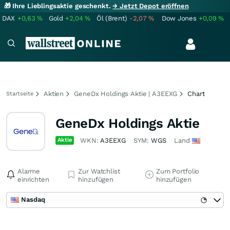
🎁 Ihre Lieblingsaktie geschenkt.
→ Jetzt Depot eröffnen
DAX
+0,63
%
Gold
+2,04
%
Öl (Brent)
-2,07
%
Dow Jones
+0,09
%
Aktien
GeneDx Holdings Aktie | A3EEXG
Chart
Startseite
GeneDx Holdings Aktie
Aktie
WKN:
A3EEXG
SYM:
WGS
Land
Alarme
Zur Watchlist
Zum Portfolio
einrichten
hinzufügen
hinzufügen
Nasdaq