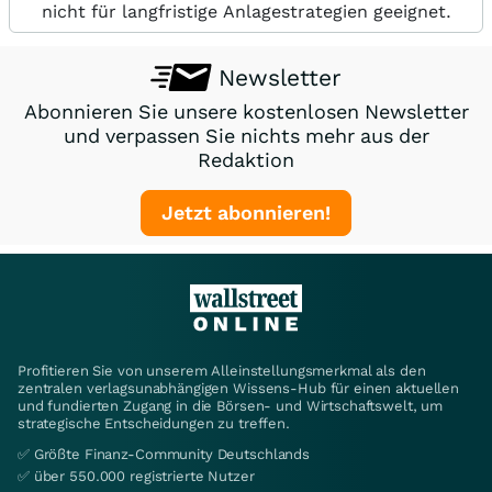
nicht für langfristige Anlagestrategien geeignet.
Newsletter
Abonnieren Sie unsere kostenlosen Newsletter
und verpassen Sie nichts mehr aus der
Redaktion
Jetzt abonnieren!
Profitieren Sie von unserem Alleinstellungsmerkmal als den
zentralen verlagsunabhängigen Wissens-Hub für einen aktuellen
und fundierten Zugang in die Börsen- und Wirtschaftswelt, um
strategische Entscheidungen zu treffen.
✅ Größte Finanz-Community Deutschlands
✅ über 550.000 registrierte Nutzer