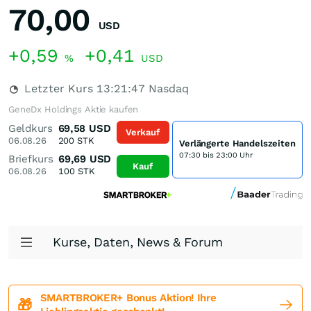
70,00
USD
+0,59
+0,41
%
USD
Letzter Kurs
13:21:47
Nasdaq
GeneDx Holdings Aktie kaufen
Geldkurs
69,58
USD
Verkauf
06.08.26
200
STK
Verlängerte Handelszeiten
07:30 bis 23:00 Uhr
Briefkurs
69,69
USD
Kauf
06.08.26
100
STK
Kurse, Daten, News & Forum
SMARTBROKER+ Bonus Aktion! Ihre
🎁