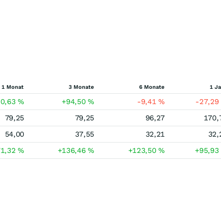
1 Monat
3 Monate
6 Monate
1 J
20,63
%
+94,50
%
-9,41
%
-27,2
79,25
79,25
96,27
170,
54,00
37,55
32,21
32,
71,32
%
+136,46
%
+123,50
%
+95,9