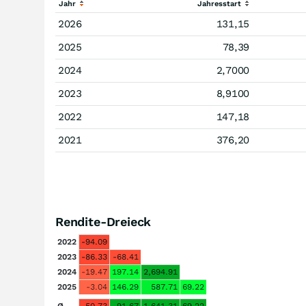
Jahr
Jahresstart
2026
131,15
2025
78,39
2024
2,7000
2023
8,9100
2022
147,18
2021
376,20
Rendite-Dreieck
2022
-94.09
2023
-86.33
-68.41
2024
-19.47
197.14
2,694.91
2025
-3.04
146.29
587.71
69.22