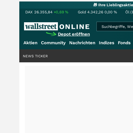
🎁 Ihre Lieblingsakt
DAX
26.355,84
+0,69
%
Gold
4.342,26
0,00
%
Öl (
Depot eröffnen
Aktien
Community
Nachrichten
Indizes
Fonds
NEWS TICKER