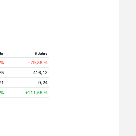
ahr
5 Jahre
9
%
-79,88
%
75
416,13
21
0,24
3
%
+111,55
%