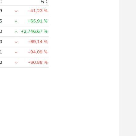
%
9
-41,23
%
5
+65,91
%
0
+2.746,67
%
3
-69,14
%
1
-94,09
%
3
-60,88
%