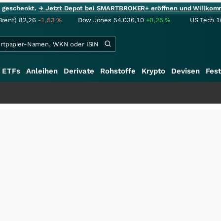
ie geschenkt.
→ Jetzt Depot bei SMARTBROKER+ eröffnen und Willkom
Brent)
82,26
-1,53
%
Dow Jones
54.036,10
+0,25
%
US Tech 1
ETFs
Anleihen
Derivate
Rohstoffe
Krypto
Devisen
Fest