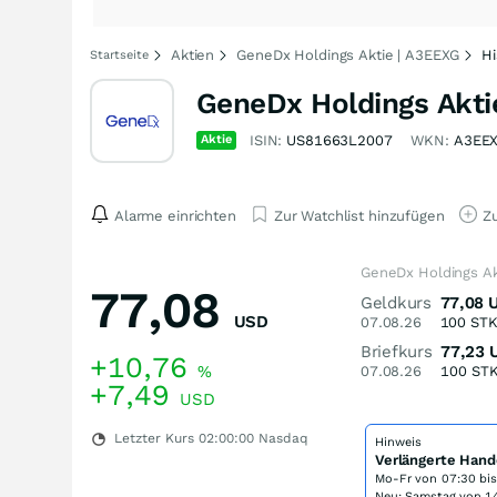
Aktien
GeneDx Holdings Aktie | A3EEXG
Hi
Startseite
GeneDx Holdings Akti
Aktie
ISIN:
US81663L2007
WKN:
A3EE
Alarme einrichten
Zur Watchlist hinzufügen
Zu
GeneDx Holdings Ak
77,08
Geldkurs
77,08
USD
07.08.26
100
ST
Briefkurs
77,23
+10,76
%
07.08.26
100
ST
+7,49
USD
Letzter Kurs
02:00:00
Nasdaq
Hinweis
Verlängerte Hand
Mo-Fr von
07:30 bi
Neu: Samstag von 14