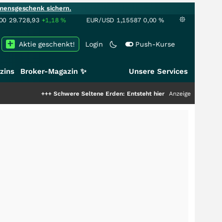
mensgeschenk sichern.
00
29.728,93
+1,18
%
EUR/USD
1,15587
0,00
%
Aktie geschenkt!
Login
Push-Kurse
zins
Broker-Magazin ✨
Unsere Services
+++
Schwere Seltene Erden: Entsteht hier die nächste Milliardenstory?
Anzeige