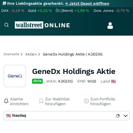
🎁 Ihre Lieblingsaktie geschenkt.
→ Jetzt Depot eröffnen
DAX
-0,19
%
Gold
+0,25
%
Öl (Brent)
+2,99
%
Dow Jones
-0,70
%
Aktien
GeneDx Holdings Aktie | A3EEXG
Startseite
GeneDx Holdings Aktie
Aktie
WKN:
A3EEXG
SYM:
WGS
Land
Alarme
Zur Watchlist
Zum Portfolio
einrichten
hinzufügen
hinzufügen
Nasdaq