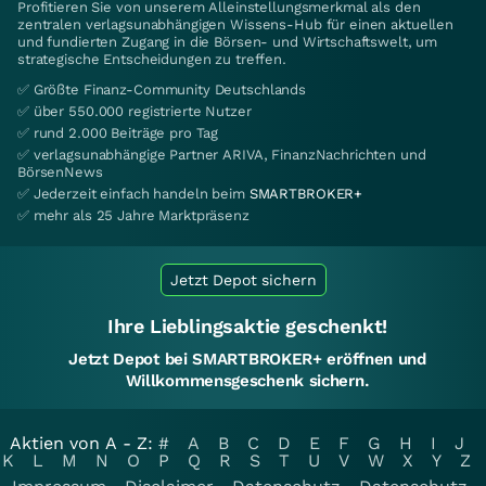
Profitieren Sie von unserem Alleinstellungsmerkmal als den
zentralen verlagsunabhängigen Wissens-Hub für einen aktuellen
und fundierten Zugang in die Börsen- und Wirtschaftswelt, um
strategische Entscheidungen zu treffen.
✅ Größte Finanz-Community Deutschlands
✅ über 550.000 registrierte Nutzer
✅ rund 2.000 Beiträge pro Tag
✅ verlagsunabhängige Partner ARIVA, FinanzNachrichten und
BörsenNews
✅ Jederzeit einfach handeln beim
SMARTBROKER+
✅ mehr als 25 Jahre Marktpräsenz
Jetzt Depot sichern
Ihre Lieblingsaktie geschenkt!
Jetzt Depot bei SMARTBROKER+ eröffnen und
Willkommensgeschenk sichern.
Aktien von A - Z:
#
A
B
C
D
E
F
G
H
I
J
K
L
M
N
O
P
Q
R
S
T
U
V
W
X
Y
Z