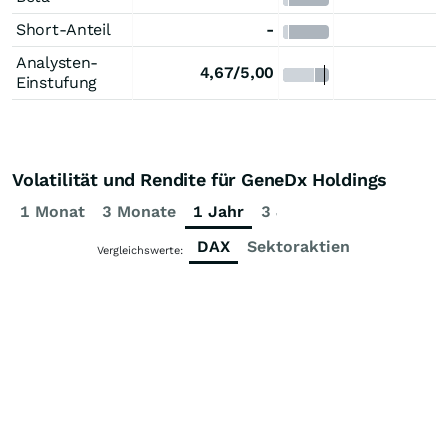
Short-Anteil
-
Analysten-
4,67/5,00
4
Einstufung
Volatilität und Rendite für GeneDx Holdings
1 Monat
3 Monate
1 Jahr
3 Jahre
5 Jahre
DAX
Sektoraktien
Vergleichswerte: