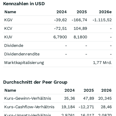
Kennzahlen in USD
Name
2024
2025
2026e
KGV
-39,62
-166,74
-1.115,52
KCV
-72,51
104,89
-
KUV
6,7900
8,1800
-
Dividende
-
-
-
Dividendenrendite
-
-
-
Marktkapitalisierung
1,77 Mrd.
Durchschnitt der Peer Group
Name
2024
2025
2026
Kurs-Gewinn-Verhältnis
35,36
47,89
20,345
Kurs-Cashflow-Verhältnis
19,184
-12,271
28,46
Kurs-Umsatz-Verhältnis
2,9761
16,017
2,0870