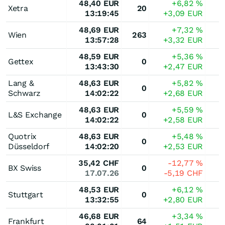
48,40
EUR
+6,82
%
Xetra
20
13:19:45
+3,09
EUR
48,69
EUR
+7,32
%
Wien
263
13:57:28
+3,32
EUR
48,59
EUR
+5,36
%
Gettex
0
13:43:30
+2,47
EUR
Lang &
48,63
EUR
+5,82
%
0
Schwarz
14:02:22
+2,68
EUR
48,63
EUR
+5,59
%
L&S Exchange
0
14:02:22
+2,58
EUR
Quotrix
48,63
EUR
+5,48
%
0
Düsseldorf
14:02:20
+2,53
EUR
35,42
CHF
-12,77
%
BX Swiss
0
17.07.26
-5,19
CHF
48,53
EUR
+6,12
%
Stuttgart
0
13:32:55
+2,80
EUR
46,68
EUR
+3,34
%
Frankfurt
64