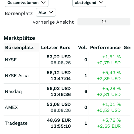
Gesamtvolumen
absteigend
Alle
Börsenplatz
vorherige Ansicht
Marktplätze
Börsenplatz
Letzter Kurs
Vol.
Performance
Ges
53,22
USD
+1,51
%
NYSE
0
08.08.26
+0,79
USD
56,12
USD
+5,43
%
NYSE Arca
1
13:47:04
+2,89
USD
56,03
USD
+5,28
%
Nasdaq
6
13:46:36
+2,81
USD
53,08
USD
+1,01
%
AMEX
0
08.08.26
+0,53
USD
48,69
EUR
+5,76
%
Tradegate
1
13:55:10
+2,65
EUR