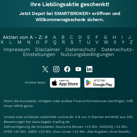
Ihre Lieblingsaktie geschenkt!
Jetzt Depot bei SMARTBROKER+ eröffnen und
Willkommensgeschenk sichern.
Aktien von A - Z:
#
A
B
C
D
E
F
G
H
I
J
K
L
M
N
O
P
Q
R
S
T
U
V
W
X
Y
Z
Impressum
Disclaimer
Datenschutz
Datenschutz-
Einstellungen
Nutzungsbedingungen
Unsere Apps:
Wenn Sie Kursdaten, Widgets oder andere Finanzinformationen benötigen, hilft
Ihnen
ARIVA
gerne.
Unsere User schätzen wallstreet-online.de: 4.8 von 5 Sternen ermittelt aus 285
Bewertungen bei www.kagels-trading.de
Zeitverzögerung der Kursdaten: Deutsche Börsen +15 Min. NASDAQ +15 Min.
NYSE +20 Min. AMEX +20 Min. Dow Jones +15 Min. Alle Angaben ohne Gewähr.