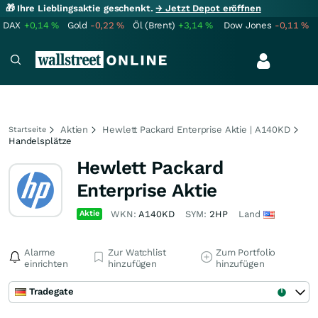
🎁 Ihre Lieblingsaktie geschenkt.
→ Jetzt Depot eröffnen
DAX
+0,14
%
Gold
-0,22
%
Öl (Brent)
+3,14
%
Dow Jones
-0,11
%
Aktien
Hewlett Packard Enterprise Aktie | A140KD
Startseite
Handelsplätze
Hewlett Packard
Enterprise Aktie
Aktie
WKN:
A140KD
SYM:
2HP
Land
Alarme
Zur Watchlist
Zum Portfolio
einrichten
hinzufügen
hinzufügen
Tradegate