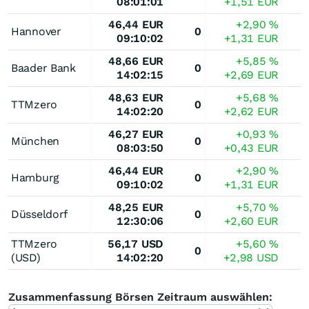
08:01:01
+1,51
EUR
46,44
EUR
+2,90
%
Hannover
0
09:10:02
+1,31
EUR
48,66
EUR
+5,85
%
Baader Bank
0
14:02:15
+2,69
EUR
48,63
EUR
+5,68
%
TTMzero
0
14:02:20
+2,62
EUR
46,27
EUR
+0,93
%
München
0
08:03:50
+0,43
EUR
46,44
EUR
+2,90
%
Hamburg
0
09:10:02
+1,31
EUR
48,25
EUR
+5,70
%
Düsseldorf
0
12:30:06
+2,60
EUR
TTMzero
56,17
USD
+5,60
%
0
(USD)
14:02:20
+2,98
USD
Zusammenfassung Börsen Zeitraum auswählen: