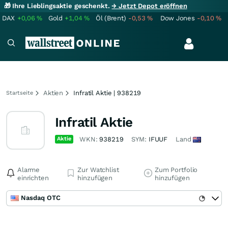
🎁 Ihre Lieblingsaktie geschenkt.
→ Jetzt Depot eröffnen
DAX
+0,06
%
Gold
+1,04
%
Öl (Brent)
-0,53
%
Dow Jones
-0,10
%
Aktien
Infratil Aktie | 938219
Startseite
Infratil Aktie
Aktie
WKN:
938219
SYM:
IFUUF
Land
Alarme
Zur Watchlist
Zum Portfolio
einrichten
hinzufügen
hinzufügen
Nasdaq OTC