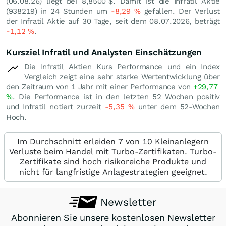
(
06.08.26
) liegt bei 8,8500
$
. Damit ist die Infratil Aktie
(938219) in 24 Stunden um
-8,29
%
gefallen. Der Verlust
der Infratil Aktie auf 30 Tage, seit dem 08.07.2026, beträgt
-1,12
%
.
Kursziel Infratil und Analysten Einschätzungen
Die Infratil Aktien Kurs Performance und ein Index
Vergleich zeigt eine sehr starke Wertentwicklung über
den Zeitraum von 1 Jahr mit einer Performance von
+29,77
%
. Die Performance ist in den letzten 52 Wochen positiv
und Infratil notiert zurzeit
-5,35
%
unter dem 52-Wochen
Hoch.
Im Durchschnitt erleiden 7 von 10 Kleinanlegern
Verluste beim Handel mit Turbo-Zertifikaten. Turbo-
Zertifikate sind hoch risikoreiche Produkte und
nicht für langfristige Anlagestrategien geeignet.
Newsletter
Abonnieren Sie unsere kostenlosen Newsletter