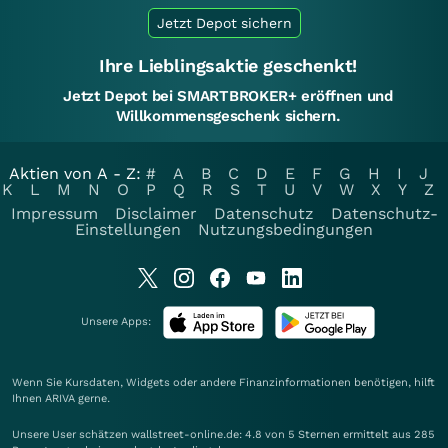
Jetzt Depot sichern
Ihre Lieblingsaktie geschenkt!
Jetzt Depot bei SMARTBROKER+ eröffnen und
Willkommensgeschenk sichern.
Aktien von A - Z:
#
A
B
C
D
E
F
G
H
I
J
K
L
M
N
O
P
Q
R
S
T
U
V
W
X
Y
Z
Impressum
Disclaimer
Datenschutz
Datenschutz-
Einstellungen
Nutzungsbedingungen
Unsere Apps:
Wenn Sie Kursdaten, Widgets oder andere Finanzinformationen benötigen, hilft
Ihnen
ARIVA
gerne.
Unsere User schätzen wallstreet-online.de: 4.8 von 5 Sternen ermittelt aus 285