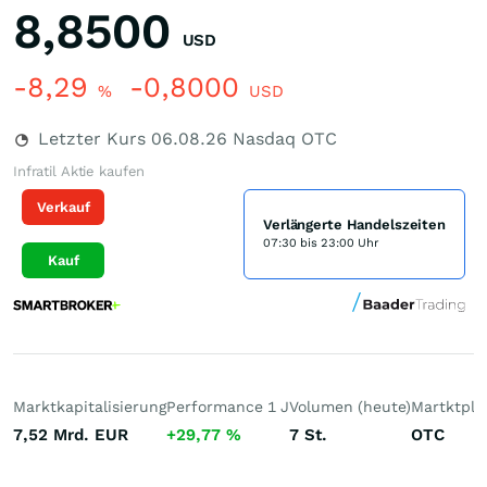
8,8500
USD
-8,29
-0,8000
%
USD
Letzter Kurs
06.08.26
Nasdaq OTC
Infratil Aktie kaufen
Verkauf
Verlängerte Handelszeiten
07:30 bis 23:00 Uhr
Kauf
Marktkapitalisierung
Performance 1 J
Volumen (heute)
Martktpla
7,52 Mrd.
EUR
+29,77
%
7
St.
OTC