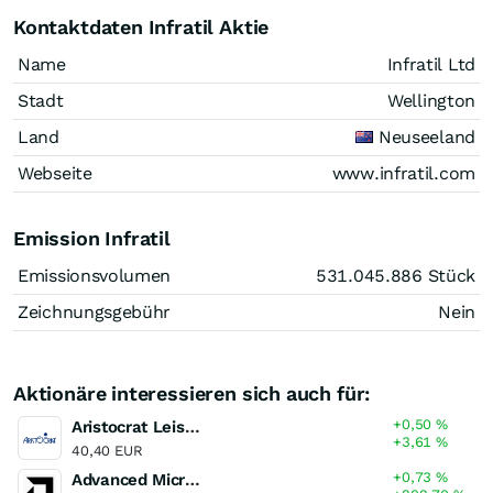
Kontaktdaten Infratil Aktie
Name
Infratil Ltd
Stadt
Wellington
Land
Neuseeland
Webseite
www.infratil.com
Emission Infratil
Emissionsvolumen
531.045.886
Stück
Zeichnungsgebühr
Nein
Aktionäre interessieren sich auch für:
+0,50
%
Aristocrat Leisure
+3,61
%
40,40 EUR
+0,73
%
Advanced Micro Devices