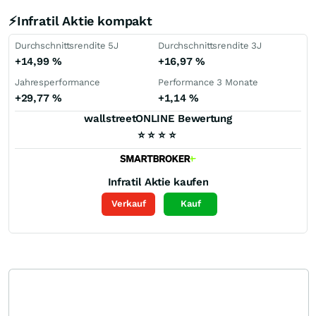
⚡Infratil Aktie kompakt
Durchschnittsrendite 5J
Durchschnittsrendite 3J
+14,99
%
+16,97
%
Jahresperformance
Performance 3 Monate
+29,77
%
+1,14
%
wallstreetONLINE Bewertung
⭐
⭐
⭐
⭐
Infratil
Aktie kaufen
Verkauf
Kauf