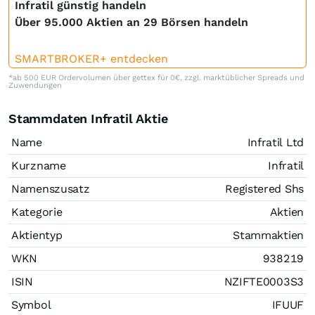
Infratil günstig handeln
Über 95.000 Aktien an 29 Börsen handeln
SMARTBROKER+ entdecken
*ab 500 EUR Ordervolumen über gettex für 0€, zzgl. marktüblicher Spreads und
Zuwendungen
Stammdaten Infratil Aktie
Name
Infratil Ltd
Kurzname
Infratil
Namenszusatz
Registered Shs
Kategorie
Aktien
Aktientyp
Stammaktien
WKN
938219
ISIN
NZIFTE0003S3
Symbol
IFUUF