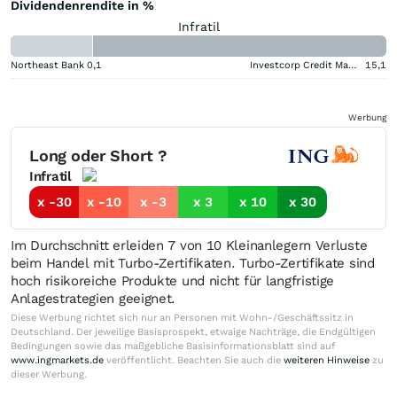
Dividendenrendite in %
Infratil
Northeast Bank
0,1
Investcorp Credit Management BDC
15,1
Werbung
Long oder Short ?
Infratil
x -30
x -10
x -3
x 3
x 10
x 30
Im Durchschnitt erleiden 7 von 10 Kleinanlegern Verluste
beim Handel mit Turbo-Zertifikaten. Turbo-Zertifikate sind
hoch risikoreiche Produkte und nicht für langfristige
Anlagestrategien geeignet.
Diese Werbung richtet sich nur an Personen mit Wohn-/Geschäftssitz in
Deutschland. Der jeweilige Basisprospekt, etwaige Nachträge, die Endgültigen
Bedingungen sowie das maßgebliche Basisinformationsblatt sind auf
www.ingmarkets.de
veröffentlicht. Beachten Sie auch die
weiteren Hinweise
zu
dieser Werbung.