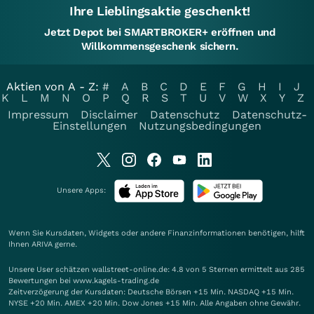
Ihre Lieblingsaktie geschenkt!
Jetzt Depot bei SMARTBROKER+ eröffnen und
Willkommensgeschenk sichern.
Aktien von A - Z:
#
A
B
C
D
E
F
G
H
I
J
K
L
M
N
O
P
Q
R
S
T
U
V
W
X
Y
Z
Impressum
Disclaimer
Datenschutz
Datenschutz-
Einstellungen
Nutzungsbedingungen
Unsere Apps:
Wenn Sie Kursdaten, Widgets oder andere Finanzinformationen benötigen, hilft
Ihnen
ARIVA
gerne.
Unsere User schätzen wallstreet-online.de: 4.8 von 5 Sternen ermittelt aus 285
Bewertungen bei www.kagels-trading.de
Zeitverzögerung der Kursdaten: Deutsche Börsen +15 Min. NASDAQ +15 Min.
NYSE +20 Min. AMEX +20 Min. Dow Jones +15 Min. Alle Angaben ohne Gewähr.