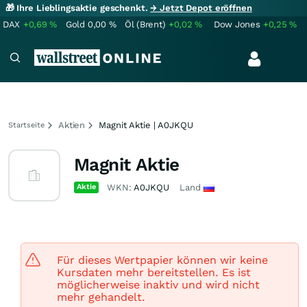
🎁 Ihre Lieblingsaktie geschenkt.
→ Jetzt Depot eröffnen
DAX
+0,69
%
Gold
0,00
%
Öl (Brent)
+0,02
%
Dow Jones
+0,25
%
Aktien
Magnit Aktie | A0JKQU
Startseite
Magnit Aktie
Aktie
WKN:
A0JKQU
Land
Für dieses Wertpapier können wir keine
Kursdaten mehr bereitstellen. Es ist
möglicherweise inaktiv und wird nicht
mehr gehandelt.