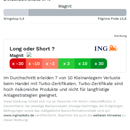
Magnit
Wingstop
0,4
Pilgrims Pride
15,8
Werbung
Long oder Short ?
Magnit
x -30
x -10
x -3
x 3
x 10
x 30
Im Durchschnitt erleiden 7 von 10 Kleinanlegern Verluste
beim Handel mit Turbo-Zertifikaten. Turbo-Zertifikate sind
hoch risikoreiche Produkte und nicht für langfristige
Anlagestrategien geeignet.
Diese Werbung richtet sich nur an Personen mit Wohn-/Geschäftssitz in
Deutschland. Der jeweilige Basisprospekt, etwaige Nachträge, die Endgültigen
Bedingungen sowie das maßgebliche Basisinformationsblatt sind auf
www.ingmarkets.de
veröffentlicht. Beachten Sie auch die
weiteren Hinweise
zu
dieser Werbung.