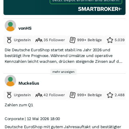
vonHS
Urgestein
35 Follower
999+ Beiträge
5.039 e
Die Deutsche EuroShop startet stabil ins Jahr 2026 und
bestätigt ihre Prognose. Während Umsätze und operative
Kennzahlen leicht wachsen, drücken steigende Zinsen auf das
Ergebnis. Der Shoppingcenter-Investor hält dennoch an seinen
mehr anzeigen
strategischen Zielen fest.
Muckelius
https://retail-news.de/deutsche-euroshop-q1-2026-prognose-
bestaetigt/
Urgestein
42 Follower
999+ Beiträge
2.488 e
Zahlen zum Q1
Corporate | 12 Mai 2026 18:00
Deutsche EuroShop mit gutem Jahresauftakt und bestätigter