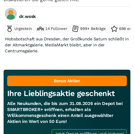
dr.wssk
Urgestein
14 Follower
999+ Beiträge
698 erh
Hiobsbotschaft aus Dresden, der Großkunde Saturn schließt in
der Altmarktgalerie. MediaMarkt bleibt, aber in der
Centrumsgalerie.
Bonus Aktion
Ihre Lieblingsaktie geschenkt
Alle Neukunden, die bis zum 31.08.2026 ein Depot bei
SMARTBROKER+ eröffnen, erhalten als
Willkommensgeschenk einen Anteil ausgewählter
Aktien im Wert von 50 Euro!
Jetzt Depot eröffnen und sichern!