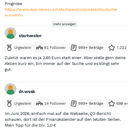
Prognose
https://www.eqs-news.com/de/news/corporate/deutsche-
euroshop…
mehr anzeigen
startvestor
Urgestein
61 Follower
999+ Beiträge
7.222 e
Zuletzt waren es ja 2,65 Euro statt einer. Aber stelle gern deine
Aktien kurz ein, bin immer auf der Suche und es klingt sehr
gut.
dr.wssk
Urgestein
14 Follower
999+ Beiträge
698 erh
Im Juni 2026, einfach mal auf die Webseite, Q3-Bericht
schauen, dort ist der Finanzkalender auf den letzten Seiten.
Mein Tipp für die Div. 1,0 €