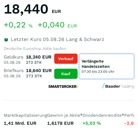
18,440
EUR
+0,22
+0,040
%
EUR
Letzter Kurs
05.08.26
Lang & Schwarz
Deutsche Euroshop Aktie kaufen
Geldkurs
18,240
EUR
Verkauf
Verlängerte
05.08.26
273
STK
Handelszeiten
Briefkurs
18,640
EUR
07:30 bis 23:00 Uhr
Kauf
05.08.26
273
STK
Marktkapitalisierung
Gewinn je Aktie
*
Dividendenrendite
*
Perfo
1,41 Mrd.
EUR
1,6178
EUR
+5,03
%
-2,65