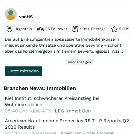
vonHS
Urgestein
35 Follower
999+ Beiträge
5.039 e
Der auf Einkaufszentren spezialisierte Immobilienkonzern
meldet sinkende Umsätze und operative Gewinne – schönt
aber das Konzernergebnis mit einem Bewertungsplus. Was
hinter den Zahlen steckt und warum die Anleger genau
mehr anzeigen
hinschauen sollten, laut INVESTMENT WEEK:
Jetzt mitreden
https://www.investmentweek.com/weniger-miete-mehr-
bewertung-deutsche-euroshop-auf-wackligem-fundament/
Branchen News: Immobilien
Kiel Institut: schwächerer Preisanstieg bei
Wohnimmobilien
05:40 Uhr · dpa-AFX ·
LEG Immobilien
American Hotel Income Properties REIT LP Reports Q2
2026 Results
02:51 Uhr · Accesswire ·
American Hotel Income