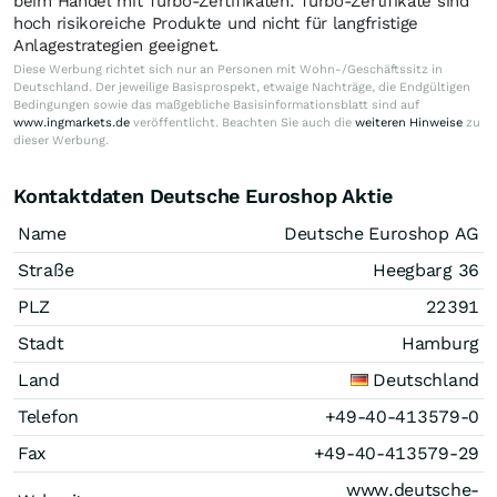
beim Handel mit Turbo-Zertifikaten. Turbo-Zertifikate sind
hoch risikoreiche Produkte und nicht für langfristige
Anlagestrategien geeignet.
Diese Werbung richtet sich nur an Personen mit Wohn-/Geschäftssitz in
Deutschland. Der jeweilige Basisprospekt, etwaige Nachträge, die Endgültigen
Bedingungen sowie das maßgebliche Basisinformationsblatt sind auf
www.ingmarkets.de
veröffentlicht. Beachten Sie auch die
weiteren Hinweise
zu
dieser Werbung.
Kontaktdaten Deutsche Euroshop Aktie
Name
Deutsche Euroshop AG
Straße
Heegbarg 36
PLZ
22391
Stadt
Hamburg
Land
Deutschland
Telefon
+49-40-413579-0
Fax
+49-40-413579-29
www.deutsche-