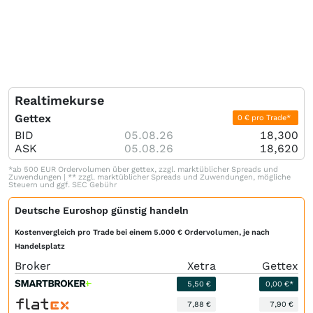
Realtimekurse
Gettex
0 € pro Trade*
BID
05.08.26
18,300
ASK
05.08.26
18,620
*ab 500 EUR Ordervolumen über gettex, zzgl. marktüblicher Spreads und
Zuwendungen | ** zzgl. marktüblicher Spreads und Zuwendungen, mögliche
Steuern und ggf. SEC Gebühr
Deutsche Euroshop günstig handeln
Kostenvergleich pro Trade bei einem 5.000 € Ordervolumen, je nach
Handelsplatz
Broker
Xetra
Gettex
5,50 €
0,00 €*
7,88 €
7,90 €