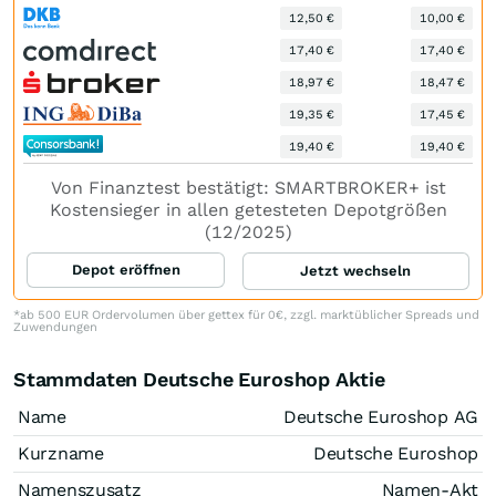
12,50 €
10,00 €
17,40 €
17,40 €
18,97 €
18,47 €
19,35 €
17,45 €
19,40 €
19,40 €
Von Finanztest bestätigt: SMARTBROKER+ ist
Kostensieger in allen getesteten Depotgrößen
(12/2025)
Depot eröffnen
Jetzt wechseln
*ab 500 EUR Ordervolumen über gettex für 0€, zzgl. marktüblicher Spreads und
Zuwendungen
Stammdaten Deutsche Euroshop Aktie
Name
Deutsche Euroshop AG
Kurzname
Deutsche Euroshop
Namenszusatz
Namen-Akt