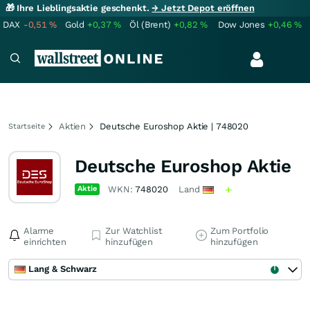
🎁 Ihre Lieblingsaktie geschenkt.
→ Jetzt Depot eröffnen
DAX
-0,51
%
Gold
+0,37
%
Öl (Brent)
+0,82
%
Dow Jones
+0,46
%
Aktien
Deutsche Euroshop Aktie | 748020
Startseite
Deutsche Euroshop Aktie
Aktie
WKN:
748020
Land
Alarme
Zur Watchlist
Zum Portfolio
einrichten
hinzufügen
hinzufügen
Lang & Schwarz