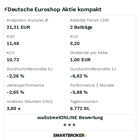
⚡Deutsche Euroshop Aktie kompakt
Analysten-Kursziel Ø
Aktivität Forum (3M)
21,31
EUR
2 Beiträge
KGV
KUV
11,48
5,20
KCV
Dividende pro Aktie
10,73
1,00
EUR
Durchschnittsrendite 5J
Durchschnittsrendite 3J
-2,26
%
-6,62
%
Jahresperformance
Performance 3 Monate
-2,65
%
-5,88
%
relatives Volumen (rVol)
Tagesvolumen
3,00
x
6.772 St.
wallstreetONLINE Bewertung
⭐
⭐
⭐