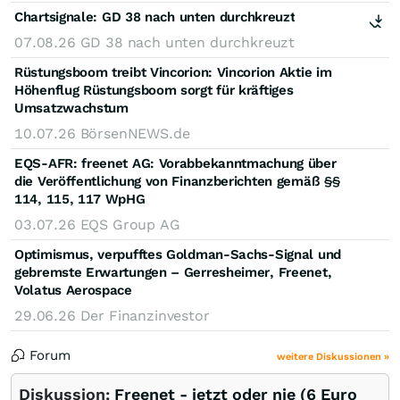
Chartsignale:
GD 38 nach unten durchkreuzt
07.08.26
GD 38 nach unten durchkreuzt
Rüstungsboom treibt Vincorion: Vincorion Aktie im
Höhenflug Rüstungsboom sorgt für kräftiges
Umsatzwachstum
10.07.26
BörsenNEWS.de
EQS-AFR: freenet AG: Vorabbekanntmachung über
die Veröffentlichung von Finanzberichten gemäß §§
114, 115, 117 WpHG
03.07.26
EQS Group AG
Optimismus, verpufftes Goldman-Sachs-Signal und
gebremste Erwartungen – Gerresheimer, Freenet,
Volatus Aerospace
29.06.26
Der Finanzinvestor
Forum
weitere Diskussionen »
Diskussion:
Freenet - jetzt oder nie (6 Euro