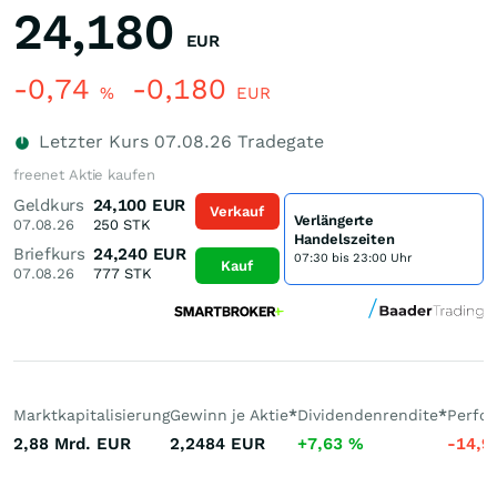
24,180
EUR
-0,74
-0,180
%
EUR
Letzter Kurs
07.08.26
Tradegate
freenet Aktie kaufen
Geldkurs
24,100
EUR
Verkauf
Verlängerte
07.08.26
250
STK
Handelszeiten
Briefkurs
24,240
EUR
07:30 bis 23:00 Uhr
Kauf
07.08.26
777
STK
Marktkapitalisierung
Gewinn je Aktie
*
Dividendenrendite
*
Perfo
2,88 Mrd.
EUR
2,2484
EUR
+7,63
%
-14,9