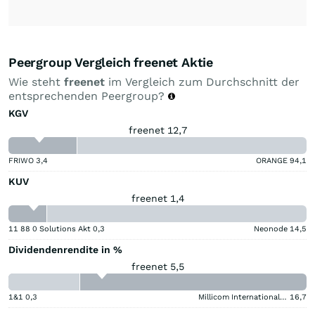
Peergroup Vergleich freenet Aktie
Wie steht
freenet
im Vergleich zum Durchschnitt der
entsprechenden Peergroup?
KGV
freenet 12,7
FRIWO
3,4
ORANGE
94,1
KUV
freenet 1,4
11 88 0 Solutions Akt
0,3
Neonode
14,5
Dividendenrendite in %
freenet 5,5
1&1
0,3
Millicom International Cellular
16,7