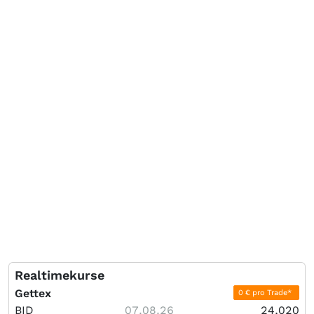
Realtimekurse
Gettex
0 € pro Trade*
BID
07.08.26
24,020