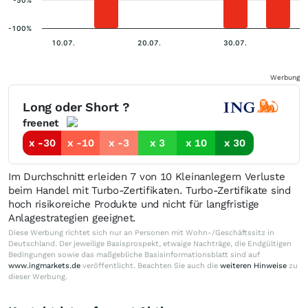
-100%
10.07.
20.07.
30.07.
Werbung
Long oder Short ?
freenet
x -30
x -10
x -3
x 3
x 10
x 30
Im Durchschnitt erleiden 7 von 10 Kleinanlegern Verluste
beim Handel mit Turbo-Zertifikaten. Turbo-Zertifikate sind
hoch risikoreiche Produkte und nicht für langfristige
Anlagestrategien geeignet.
Diese Werbung richtet sich nur an Personen mit Wohn-/Geschäftssitz in
Deutschland. Der jeweilige Basisprospekt, etwaige Nachträge, die Endgültigen
Bedingungen sowie das maßgebliche Basisinformationsblatt sind auf
www.ingmarkets.de
veröffentlicht. Beachten Sie auch die
weiteren Hinweise
zu
dieser Werbung.