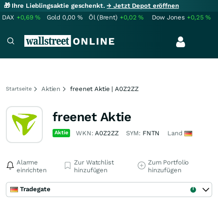
🎁 Ihre Lieblingsaktie geschenkt.
→ Jetzt Depot eröffnen
DAX
+0,69
%
Gold
0,00
%
Öl (Brent)
+0,02
%
Dow Jones
+0,25
%
Aktien
freenet Aktie | A0Z2ZZ
Startseite
freenet Aktie
Aktie
WKN:
A0Z2ZZ
SYM:
FNTN
Land
Alarme
Zur Watchlist
Zum Portfolio
einrichten
hinzufügen
hinzufügen
Tradegate