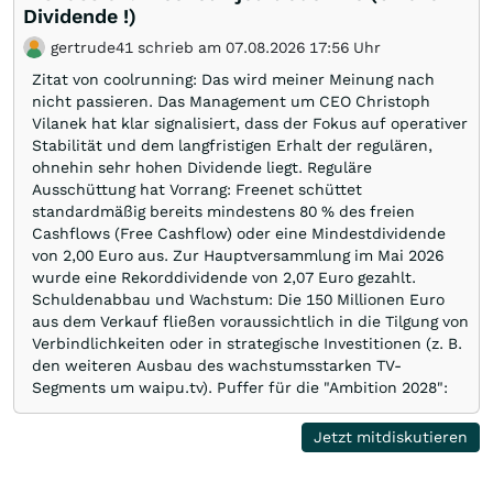
Dividende !)
gertrude41 schrieb am 07.08.2026 17:56 Uhr
Zitat von coolrunning: Das wird meiner Meinung nach
nicht passieren. Das Management um CEO Christoph
Vilanek hat klar signalisiert, dass der Fokus auf operativer
Stabilität und dem langfristigen Erhalt der regulären,
ohnehin sehr hohen Dividende liegt. Reguläre
Ausschüttung hat Vorrang: Freenet schüttet
standardmäßig bereits mindestens 80 % des freien
Cashflows (Free Cashflow) oder eine Mindestdividende
von 2,00 Euro aus. Zur Hauptversammlung im Mai 2026
wurde eine Rekorddividende von 2,07 Euro gezahlt.
Schuldenabbau und Wachstum: Die 150 Millionen Euro
aus dem Verkauf fließen voraussichtlich in die Tilgung von
Verbindlichkeiten oder in strategische Investitionen (z. B.
den weiteren Ausbau des wachstumsstarken TV-
Segments um waipu.tv). Puffer für die "Ambition 2028":
Für das Jahr 2026 wird mit einem leicht niedrigeren
regulären Free Cashflow gerechnet (270 bis 300 Millionen
Jetzt mitdiskutieren
Euro gegenüber ca. 301 Millionen Euro im Vorjahr). Die
Ceconomy-Liquidität dient als Puffer, um das