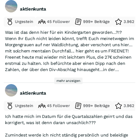
ihnen verdrängt zu werden.
unabhängig davon, auf welcher technologischen Basis die
Entwicklungen zu erwarten. Der deutsche Mobilfunkmarkt ist
aktienkunta
jeweiligen Angebote beruhen.
stark reguliert und stellt eine kritische Infrastruktur dar, an
Zusammenfassend sehen wir daher derzeit keine
deren Stabilität ein hohes staatliches Interesse besteht.
Beeinträchtigung unseres Geschäftsmodells oder unserer
Urgestein
45 Follower
999+ Beiträge
3.962 e
Entsprechend erfolgen Veränderungen in diesem Marktumfeld
Ausschüttungsfähigkeit durch die diskutierten Themen.
in der Regel evolutionär und unter klaren regulatorischen
Was ist das denn hier für ein Kindergarten geworden...?!?
Für weitere Fragen stehen wir Ihnen jederzeit gerne zur
Rahmenbedingungen.
Wenn Ihr Euch nicht leiden könnt, trefft Euch meinetwegen im
Verfügung.
Morgengrauen auf ner Waldlichtung, aber verschont uns hier
Mit freundlichen Grüßen
mit solchem mentalen Durchfall... hier geht es um FREENET!
Freenet heute mal wieder mit leichtem Plus, die 27€ scheinen
Investor Relations
erstmal zu halten. Ich befürchte aber einen Dipp nach den
freenet AG
Zahlen, der über den Div-Abschlag hinausgeht...in der
Hoffnung mich zu irren wünsche ich allen hier viel Erfolg und
mehr anzeigen
hoffe etwas mehr Niveau im Faden, frei von themenfremdem
In einem Nachtrag teilt man mir mit, dass für 2028 eine
Müll und respektlosem Umgang.
Dividende von 2.30 E geplant wird.
aktienkunta
gruss parade
Urgestein
45 Follower
999+ Beiträge
3.962 e
Ich hatte mich im Datum für die Quartalszahlen geirrt und das
korrigiert, was ist denn daran unsachlich???
Zumindest werde ich nicht ständig persönlich und beleidige