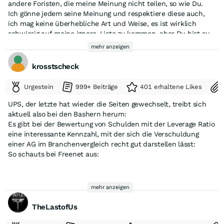
andere Foristen, die meine Meinung nicht teilen, so wie Du.
Ich gönne jedem seine Meinung und respektiere diese auch,
ich mag keine überhebliche Art und Weise, es ist wirklich
schwierig auf meine ignore-Liste zu kommen, aber Du bist auf
gutem Weg.
mehr anzeigen
Da wären wir jetzt also unter 27€.... ich warte aber noch bissi
ab mit nachkaufen....🤔
krosstscheck
Urgestein
999+ Beiträge
401 erhaltene Likes
UPS, der letzte hat wieder die Seiten gewechselt, treibt sich
aktuell also bei den Bashern herum:
Es gibt bei der Bewertung von Schulden mit der Leverage Ratio
eine interessante Kennzahl, mit der sich die Verschuldung
einer AG im Branchenvergleich recht gut darstellen lässt:
So schauts bei Freenet aus:
📊 freenet: aktuelle Verschuldung (Kennzahlen)
mehr anzeigen
Typische Maßzahl in der Branche ist:
TheLastofUs
Net Debt / EBITDA (Leverage Ratio)