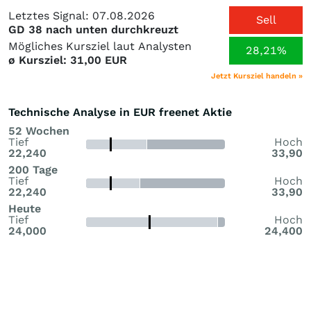
Dividenden-Niveau von >2,00 Euro trotz temporärer
Letztes Signal: 07.08.2026
Investitionsphasen stabil zu halten, statt sie als
Sell
GD 38 nach unten durchkreuzt
Einmaleffekt sofort auszuschütten. D …
Mögliches Kursziel laut Analysten
28,21%
ø Kursziel: 31,00 EUR
Jetzt Kursziel handeln »
Technische Analyse in EUR freenet Aktie
52 Wochen
Tief
Hoch
22,240
33,90
200 Tage
Tief
Hoch
22,240
33,90
Heute
Tief
Hoch
24,000
24,400