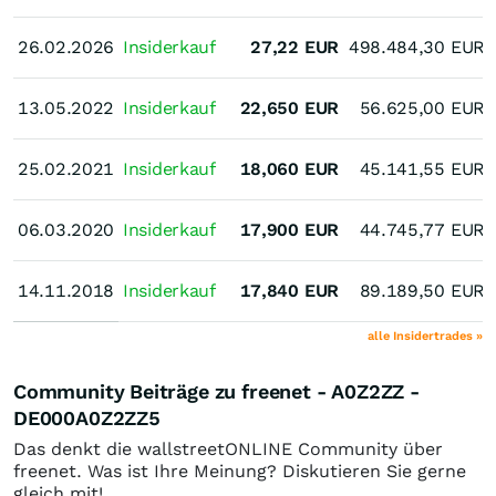
26.02.2026
26.02.2026
Insiderkauf
27,22
EUR
498.484,30
EUR
13.05.2022
13.05.2022
Insiderkauf
22,650
EUR
56.625,00
EUR
25.02.2021
25.02.2021
Insiderkauf
18,060
EUR
45.141,55
EUR
06.03.2020
06.03.2020
Insiderkauf
17,900
EUR
44.745,77
EUR
14.11.2018
14.11.2018
Insiderkauf
17,840
EUR
89.189,50
EUR
alle Insidertrades »
Community Beiträge zu freenet - A0Z2ZZ -
DE000A0Z2ZZ5
Das denkt die wallstreetONLINE Community über
freenet. Was ist Ihre Meinung? Diskutieren Sie gerne
gleich mit!