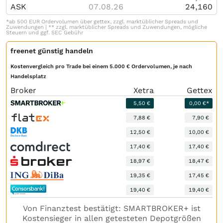
ASK
07.08.26
24,160
*ab 500 EUR Ordervolumen über gettex, zzgl. marktüblicher Spreads und
Zuwendungen | ** zzgl. marktüblicher Spreads und Zuwendungen, mögliche
Steuern und ggf. SEC Gebühr
freenet günstig handeln
Kostenvergleich pro Trade bei einem 5.000 € Ordervolumen, je nach
Handelsplatz
Broker
Xetra
Gettex
5,50 €
0,00 €*
7,88 €
7,90 €
12,50 €
10,00 €
17,40 €
17,40 €
18,97 €
18,47 €
19,35 €
17,45 €
19,40 €
19,40 €
Von Finanztest bestätigt: SMARTBROKER+ ist
Kostensieger in allen getesteten Depotgrößen