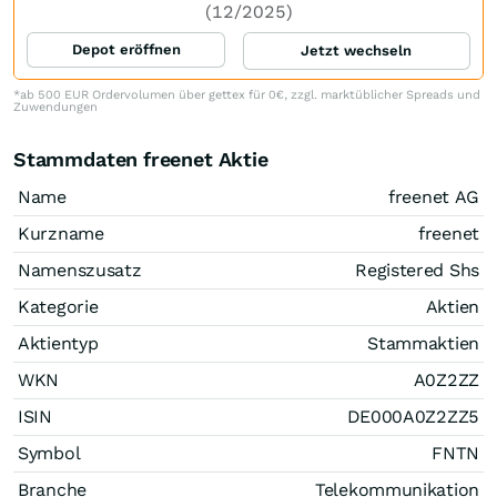
(12/2025)
Depot eröffnen
Jetzt wechseln
*ab 500 EUR Ordervolumen über gettex für 0€, zzgl. marktüblicher Spreads und
Zuwendungen
Stammdaten freenet Aktie
Name
freenet AG
Kurzname
freenet
Namenszusatz
Registered Shs
Kategorie
Aktien
Aktientyp
Stammaktien
WKN
A0Z2ZZ
ISIN
DE000A0Z2ZZ5
Symbol
FNTN
Branche
Telekommunikation