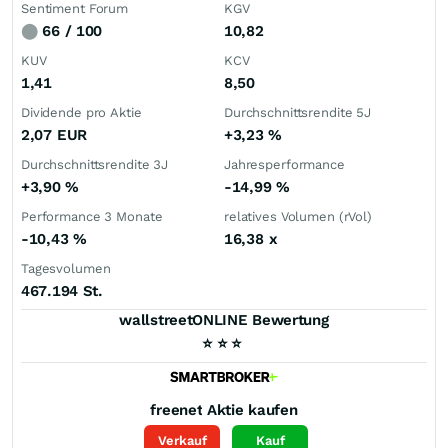
Sentiment Forum
KGV
⬤
66 / 100
10,82
KUV
KCV
1,41
8,50
Dividende pro Aktie
Durchschnittsrendite 5J
2,07
EUR
+3,23
%
Durchschnittsrendite 3J
Jahresperformance
+3,90
%
-14,99
%
Performance 3 Monate
relatives Volumen (rVol)
-10,43
%
16,38
x
Tagesvolumen
467.194 St.
wallstreetONLINE Bewertung
⭐
⭐
⭐
freenet
Aktie kaufen
Verkauf
Kauf