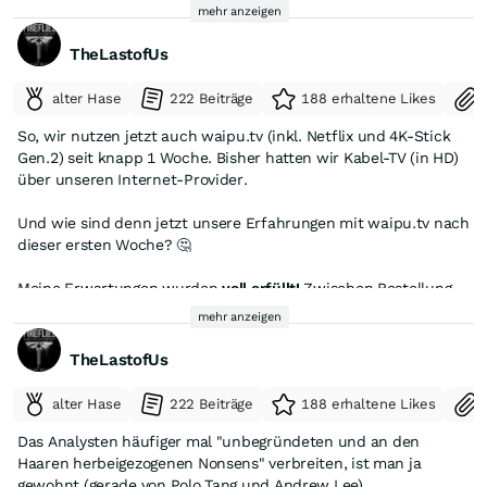
mehr anzeigen
TheLastofUs
alter Hase
222 Beiträge
188 erhaltene Likes
So, wir nutzen jetzt auch waipu.tv (inkl. Netflix und 4K-Stick
Gen.2) seit knapp 1 Woche. Bisher hatten wir Kabel-TV (in HD)
über unseren Internet-Provider.
Und wie sind denn jetzt unsere Erfahrungen mit waipu.tv nach
dieser ersten Woche? 🤔
Meine Erwartungen wurden
voll erfüllt!
Zwischen Bestellung
und Ankunft des Sticks lagen keine 2 Tage, wobei freenet hier
mehr anzeigen
den Versand selbst durchführt.
Die Installation des 4K-Sticks (inkl. Fernbedienung) und die
TheLastofUs
Aktivierung der Abos hat keine 15 Minuten gedauert und
wurde Schritt für Schritt genau erklärt.
alter Hase
222 Beiträge
188 erhaltene Likes
IPTV ist sooo viel besser als Kabel-TV! Alles lässt sich über das
Das Analysten häufiger mal "unbegründeten und an den
Main-Menü von waipu ansteuern, die Fernbedienung kann
Haaren herbeigezogenen Nonsens" verbreiten, ist man ja
auch den kompletten Fernseher steuern, womit sie gleich
gewohnt (gerade von Polo Tang und Andrew Lee)