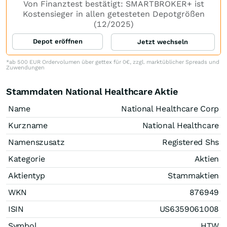
Von Finanztest bestätigt: SMARTBROKER+ ist
Kostensieger in allen getesteten Depotgrößen
(12/2025)
Depot eröffnen
Jetzt wechseln
*ab 500 EUR Ordervolumen über gettex für 0€, zzgl. marktüblicher Spreads und
Zuwendungen
Stammdaten National Healthcare Aktie
Name
National Healthcare Corp
Kurzname
National Healthcare
Namenszusatz
Registered Shs
Kategorie
Aktien
Aktientyp
Stammaktien
WKN
876949
ISIN
US6359061008
Symbol
HTW