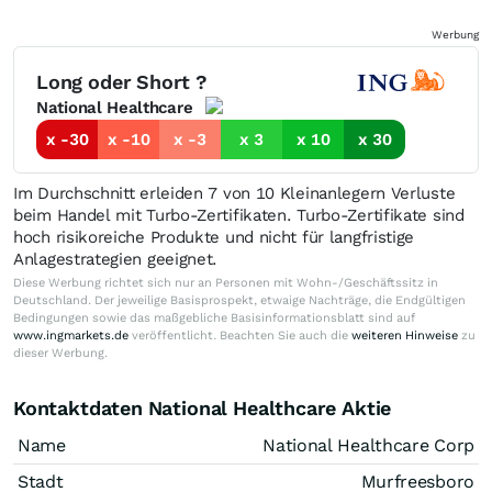
Werbung
Long oder Short ?
National Healthcare
x -30
x -10
x -3
x 3
x 10
x 30
Im Durchschnitt erleiden 7 von 10 Kleinanlegern Verluste
beim Handel mit Turbo-Zertifikaten. Turbo-Zertifikate sind
hoch risikoreiche Produkte und nicht für langfristige
Anlagestrategien geeignet.
Diese Werbung richtet sich nur an Personen mit Wohn-/Geschäftssitz in
Deutschland. Der jeweilige Basisprospekt, etwaige Nachträge, die Endgültigen
Bedingungen sowie das maßgebliche Basisinformationsblatt sind auf
www.ingmarkets.de
veröffentlicht. Beachten Sie auch die
weiteren Hinweise
zu
dieser Werbung.
Kontaktdaten National Healthcare Aktie
Name
National Healthcare Corp
Stadt
Murfreesboro