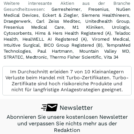
Weitere interesante Aktien aus der Branche
Gesundheitswesen:
Gerresheimer
,
Fresenius
,
NuGen
Medical Devices
,
Eckert & Ziegler
,
Siemens Healthineers
,
Draegerwerk
,
Carl Zeiss Meditec
,
Unitedhealth Group
,
Fresenius Medical Care
,
M1 Kliniken
,
Urologix
,
Cytosorbents
,
Hims & Hers Health Registered (A)
,
Teladoc
Health
,
HealWELL AI Registered (A)
,
Viromed Medical
,
Intuitive Surgical
,
BICO Group Registered (B)
,
TempraMed
Technologies
,
Paul Hartmann
,
Mountain Valley MD
,
STRATEC
,
Medtronic
,
Thermo Fisher Scientific
,
Vita 34
Im Durchschnitt erleiden 7 von 10 Kleinanlegern
Verluste beim Handel mit Turbo-Zertifikaten. Turbo-
Zertifikate sind hoch risikoreiche Produkte und
nicht für langfristige Anlagestrategien geeignet.
Newsletter
Abonnieren Sie unsere kostenlosen Newsletter
und verpassen Sie nichts mehr aus der
Redaktion