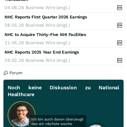
04.06.26
Business Wire (engl.)
NHC Reports First Quarter 2026 Earnings
08.05.26
Business Wire (engl.)
NHC to Acquire Thirty-Five NHI Facilities
21.04.26
Business Wire (engl.)
NHC Reports 2025 Year End Earnings
26.02.26
Business Wire (engl.)
Forum
Noch keine Diskussion zu National
Healthcare