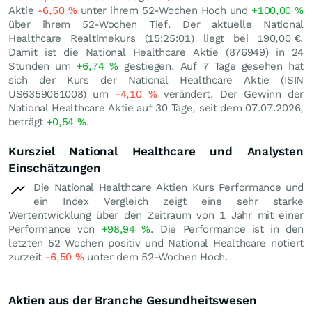
Aktie
-6,50
%
unter ihrem 52-Wochen Hoch und
+100,00
%
über ihrem 52-Wochen Tief. Der aktuelle National
Healthcare Realtimekurs (15:25:01) liegt bei 190,00
€
.
Damit ist die National Healthcare Aktie (876949) in 24
Stunden um
+6,74
%
gestiegen. Auf 7 Tage gesehen hat
sich der Kurs der National Healthcare Aktie (ISIN
US6359061008) um
-4,10
%
verändert. Der Gewinn der
National Healthcare Aktie auf 30 Tage, seit dem 07.07.2026,
beträgt
+0,54
%
.
Kursziel National Healthcare und Analysten
Einschätzungen
Die National Healthcare Aktien Kurs Performance und
ein Index Vergleich zeigt eine sehr starke
Wertentwicklung über den Zeitraum von 1 Jahr mit einer
Performance von
+98,94
%
. Die Performance ist in den
letzten 52 Wochen positiv und National Healthcare notiert
zurzeit
-6,50
%
unter dem 52-Wochen Hoch.
Aktien aus der Branche Gesundheitswesen