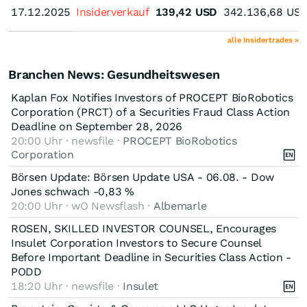
17.12.2025
17.12.2025
Insiderverkauf
139,42
USD
342.136,68
US
alle Insidertrades »
Branchen News: Gesundheitswesen
Kaplan Fox Notifies Investors of PROCEPT BioRobotics
Corporation (PRCT) of a Securities Fraud Class Action
Deadline on September 28, 2026
20:00 Uhr · newsfile ·
PROCEPT BioRobotics
Corporation
Börsen Update: Börsen Update USA - 06.08. - Dow
Jones schwach -0,83 %
20:00 Uhr · wO Newsflash ·
Albemarle
ROSEN, SKILLED INVESTOR COUNSEL, Encourages
Insulet Corporation Investors to Secure Counsel
Before Important Deadline in Securities Class Action -
PODD
18:20 Uhr · newsfile ·
Insulet