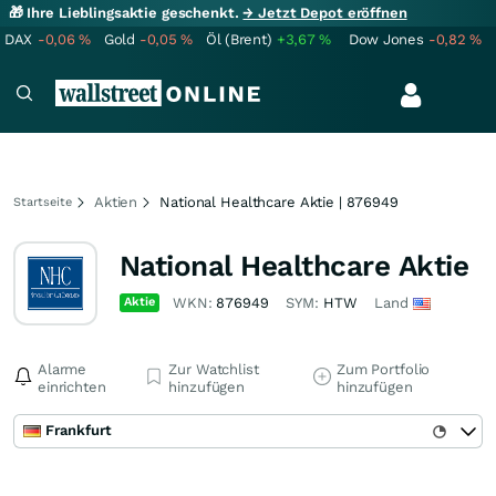
🎁 Ihre Lieblingsaktie geschenkt.
→ Jetzt Depot eröffnen
DAX
-0,06
%
Gold
-0,05
%
Öl (Brent)
+3,67
%
Dow Jones
-0,82
%
Aktien
National Healthcare Aktie | 876949
Startseite
National Healthcare Aktie
Aktie
WKN:
876949
SYM:
HTW
Land
Alarme
Zur Watchlist
Zum Portfolio
einrichten
hinzufügen
hinzufügen
Frankfurt