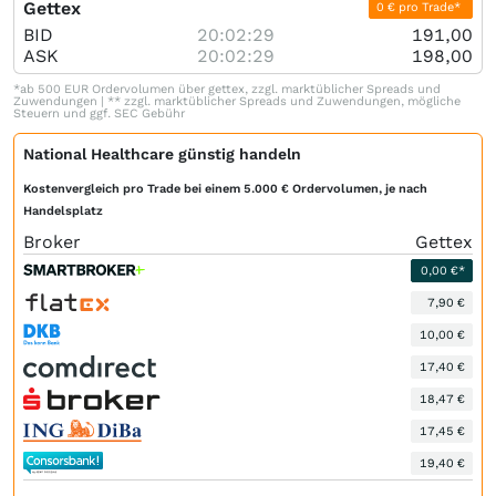
Gettex
0 € pro Trade*
BID
20:02:29
191,00
ASK
20:02:29
198,00
*ab 500 EUR Ordervolumen über gettex, zzgl. marktüblicher Spreads und
Zuwendungen | ** zzgl. marktüblicher Spreads und Zuwendungen, mögliche
Steuern und ggf. SEC Gebühr
National Healthcare günstig handeln
Kostenvergleich pro Trade bei einem 5.000 € Ordervolumen, je nach
Handelsplatz
Broker
Gettex
0,00 €*
7,90 €
10,00 €
17,40 €
18,47 €
17,45 €
19,40 €