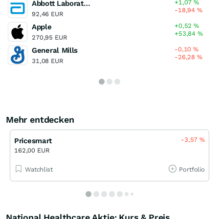
+1,07
%
Abbott Laboratories
-18,94
%
92,46 EUR
+0,52
%
Apple
+53,84
%
270,95 EUR
-0,10
%
General Mills
-26,28
%
31,08 EUR
Mehr entdecken
-3,57
%
Pricesmart
162,00 EUR
Watchlist
Portfolio
National Healthcare Aktie: Kurs & Preis