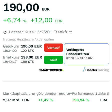
190,00
EUR
+6,74
+12,00
%
EUR
Letzter Kurs
15:25:01
Frankfurt
National Healthcare Aktie kaufen
Geldkurs
190,00
EUR
Verkauf
Verlängerte
19:34:00
100
STK
Handelszeiten
Briefkurs
198,00
EUR
07:30 bis 23:00 Uhr
Kauf
19:40:17
100
STK
Marktkapitalisierung
Dividendenrendite
*
Performance 1 J
Martkt
2,97 Mrd.
EUR
+1,42
%
+98,94
%
FRA