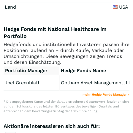
Land
USA
Hedge Fonds mit National Healthcare im
Portfolio
Hedgefonds und institutionelle Investoren passen ihre
Positionen laufend an – durch Käufe, Verkäufe oder
Umschichtungen. Diese Bewegungen zeigen Trends
und deren Einschätzung.
Portfolio Manager
Hedge Fonds Name
Joel Greenblatt
Gotham Asset Management, LL
mehr Hedge Fonds Manager »
* Die angegebenen Kurse und der daraus errechnete Gesamtwert, beziehen sich
auf den Schlusskurs des letzten Börsentages des jeweiligen Quartals und
entsprechen dem Bewertungsstichtag der 13F-Einreichung.
Aktionäre interessieren sich auch für: