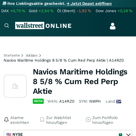
🎁 Ihre Lieblingsaktie geschenkt.
→ Jetzt Depot eröffnen
DAX
+0,70
%
Gold
+2,54
%
Öl (Brent)
-1,92
%
Dow Jones
+0,26
%
Aktien
Startseite
Navios Maritime Holdings 8 5/8 % Cum Red Perp Aktie | A14RZ0
Navios Maritime Holdings
8 5/8 % Cum Red Perp
Aktie
Aktie
WKN:
A14RZ0
SYM:
NMPH
Land
Alarme
Zur Watchlist
Zum Portfolio
einrichten
hinzufügen
hinzufügen
NYSE