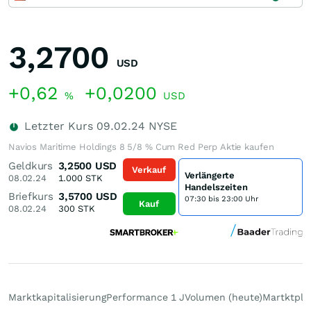
3,2700
USD
+0,62
+0,0200
%
USD
Letzter Kurs
09.02.24
NYSE
Navios Maritime Holdings 8 5/8 % Cum Red Perp Aktie kaufen
Geldkurs
3,2500
USD
Verkauf
Verlängerte
08.02.24
1.000
STK
Handelszeiten
Briefkurs
3,5700
USD
07:30 bis 23:00 Uhr
Kauf
08.02.24
300
STK
Marktkapitalisierung
Performance 1 J
Volumen (heute)
Martktpla