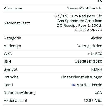
Inc
Kurzname
Navios Maritime Hld
8 5/8 % Cum Red Perp Pfd
Shs Sponsored American
Namenszusatz
DO Receipt Repr 1/100th
8 5/8%CRPP-H
Kategorie
Aktien
Aktientyp
Vorzugsaktien
WKN
A14RZ0
ISIN
US63938Y3080
Symbol
NMPH
Branche
Finanzdienstleistungen
Land
Marshallinseln
Referenzwährung
USD
Aktienanzahl
22,83 Mio.