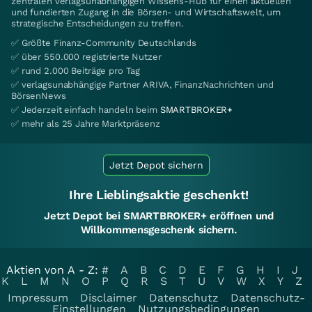
zentralen verlagsunabhängigen Wissens-Hub für einen aktuellen
und fundierten Zugang in die Börsen- und Wirtschaftswelt, um
strategische Entscheidungen zu treffen.
✅ Größte Finanz-Community Deutschlands
✅ über 550.000 registrierte Nutzer
✅ rund 2.000 Beiträge pro Tag
✅ verlagsunabhängige Partner ARIVA, FinanzNachrichten und
BörsenNews
✅ Jederzeit einfach handeln beim
SMARTBROKER+
✅ mehr als 25 Jahre Marktpräsenz
Jetzt Depot sichern
Ihre Lieblingsaktie geschenkt!
Jetzt Depot bei SMARTBROKER+ eröffnen und
Willkommensgeschenk sichern.
Aktien von A - Z:
#
A
B
C
D
E
F
G
H
I
J
K
L
M
N
O
P
Q
R
S
T
U
V
W
X
Y
Z
Impressum
Disclaimer
Datenschutz
Datenschutz-
Einstellungen
Nutzungsbedingungen