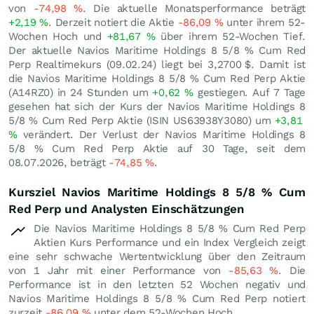
von
-74,98
%
. Die aktuelle Monatsperformance beträgt
+2,19
%
. Derzeit notiert die Aktie
-86,09
%
unter ihrem 52-
Wochen Hoch und
+81,67
%
über ihrem 52-Wochen Tief.
Der aktuelle Navios Maritime Holdings 8 5/8 % Cum Red
Perp Realtimekurs (
09.02.24
) liegt bei 3,2700
$
. Damit ist
die Navios Maritime Holdings 8 5/8 % Cum Red Perp Aktie
(A14RZ0) in 24 Stunden um
+0,62
%
gestiegen. Auf 7 Tage
gesehen hat sich der Kurs der Navios Maritime Holdings 8
5/8 % Cum Red Perp Aktie (ISIN US63938Y3080) um
+3,81
%
verändert. Der Verlust der Navios Maritime Holdings 8
5/8 % Cum Red Perp Aktie auf 30 Tage, seit dem
08.07.2026, beträgt
-74,85
%
.
Kursziel Navios Maritime Holdings 8 5/8 % Cum
Red Perp und Analysten Einschätzungen
Die Navios Maritime Holdings 8 5/8 % Cum Red Perp
Aktien Kurs Performance und ein Index Vergleich zeigt
eine sehr schwache Wertentwicklung über den Zeitraum
von 1 Jahr mit einer Performance von
-85,63
%
. Die
Performance ist in den letzten 52 Wochen negativ und
Navios Maritime Holdings 8 5/8 % Cum Red Perp notiert
zurzeit
-86,09
%
unter dem 52-Wochen Hoch.