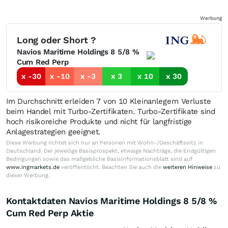
Werbung
Long oder Short ?
Navios Maritime Holdings 8 5/8 %
Cum Red Perp
x -30
x -10
x -3
x 3
x 10
x 30
Im Durchschnitt erleiden 7 von 10 Kleinanlegern Verluste
beim Handel mit Turbo-Zertifikaten. Turbo-Zertifikate sind
hoch risikoreiche Produkte und nicht für langfristige
Anlagestrategien geeignet.
Diese Werbung richtet sich nur an Personen mit Wohn-/Geschäftssitz in
Deutschland. Der jeweilige Basisprospekt, etwaige Nachträge, die Endgültigen
Bedingungen sowie das maßgebliche Basisinformationsblatt sind auf
www.ingmarkets.de
veröffentlicht. Beachten Sie auch die
weiteren Hinweise
zu
dieser Werbung.
Kontaktdaten Navios Maritime Holdings 8 5/8 %
Cum Red Perp Aktie