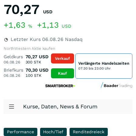
70,27
USD
+1,63
+1,13
%
USD
Letzter Kurs
06.08.26
Nasdaq
NorthWestern Aktie kaufen
Geldkurs
70,27
USD
Verkauf
06.08.26
300
STK
Verlängerte Handelszeiten
07:30 bis 23:00 Uhr
Briefkurs
70,30
USD
Kauf
06.08.26
100
STK
Kurse, Daten, News & Forum
Performance
Hoch/Tief
Renditedreieck