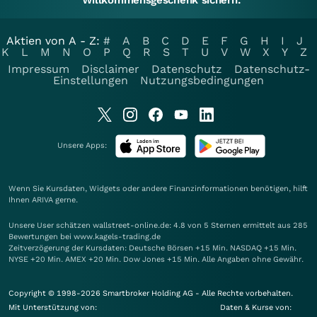
Willkommensgeschenk sichern.
Aktien von A - Z:
#
A
B
C
D
E
F
G
H
I
J
K
L
M
N
O
P
Q
R
S
T
U
V
W
X
Y
Z
Impressum
Disclaimer
Datenschutz
Datenschutz-
Einstellungen
Nutzungsbedingungen
Unsere Apps:
Wenn Sie Kursdaten, Widgets oder andere Finanzinformationen benötigen, hilft
Ihnen
ARIVA
gerne.
Unsere User schätzen wallstreet-online.de: 4.8 von 5 Sternen ermittelt aus 285
Bewertungen bei www.kagels-trading.de
Zeitverzögerung der Kursdaten: Deutsche Börsen +15 Min. NASDAQ +15 Min.
NYSE +20 Min. AMEX +20 Min. Dow Jones +15 Min. Alle Angaben ohne Gewähr.
Copyright © 1998-2026 Smartbroker Holding AG - Alle Rechte vorbehalten.
Mit Unterstützung von:
Daten & Kurse von: