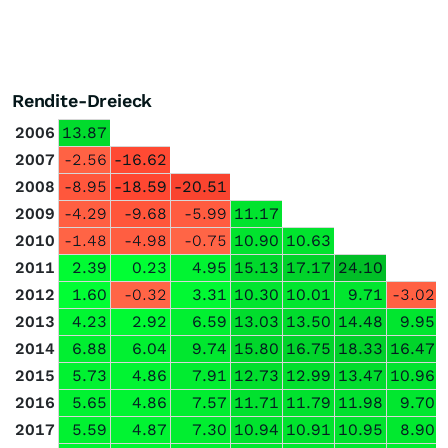
Rendite-Dreieck
2006
13.87
2007
-2.56
-16.62
2008
-8.95
-18.59
-20.51
2009
-4.29
-9.68
-5.99
11.17
2010
-1.48
-4.98
-0.75
10.90
10.63
2011
2.39
0.23
4.95
15.13
17.17
24.10
2012
1.60
-0.32
3.31
10.30
10.01
9.71
-3.02
2013
4.23
2.92
6.59
13.03
13.50
14.48
9.95
2014
6.88
6.04
9.74
15.80
16.75
18.33
16.47
2015
5.73
4.86
7.91
12.73
12.99
13.47
10.96
2016
5.65
4.86
7.57
11.71
11.79
11.98
9.70
2017
5.59
4.87
7.30
10.94
10.91
10.95
8.90