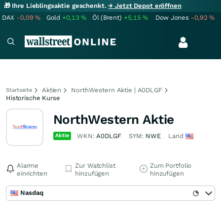
🎁 Ihre Lieblingsaktie geschenkt.
→ Jetzt Depot eröffnen
DAX
-0,09
%
Gold
+0,13
%
Öl (Brent)
+5,15
%
Dow Jones
-0,92
%
Aktien
NorthWestern Aktie | A0DLGF
Startseite
Historische Kurse
NorthWestern Aktie
Aktie
WKN:
A0DLGF
SYM:
NWE
Land
Alarme
Zur Watchlist
Zum Portfolio
einrichten
hinzufügen
hinzufügen
Nasdaq