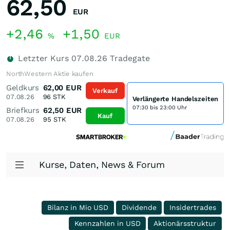
62,50
EUR
+2,46
+1,50
%
EUR
Letzter Kurs
07.08.26
Tradegate
NorthWestern Aktie kaufen
Geldkurs
62,00
EUR
Verkauf
07.08.26
96
STK
Verlängerte Handelszeiten
07:30 bis 23:00 Uhr
Briefkurs
62,50
EUR
Kauf
07.08.26
95
STK
Kurse, Daten, News & Forum
Bilanz in Mio USD
Dividende
Insidertrades
Kennzahlen in USD
Aktionärsstruktur