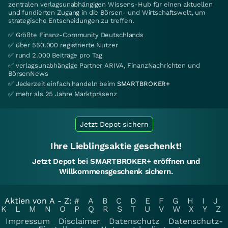
zentralen verlagsunabhängigen Wissens-Hub für einen aktuellen
und fundierten Zugang in die Börsen- und Wirtschaftswelt, um
strategische Entscheidungen zu treffen.
✅ Größte Finanz-Community Deutschlands
✅ über 550.000 registrierte Nutzer
✅ rund 2.000 Beiträge pro Tag
✅ verlagsunabhängige Partner ARIVA, FinanzNachrichten und
BörsenNews
✅ Jederzeit einfach handeln beim
SMARTBROKER+
✅ mehr als 25 Jahre Marktpräsenz
Jetzt Depot sichern
Ihre Lieblingsaktie geschenkt!
Jetzt Depot bei SMARTBROKER+ eröffnen und
Willkommensgeschenk sichern.
Aktien von A - Z:
#
A
B
C
D
E
F
G
H
I
J
K
L
M
N
O
P
Q
R
S
T
U
V
W
X
Y
Z
Impressum
Disclaimer
Datenschutz
Datenschutz-