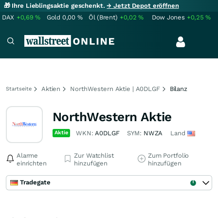
🎁 Ihre Lieblingsaktie geschenkt.
→ Jetzt Depot eröffnen
DAX
+0,69
%
Gold
0,00
%
Öl (Brent)
+0,02
%
Dow Jones
+0,25
%
Aktien
NorthWestern Aktie | A0DLGF
Bilanz
Startseite
NorthWestern Aktie
Aktie
WKN:
A0DLGF
SYM:
NWZA
Land
Alarme
Zur Watchlist
Zum Portfolio
einrichten
hinzufügen
hinzufügen
Tradegate