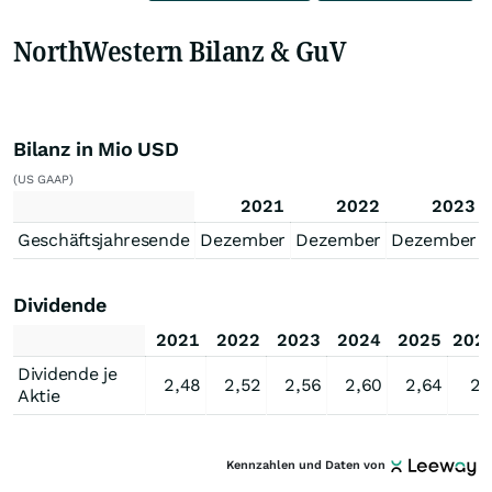
NorthWestern Bilanz & GuV
Bilanz in Mio USD
(US GAAP)
2021
2022
2023
Geschäftsjahresende
Dezember
Dezember
Dezember
Dividende
2021
2022
2023
2024
2025
202
Dividende je
2,48
2,52
2,56
2,60
2,64
2,
Aktie
Kennzahlen und Daten von