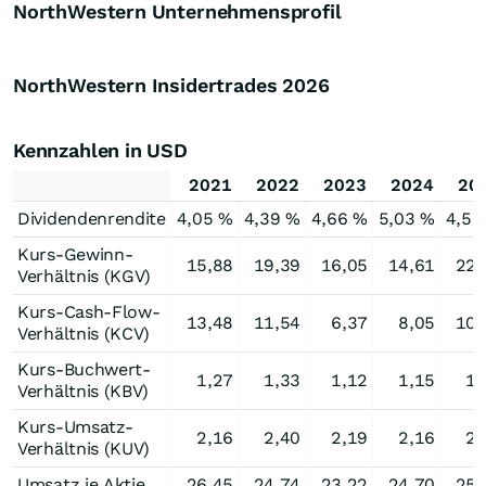
NorthWestern Unternehmensprofil
NorthWestern Insidertrades
2026
Kennzahlen in USD
2021
2022
2023
2024
20
Dividendenrendite
4,05 %
4,39 %
4,66 %
5,03 %
4,56
Kurs-Gewinn-
15,88
19,39
16,05
14,61
22,
Verhältnis (KGV)
Kurs-Cash-Flow-
13,48
11,54
6,37
8,05
10,
Verhältnis (KCV)
Kurs-Buchwert-
1,27
1,33
1,12
1,15
1,
Verhältnis (KBV)
Kurs-Umsatz-
2,16
2,40
2,19
2,16
2,
Verhältnis (KUV)
Umsatz je Aktie
26,45
24,74
23,22
24,70
25,