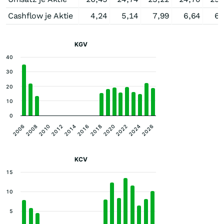
Cashflow je Aktie
4,24
5,14
7,99
6,64
6,
KGV
40
30
20
10
0
2014
2024
2012
2022
2010
2020
2008
2018
2006
2016
2026
KCV
15
10
5