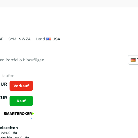
GF
SYM:
NWZA
Land
USA
m Portfolio hinzufügen
 kaufen
EUR
Verkauf
EUR
Kauf
elszeiten
s 23:00 Uhr
:00 bis 19:00 Uhr