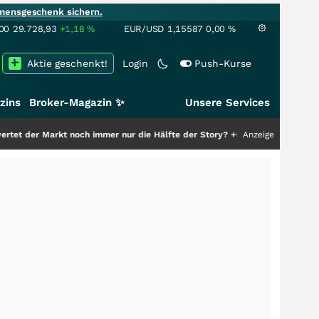
mensgeschenk sichern.
00
29.728,93
+1,18
%
EUR/USD
1,15587
0,00
%
Aktie geschenkt!
Login
Push-Kurse
zins
Broker-Magazin ✨
Unsere Services
rkt noch immer nur die Hälfte der Story?
+++
Anzeige