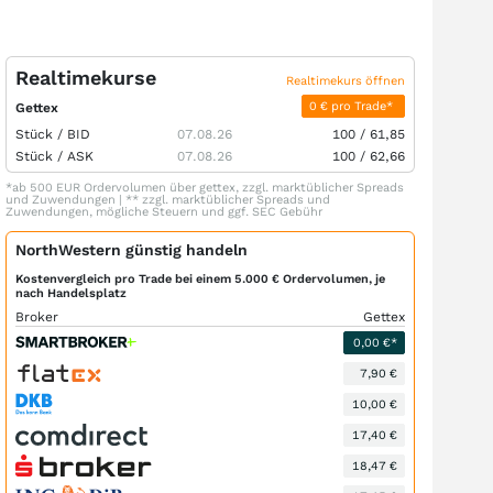
Realtimekurse
Realtimekurs öffnen
0 € pro Trade*
Gettex
Stück /
BID
07.08.26
100
/
61,85
Stück /
ASK
07.08.26
100
/
62,66
*ab 500 EUR Ordervolumen über gettex, zzgl. marktüblicher Spreads
und Zuwendungen | ** zzgl. marktüblicher Spreads und
Zuwendungen, mögliche Steuern und ggf. SEC Gebühr
NorthWestern günstig handeln
Kostenvergleich pro Trade bei einem 5.000 € Ordervolumen, je
nach Handelsplatz
Broker
Gettex
0,00 €*
7,90 €
10,00 €
17,40 €
18,47 €