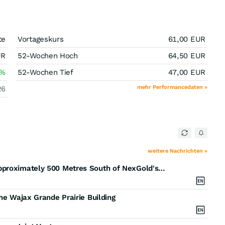
te
Vortageskurs
61,00
EUR
UR
52-Wochen Hoch
64,50
EUR
%
52-Wochen Tief
47,00
EUR
mehr Performancedaten »
26
weitere Nachrichten »
Golden Rapture Mining Acquires Ground Located Approximately 500 Metres South of NexGold's Proposed Goliath Open Pit
he Wajax Grande Prairie Building