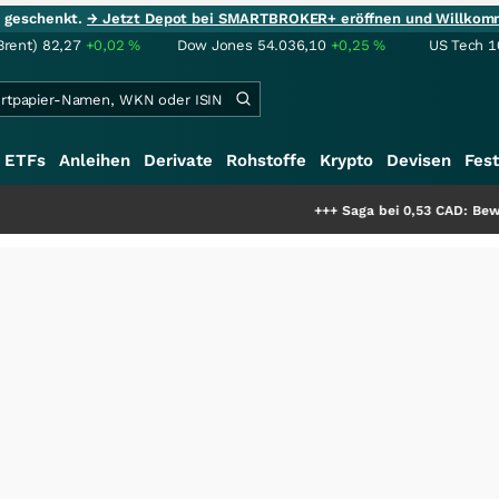
ie geschenkt.
→ Jetzt Depot bei SMARTBROKER+ eröffnen und Willkom
Brent)
82,27
+0,02
%
Dow Jones
54.036,10
+0,25
%
US Tech 1
ETFs
Anleihen
Derivate
Rohstoffe
Krypto
Devisen
Fest
+++
Saga bei 0,53 CAD: Bewertet der Ma