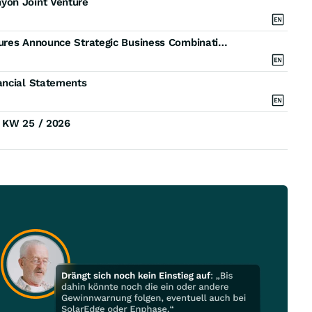
yon Joint Venture
Clean Air Metals and Fiore-Backed Springbok Ventures Announce Strategic Business Combination
ancial Statements
) KW 25 / 2026