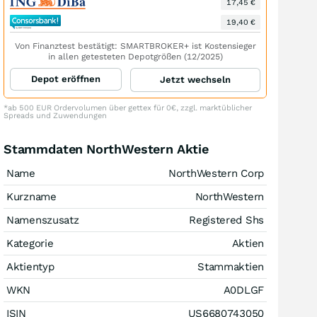
17,45 €
19,40 €
Von Finanztest bestätigt: SMARTBROKER+ ist Kostensieger
in allen getesteten Depotgrößen (12/2025)
Depot eröffnen
Jetzt wechseln
*ab 500 EUR Ordervolumen über gettex für 0€, zzgl. marktüblicher
Spreads und Zuwendungen
Stammdaten NorthWestern Aktie
Name
NorthWestern Corp
Kurzname
NorthWestern
Namenszusatz
Registered Shs
Kategorie
Aktien
Aktientyp
Stammaktien
WKN
A0DLGF
ISIN
US6680743050