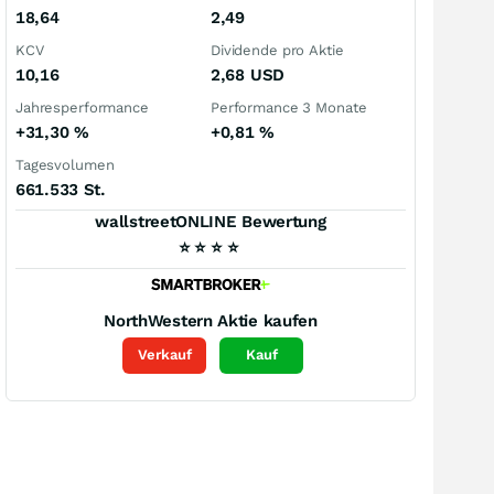
18,64
2,49
KCV
Dividende pro Aktie
10,16
2,68
USD
Jahresperformance
Performance 3 Monate
+31,30
%
+0,81
%
Tagesvolumen
661.533 St.
wallstreetONLINE Bewertung
⭐
⭐
⭐
⭐
NorthWestern
Aktie kaufen
Verkauf
Kauf