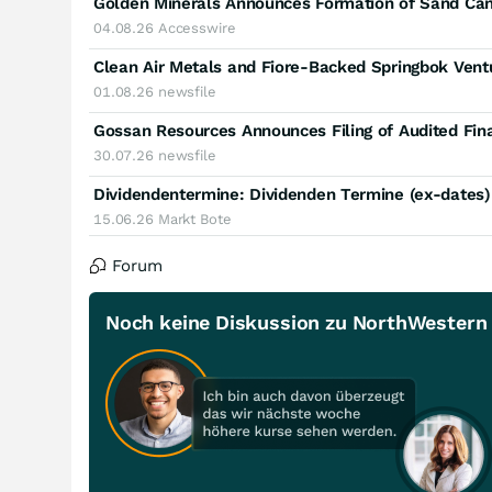
Golden Minerals Announces Formation of Sand Can
04.08.26
Accesswire
01.08.26
newsfile
Gossan Resources Announces Filing of Audited Fin
30.07.26
newsfile
Dividendentermine: Dividenden Termine (ex-dates
15.06.26
Markt Bote
Forum
Noch keine Diskussion zu NorthWestern