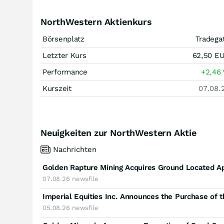
NorthWestern Aktienkurs
Börsenplatz
Tradega
Letzter Kurs
62,50
E
Performance
+2,46
Kurszeit
07.08.
Neuigkeiten zur NorthWestern Aktie
Nachrichten
07.08.26
newsfile
Imperial Equities Inc. Announces the Purchase of t
05.08.26
newsfile