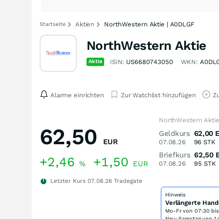
Aktien
NorthWestern Aktie | A0DLGF
Startseite
NorthWestern Aktie
Aktie
ISIN:
US6680743050
WKN:
A0DL
Alarme einrichten
Zur Watchlist hinzufügen
Zu
NorthWestern Aktie
62,50
Geldkurs
62,00
EUR
07.08.26
96
STK
Briefkurs
62,50
+2,46
+1,50
%
EUR
07.08.26
95
STK
Letzter Kurs
07.08.26
Tradegate
Hinweis
Verlängerte Hand
Mo-Fr von
07:30 bi
Neu: Samstag von 14