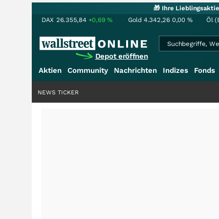
🎁 Ihre Lieblingsakt
DAX
26.355,84
+0,69
%
Gold
4.342,26
0,00
%
Öl (
Depot eröffnen
Aktien
Community
Nachrichten
Indizes
Fonds
NEWS TICKER