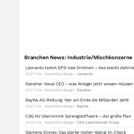
Branchen News: Industrie/Mischkonzerne
Leonardo testet GPS-lose Drohnen – das steckt dahint
10:27 Uhr · Maximilian Berger ·
Leonardo
Danaher: Neue CEO – was Anleger jetzt wissen müssen
10:27 Uhr · Maximilian Berger ·
Danaher
BayWa AG-Rettung: Wer am Ende die Milliarden zahlt
10:27 Uhr · Maximilian Berger ·
BayWa
CSG NV übernimmt Sprengstoffwerk – der große Plan
10:15 Uhr · Maximilian Berger ·
CSG Czechoslovak Group
Siemens Energy: Das starke Indien-Signal im Check