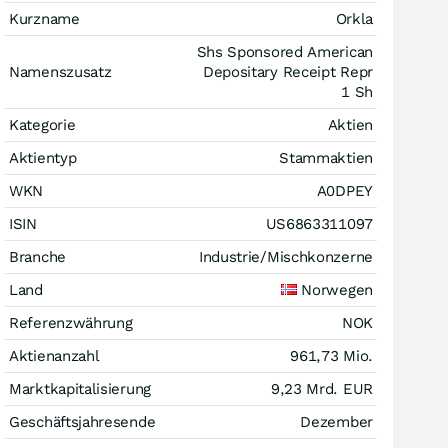
Kurzname
Orkla
Shs Sponsored American
Namenszusatz
Depositary Receipt Repr
1 Sh
Kategorie
Aktien
Aktientyp
Stammaktien
WKN
A0DPEY
ISIN
US6863311097
Branche
Industrie/Mischkonzerne
Land
Norwegen
Referenzwährung
NOK
Aktienanzahl
961,73 Mio.
Marktkapitalisierung
9,23 Mrd.
EUR
Geschäftsjahresende
Dezember