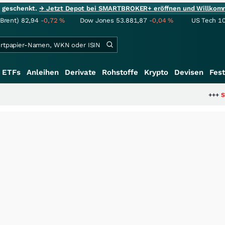
ie geschenkt.
→ Jetzt Depot bei SMARTBROKER+ eröffnen und Willkom
(Brent)
82,94
-0,72
%
Dow Jones
53.881,87
-0,04
%
US Tech 1
ETFs
Anleihen
Derivate
Rohstoffe
Krypto
Devisen
Fest
+++
Schwere Se