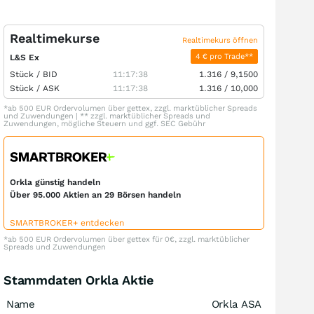
Realtimekurse
Realtimekurs öffnen
4 € pro Trade**
L&S Ex
Stück /
BID
11:17:38
1.316
/
9,1500
Stück /
ASK
11:17:38
1.316
/
10,000
*ab 500 EUR Ordervolumen über gettex, zzgl. marktüblicher Spreads
und Zuwendungen | ** zzgl. marktüblicher Spreads und
Zuwendungen, mögliche Steuern und ggf. SEC Gebühr
Orkla günstig handeln
Über 95.000 Aktien an 29 Börsen handeln
SMARTBROKER+ entdecken
*ab 500 EUR Ordervolumen über gettex für 0€, zzgl. marktüblicher
Spreads und Zuwendungen
Stammdaten Orkla Aktie
Name
Orkla ASA