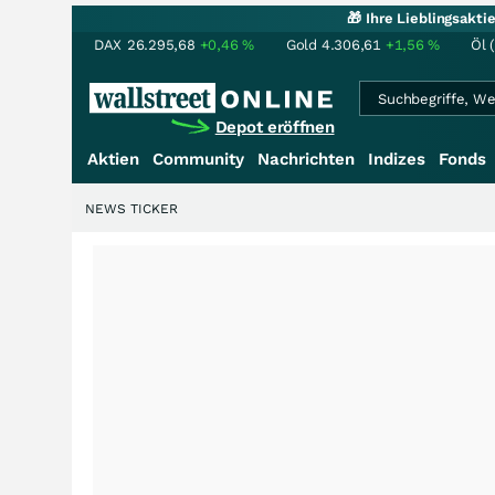
🎁 Ihre Lieblingsakt
DAX
26.295,68
+0,46
%
Gold
4.306,61
+1,56
%
Öl 
Depot eröffnen
Aktien
Community
Nachrichten
Indizes
Fonds
NEWS TICKER