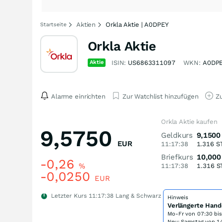
Aktien
Orkla Aktie | A0DPEY
Startseite
Orkla Aktie
Aktie
ISIN:
US6863311097
WKN:
A0DP
Alarme einrichten
Zur Watchlist hinzufügen
Zu
Orkla Aktie kaufen
9,5750
Geldkurs
9,1500
EUR
11:17:38
1.316
S
Briefkurs
10,000
-0,26
%
11:17:38
1.316
S
-0,0250
EUR
Letzter Kurs
11:17:38
Lang & Schwarz
Hinweis
Verlängerte Hand
Mo-Fr von
07:30 bi
Neu: Samstag von 14