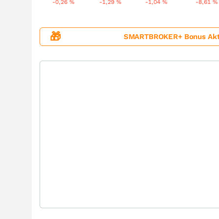
-0,26
%
-1,29
%
-1,04
%
-8,61
%
🎁
SMARTBROKER+ Bonus Aktion