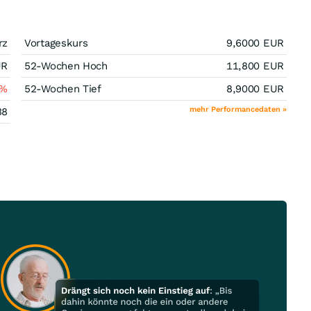
rz
Vortageskurs
9,6000
EUR
UR
52-Wochen Hoch
11,800
EUR
%
52-Wochen Tief
8,9000
EUR
mehr Performancedaten »
38