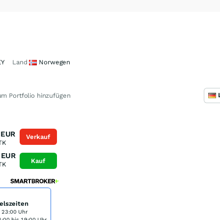
EY
Land
Norwegen
m Portfolio hinzufügen
EUR
Verkauf
TK
EUR
Kauf
TK
elszeiten
s 23:00 Uhr
:00 bis 19:00 Uhr