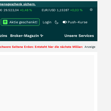
mensgeschenk sichern.
00
29.523,04
+0,48
%
EUR/USD
1,15287
+0,03
%
Aktie geschenkt!
Login
Push-Kurse
zins
Broker-Magazin ✨
Unsere Services
ltene Erden: Entsteht hier die nächste Milliardenstory?
+++
Anzeige