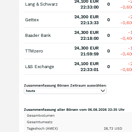
24,100
EUR
-
Lang & Schwarz
0
22:33:00
-0,6
24,200
EUR
-
Gettex
0
22:13:33
-0,6
24,300
EUR
-
Baader Bank
0
22:18:00
-0,4
24,300
EUR
-
TTMzero
0
21:59:59
-0,4
24,100
EUR
-
L&S Exchange
0
22:33:01
-0,6
Zusammenfassung Börsen Zeitraum auswählen:
heute
Zusammenfassung aller Börsen vom 06.08.2026 22:35 Uhr
Gesamtvolumen
Gesamtumsatz
Tageshoch
(AMEX)
28,73
USD