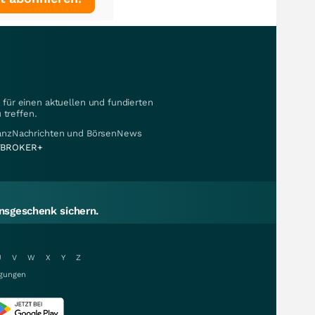
für einen aktuellen und fundierten
 treffen.
nanzNachrichten und BörsenNews
BROKER+
sgeschenk sichern.
U
V
W
X
Y
Z
gungen