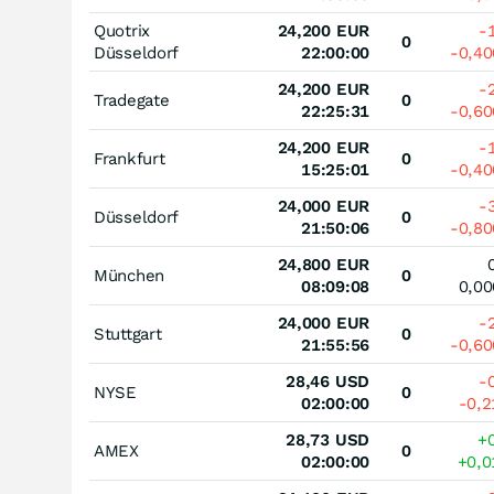
Quotrix
24,200
EUR
-
0
Düsseldorf
22:00:00
-0,4
24,200
EUR
-
Tradegate
0
22:25:31
-0,6
24,200
EUR
-
Frankfurt
0
15:25:01
-0,4
24,000
EUR
-
Düsseldorf
0
21:50:06
-0,8
24,800
EUR
München
0
08:09:08
0,0
24,000
EUR
-
Stuttgart
0
21:55:56
-0,6
28,46
USD
-
NYSE
0
02:00:00
-0,
28,73
USD
+
AMEX
0
02:00:00
+0,