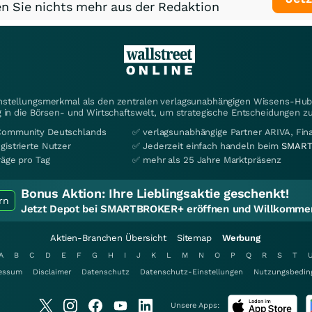
n Sie nichts mehr aus der Redaktion
instellungsmerkmal als den zentralen verlagsunabhängigen Wissens-Hub 
 in die Börsen- und Wirtschaftswelt, um strategische Entscheidungen zu
Community Deutschlands
✅ verlagsunabhängige Partner ARIVA, Fi
gistrierte Nutzer
✅ Jederzeit einfach handeln beim
SMART
räge pro Tag
✅ mehr als 25 Jahre Marktpräsenz
Bonus Aktion:
Ihre Lieblingsaktie geschenkt!
rn
Jetzt Depot bei SMARTBROKER+ eröffnen und Willkommen
Aktien-Branchen Übersicht
Sitemap
Werbung
A
B
C
D
E
F
G
H
I
J
K
L
M
N
O
P
Q
R
S
T
essum
Disclaimer
Datenschutz
Datenschutz-Einstellungen
Nutzungsbedin
Unsere Apps: