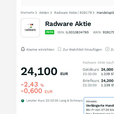
Aktien
Radware Aktie | 928179
Handelspl
Startseite
Radware Aktie
Aktie
ISIN:
IL0010834765
WKN:
92817
Alarme einrichten
Zur Watchlist hinzufügen
Zu
Radware Aktie kauf
24,100
Geldkurs
24,000
EUR
22:33:00
1.239
S
Briefkurs
24,200
-2,43
%
22:33:00
1.239
S
-0,600
EUR
Letzter Kurs
22:33:00
Lang & Schwarz
Hinweis
Verlängerte Hand
Mo-Fr von
07:30 bi
Neu: Samstag von 14