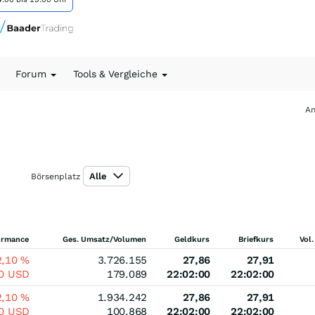
Forum
Tools & Vergleiche
An
Alle
Börsenplatz
ormance
Ges. Umsatz/Volumen
Geldkurs
Briefkurs
Vol.
2,10
%
3.726.155
27,86
27,91
60
USD
179.089
22:02:00
22:02:00
2,10
%
1.934.242
27,86
27,91
60
USD
100.868
22:02:00
22:02:00