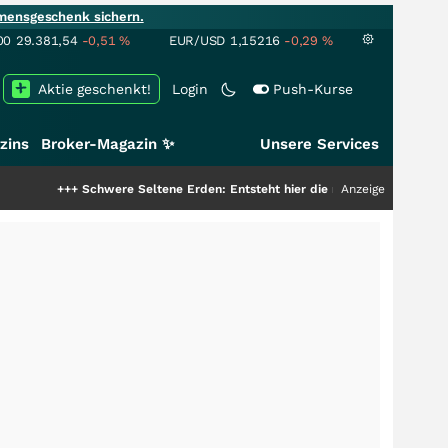
mensgeschenk sichern.
00
29.381,54
-0,51
%
EUR/USD
1,15216
-0,29
%
Aktie geschenkt!
Login
Push-Kurse
zins
Broker-Magazin ✨
Unsere Services
+++
Schwere Seltene Erden: Entsteht hier die nächste Milliardenstory?
Anzeige
+++