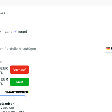
ätze
9
Land
Israel
m Portfolio hinzufügen
en
EUR
Verkauf
TK
EUR
Kauf
TK
elszeiten
s 23:00 Uhr
:00 bis 19:00 Uhr