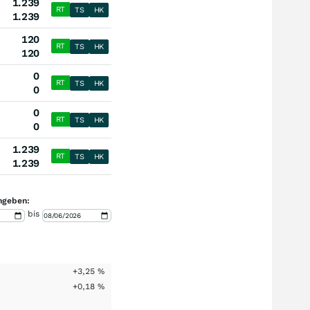
1.239
RT
TS
HK
1.239
120
RT
TS
HK
120
0
RT
TS
HK
0
0
RT
TS
HK
0
1.239
RT
TS
HK
1.239
ngeben:
bis
+3,25
%
+0,18
%