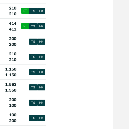
210
RT
TS
HK
210
414
RT
TS
HK
411
200
TS
HK
200
210
TS
HK
210
1.150
TS
HK
1.150
1.563
TS
HK
1.550
200
TS
HK
100
100
TS
HK
200