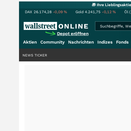
🎁 Ihre Lieblingsakt
DAX
26.174,28
-0,09
%
Gold
4.241,75
-0,12
%
Öl 
Depot eröffnen
Aktien
Community
Nachrichten
Indizes
Fonds
NEWS TICKER