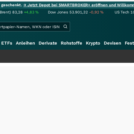
ie geschenkt.
→ Jetzt Depot bei SMARTBROKER+ eröffnen und Willkom
(Brent)
83,28
+4,83
%
Dow Jones
53.901,32
-0,92
%
US Tech 1
ETFs
Anleihen
Derivate
Rohstoffe
Krypto
Devisen
Fest