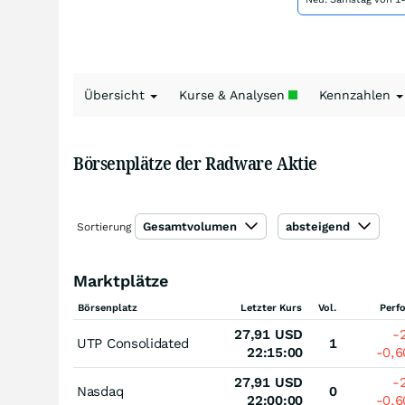
Übersicht
Kurse & Analysen
Kennzahlen
Börsenplätze der Radware Aktie
Gesamtvolumen
absteigend
Sortierung
Marktplätze
Börsenplatz
Letzter Kurs
Vol.
Perf
27,91
USD
-
UTP Consolidated
1
22:15:00
-0,
27,91
USD
-
Nasdaq
0
22:00:00
-0,