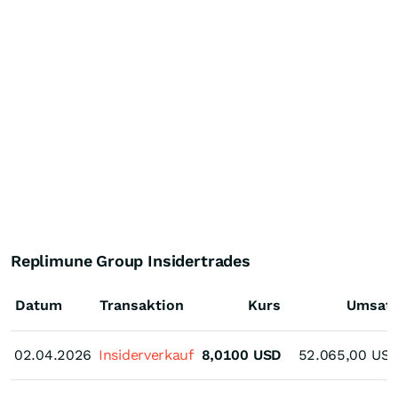
Replimune Group Insidertrades
Datum
Transaktion
Kurs
Umsat
02.04.2026
02.04.2026
Insiderverkauf
8,0100
USD
52.065,00
US