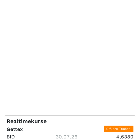
Realtimekurse
Gettex
0 € pro Trade*
BID
30.07.26
4,6380