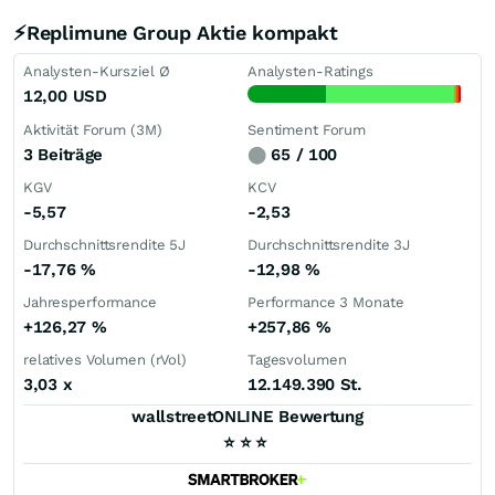
⚡Replimune Group Aktie kompakt
Analysten-Kursziel Ø
Analysten-Ratings
12,00
USD
Aktivität Forum (3M)
Sentiment Forum
3 Beiträge
⬤
65 / 100
KGV
KCV
-5,57
-2,53
Durchschnittsrendite 5J
Durchschnittsrendite 3J
-17,76
%
-12,98
%
Jahresperformance
Performance 3 Monate
+126,27
%
+257,86
%
relatives Volumen (rVol)
Tagesvolumen
3,03
x
12.149.390 St.
wallstreetONLINE Bewertung
⭐
⭐
⭐