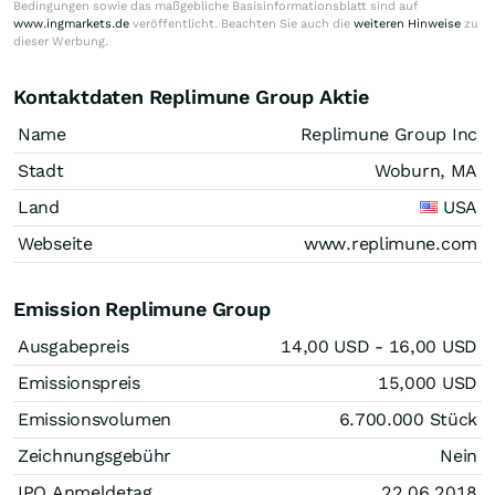
Bedingungen sowie das maßgebliche Basisinformationsblatt sind auf
www.ingmarkets.de
veröffentlicht. Beachten Sie auch die
weiteren Hinweise
zu
dieser Werbung.
Kontaktdaten Replimune Group Aktie
Name
Replimune Group Inc
Stadt
Woburn, MA
Land
USA
Webseite
www.replimune.com
Emission Replimune Group
Ausgabepreis
14,00
USD
- 16,00
USD
Emissionspreis
15,000
USD
Emissionsvolumen
6.700.000
Stück
Zeichnungsgebühr
Nein
IPO Anmeldetag
22.06.2018