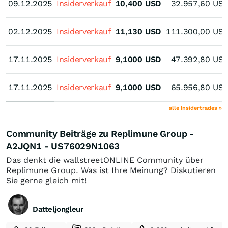
09.12.2025
09.12.2025
Insiderverkauf
10,400
USD
32.957,60
US
02.12.2025
02.12.2025
Insiderverkauf
11,130
USD
111.300,00
US
17.11.2025
17.11.2025
Insiderverkauf
9,1000
USD
47.392,80
US
17.11.2025
17.11.2025
Insiderverkauf
9,1000
USD
65.956,80
US
alle Insidertrades »
Community Beiträge zu Replimune Group -
A2JQN1 - US76029N1063
Das denkt die wallstreetONLINE Community über
Replimune Group. Was ist Ihre Meinung? Diskutieren
Sie gerne gleich mit!
Datteljongleur