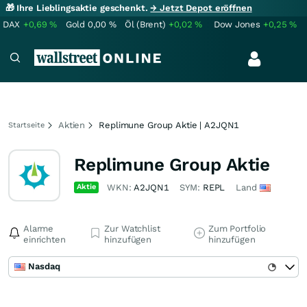
🎁 Ihre Lieblingsaktie geschenkt.
→ Jetzt Depot eröffnen
DAX
+0,69
%
Gold
0,00
%
Öl (Brent)
+0,02
%
Dow Jones
+0,25
%
Aktien
Replimune Group Aktie | A2JQN1
Startseite
Replimune Group Aktie
Aktie
WKN:
A2JQN1
SYM:
REPL
Land
Alarme
Zur Watchlist
Zum Portfolio
einrichten
hinzufügen
hinzufügen
Nasdaq