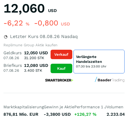
12,060
USD
-6,22
-0,800
%
USD
Letzter Kurs
08.08.26
Nasdaq
Replimune Group Aktie kaufen
Geldkurs
12,050
USD
Verkauf
Verlängerte
07.08.26
31.200
STK
Handelszeiten
Briefkurs
12,080
USD
07:30 bis 23:00 Uhr
Kauf
07.08.26
3.400
STK
Marktkapitalisierung
Gewinn je Aktie
Performance 1 J
Volumen (h
876,81 Mio.
EUR
-3,3800
USD
+126,27
%
2.233.043