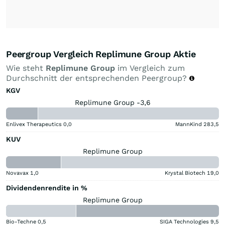
Peergroup Vergleich Replimune Group Aktie
Wie steht
Replimune Group
im Vergleich zum
Durchschnitt der entsprechenden Peergroup?
KGV
Replimune Group -3,6
Enlivex Therapeutics
0,0
MannKind
283,5
KUV
Replimune Group
Novavax
1,0
Krystal Biotech
19,0
Dividendenrendite in %
Replimune Group
Bio-Techne
0,5
SIGA Technologies
9,5