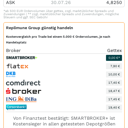
ASK
30.07.26
4,8250
*ab 500 EUR Ordervolumen über gettex, zzgl. marktüblicher Spreads und
Zuwendungen | ** zzgl. marktüblicher Spreads und Zuwendungen, mögliche
Steuern und ggf. SEC Gebühr
Replimune Group günstig handeln
Kostenvergleich pro Trade bei einem 5.000 € Ordervolumen, je nach
Handelsplatz
Broker
Gettex
0,00 €*
7,90 €
10,00 €
17,40 €
18,47 €
17,45 €
19,40 €
Von Finanztest bestätigt: SMARTBROKER+ ist
Kostensieger in allen getesteten Depotgrößen