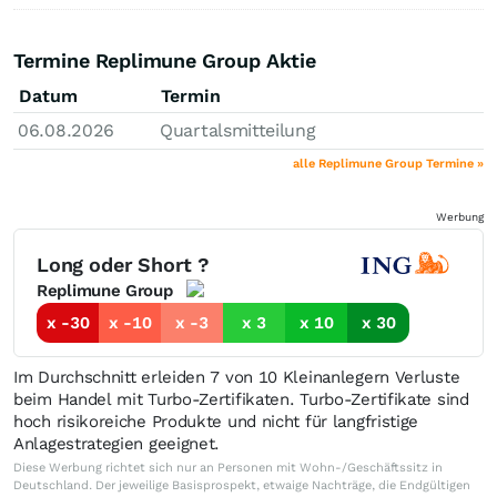
Termine Replimune Group Aktie
Datum
Termin
06.08.2026
Quartalsmitteilung
alle Replimune Group Termine »
Werbung
Long oder Short ?
Replimune Group
x -30
x -10
x -3
x 3
x 10
x 30
Im Durchschnitt erleiden 7 von 10 Kleinanlegern Verluste
beim Handel mit Turbo-Zertifikaten. Turbo-Zertifikate sind
hoch risikoreiche Produkte und nicht für langfristige
Anlagestrategien geeignet.
Diese Werbung richtet sich nur an Personen mit Wohn-/Geschäftssitz in
Deutschland. Der jeweilige Basisprospekt, etwaige Nachträge, die Endgültigen