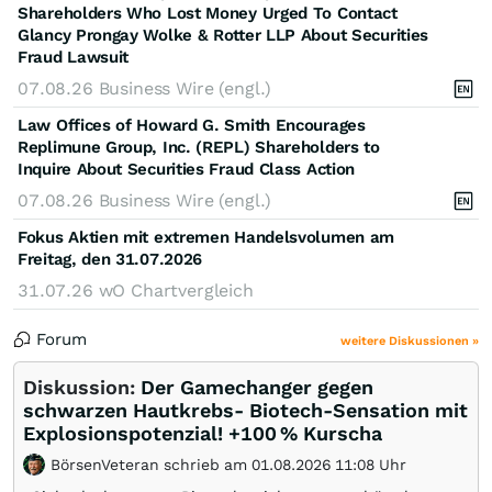
Shareholders Who Lost Money Urged To Contact
Glancy Prongay Wolke & Rotter LLP About Securities
Fraud Lawsuit
07.08.26
Business Wire (engl.)
Law Offices of Howard G. Smith Encourages
Replimune Group, Inc. (REPL) Shareholders to
Inquire About Securities Fraud Class Action
07.08.26
Business Wire (engl.)
Fokus Aktien mit extremen Handelsvolumen am
Freitag, den 31.07.2026
31.07.26
wO Chartvergleich
Forum
weitere Diskussionen »
Diskussion:
Der Gamechanger gegen
schwarzen Hautkrebs- Biotech-Sensation mit
Explosionspotenzial! +100 % Kurscha
BörsenVeteran schrieb am 01.08.2026 11:08 Uhr