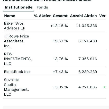
Institutionelle
Fonds
Name
% Aktien Gesamt
Anzahl Aktien
Verä
Baker Bros
+13,15
%
11.045.336
Advisors LP
T. Rowe Price
Associates,
+9,67
%
8.121.433
Inc.
RTW
INVESTMENTS,
+8,76
%
7.356.916
LLC
BlackRock Inc
+7,43
%
6.239.239
Suvretta
Capital
+5,02
%
4.221.836
+1
Management,
LLC