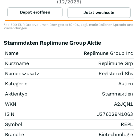
(12/2025)
Depot eröffnen
Jetzt wechseln
*ab 500 EUR Ordervolumen über gettex für 0€, zzgl. marktüblicher Spreads und
Zuwendungen
Stammdaten Replimune Group Aktie
Name
Replimune Group Inc
Kurzname
Replimune Grp
Namenszusatz
Registered Shs
Kategorie
Aktien
Aktientyp
Stammaktien
WKN
A2JQN1
ISIN
US76029N1063
Symbol
REPL
Branche
Biotechnologie