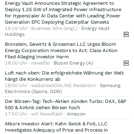
Energy Vault Announces Strategic Agreement to
Deploy 1.25 GW of Integrated Power Infrastructure
for Hyperscaler AI Data Center with Leading Power
Generation EPC Deploying Caterpillar Gensets
18:16 Uhr · Business Wire (engl.) ·
Energy Vault
Holdings
Bronstein, Gewirtz & Grossman LLC Urges Bloom
Energy Corporation Investors to Act: Class Action
Filed Alleging Investor Harm
18:00 Uhr · newsfile ·
Bloom Energy (A)
Luft nach oben: Die erfolgreichste Währung der Welt
hängt die Konkurrenz ab
18:00 Uhr · wallstreetONLINE Redaktion ·
Samsung
Electronics (Spons. GDR)
Der Börsen-Tag: Tech-Aktien zünden Turbo: DAX, S&P
500 & Airbnb ziehen Börsen hoch
17:50 Uhr · wO Newsflash ·
Amazon
Atkore Investor Alert: Kahn Swick & Foti, LLC
Investigates Adequacy of Price and Process in