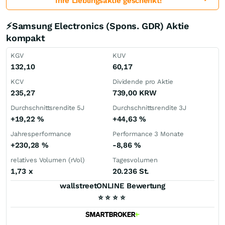
Ihre Lieblingsaktie geschenkt!
⚡Samsung Electronics (Spons. GDR) Aktie
kompakt
KGV
KUV
132,10
60,17
KCV
Dividende pro Aktie
235,27
739,00
KRW
Durchschnittsrendite 5J
Durchschnittsrendite 3J
+19,22
%
+44,63
%
Jahresperformance
Performance 3 Monate
+230,28
%
-8,86
%
relatives Volumen (rVol)
Tagesvolumen
1,73
x
20.236 St.
wallstreetONLINE Bewertung
⭐
⭐
⭐
⭐