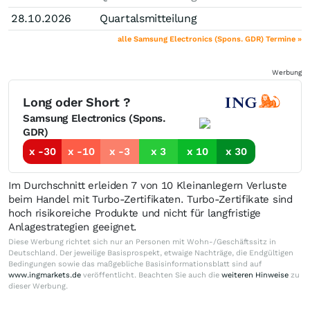
28.10.2026
Quartalsmitteilung
alle Samsung Electronics (Spons. GDR) Termine »
Werbung
Long oder Short ?
Samsung Electronics (Spons.
GDR)
x -30
x -10
x -3
x 3
x 10
x 30
Im Durchschnitt erleiden 7 von 10 Kleinanlegern Verluste
beim Handel mit Turbo-Zertifikaten. Turbo-Zertifikate sind
hoch risikoreiche Produkte und nicht für langfristige
Anlagestrategien geeignet.
Diese Werbung richtet sich nur an Personen mit Wohn-/Geschäftssitz in
Deutschland. Der jeweilige Basisprospekt, etwaige Nachträge, die Endgültigen
Bedingungen sowie das maßgebliche Basisinformationsblatt sind auf
www.ingmarkets.de
veröffentlicht. Beachten Sie auch die
weiteren Hinweise
zu
dieser Werbung.