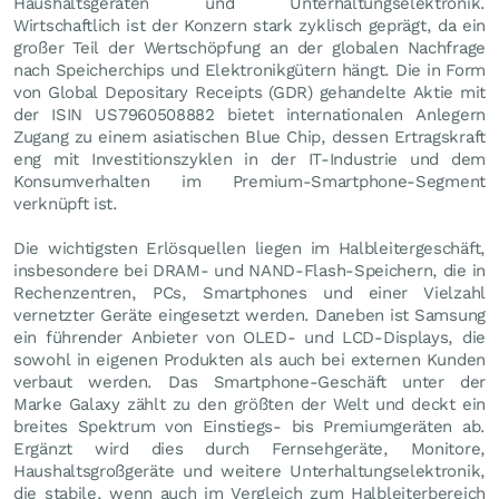
Haushaltsgeräten und Unterhaltungselektronik.
Wirtschaftlich ist der Konzern stark zyklisch geprägt, da ein
großer Teil der Wertschöpfung an der globalen Nachfrage
nach Speicherchips und Elektronikgütern hängt. Die in Form
von Global Depositary Receipts (GDR) gehandelte Aktie mit
der ISIN US7960508882 bietet internationalen Anlegern
Zugang zu einem asiatischen Blue Chip, dessen Ertragskraft
eng mit Investitionszyklen in der IT-Industrie und dem
Konsumverhalten im Premium-Smartphone-Segment
verknüpft ist.
Die wichtigsten Erlösquellen liegen im Halbleitergeschäft,
insbesondere bei DRAM- und NAND-Flash-Speichern, die in
Rechenzentren, PCs, Smartphones und einer Vielzahl
vernetzter Geräte eingesetzt werden. Daneben ist Samsung
ein führender Anbieter von OLED- und LCD-Displays, die
sowohl in eigenen Produkten als auch bei externen Kunden
verbaut werden. Das Smartphone-Geschäft unter der
Marke Galaxy zählt zu den größten der Welt und deckt ein
breites Spektrum von Einstiegs- bis Premiumgeräten ab.
Ergänzt wird dies durch Fernsehgeräte, Monitore,
Haushaltsgroßgeräte und weitere Unterhaltungselektronik,
die stabile, wenn auch im Vergleich zum Halbleiterbereich