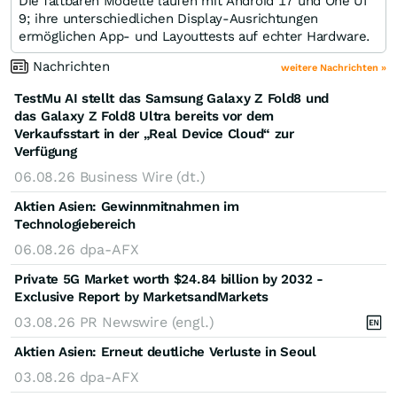
Die faltbaren Modelle laufen mit Android 17 und One UI
9; ihre unterschiedlichen Display-Ausrichtungen
ermöglichen App- und Layouttests auf echter Hardware.
Nachrichten
weitere Nachrichten »
TestMu AI stellt das Samsung Galaxy Z Fold8 und
das Galaxy Z Fold8 Ultra bereits vor dem
Verkaufsstart in der „Real Device Cloud“ zur
Verfügung
06.08.26
Business Wire (dt.)
Aktien Asien: Gewinnmitnahmen im
Technologiebereich
06.08.26
dpa-AFX
Private 5G Market worth $24.84 billion by 2032 -
Exclusive Report by MarketsandMarkets
03.08.26
PR Newswire (engl.)
Aktien Asien: Erneut deutliche Verluste in Seoul
03.08.26
dpa-AFX