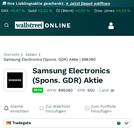
🎁 Ihre Lieblingsaktie geschenkt.
→ Jetzt Depot eröffnen
DAX
+0,47
%
Gold
+2,31
%
Öl (Brent)
+0,02
%
Dow Jones
+0,15
%
Aktien
Startseite
Samsung Electronics (Spons. GDR) Aktie | 896360
Samsung Electronics
(Spons. GDR) Aktie
Aktie
WKN:
896360
SYM:
SSU
Land
Alarme
Zur Watchlist
Zum Portfolio
einrichten
hinzufügen
hinzufügen
Tradegate