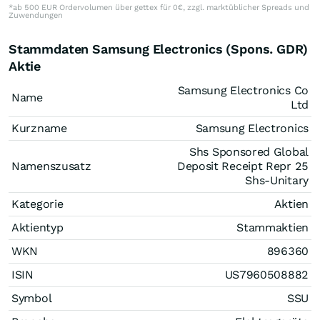
*ab 500 EUR Ordervolumen über gettex für 0€, zzgl. marktüblicher Spreads und
Zuwendungen
Stammdaten Samsung Electronics (Spons. GDR)
Aktie
Samsung Electronics Co
Name
Ltd
Kurzname
Samsung Electronics
Shs Sponsored Global
Namenszusatz
Deposit Receipt Repr 25
Shs-Unitary
Kategorie
Aktien
Aktientyp
Stammaktien
WKN
896360
ISIN
US7960508882
Symbol
SSU