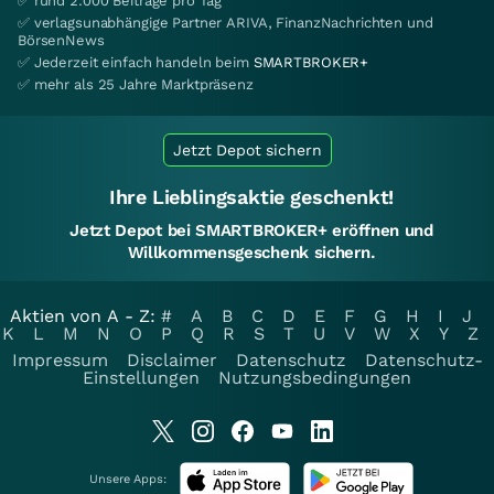
✅ rund 2.000 Beiträge pro Tag
✅ verlagsunabhängige Partner ARIVA, FinanzNachrichten und
BörsenNews
✅ Jederzeit einfach handeln beim
SMARTBROKER+
✅ mehr als 25 Jahre Marktpräsenz
Jetzt Depot sichern
Ihre Lieblingsaktie geschenkt!
Jetzt Depot bei SMARTBROKER+ eröffnen und
Willkommensgeschenk sichern.
Aktien von A - Z:
#
A
B
C
D
E
F
G
H
I
J
K
L
M
N
O
P
Q
R
S
T
U
V
W
X
Y
Z
Impressum
Disclaimer
Datenschutz
Datenschutz-
Einstellungen
Nutzungsbedingungen
Unsere Apps: