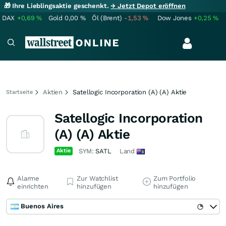
🎁 Ihre Lieblingsaktie geschenkt.
→ Jetzt Depot eröffnen
DAX
+0,69
%
Gold
0,00
%
Öl (Brent)
-1,53
%
Dow Jones
+0,25
%
Aktien
Satellogic Incorporation (A) (A) Aktie
Startseite
Satellogic Incorporation
(A) (A) Aktie
Aktie
SYM:
SATL
Land
Alarme
Zur Watchlist
Zum Portfolio
einrichten
hinzufügen
hinzufügen
Buenos Aires