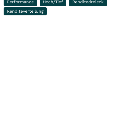
Performance
Hoch/Tief
Renditedreieck
Renditeverteilung