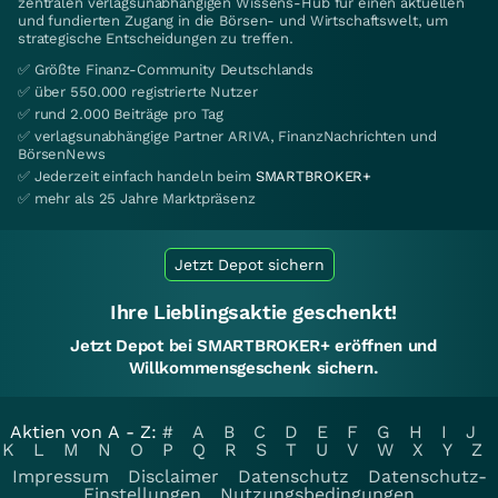
zentralen verlagsunabhängigen Wissens-Hub für einen aktuellen
und fundierten Zugang in die Börsen- und Wirtschaftswelt, um
strategische Entscheidungen zu treffen.
✅ Größte Finanz-Community Deutschlands
✅ über 550.000 registrierte Nutzer
✅ rund 2.000 Beiträge pro Tag
✅ verlagsunabhängige Partner ARIVA, FinanzNachrichten und
BörsenNews
✅ Jederzeit einfach handeln beim
SMARTBROKER+
✅ mehr als 25 Jahre Marktpräsenz
Jetzt Depot sichern
Ihre Lieblingsaktie geschenkt!
Jetzt Depot bei SMARTBROKER+ eröffnen und
Willkommensgeschenk sichern.
Aktien von A - Z:
#
A
B
C
D
E
F
G
H
I
J
K
L
M
N
O
P
Q
R
S
T
U
V
W
X
Y
Z
Impressum
Disclaimer
Datenschutz
Datenschutz-
Einstellungen
Nutzungsbedingungen