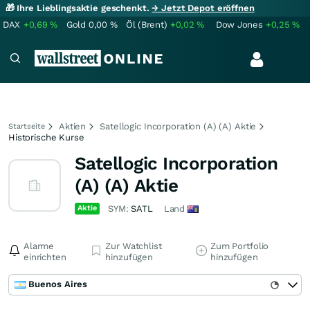
🎁 Ihre Lieblingsaktie geschenkt.
→ Jetzt Depot eröffnen
DAX
+0,69
%
Gold
0,00
%
Öl (Brent)
+0,02
%
Dow Jones
+0,25
%
Aktien
Satellogic Incorporation (A) (A) Aktie
Startseite
Historische Kurse
Satellogic Incorporation
(A) (A) Aktie
Aktie
SYM:
SATL
Land
Alarme
Zur Watchlist
Zum Portfolio
einrichten
hinzufügen
hinzufügen
Buenos Aires