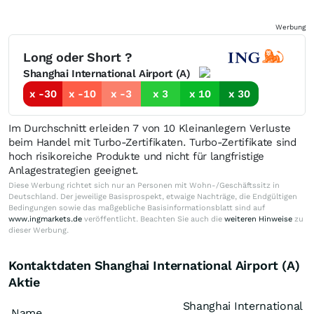
Werbung
Long oder Short ?
Shanghai International Airport (A)
x -30
x -10
x -3
x 3
x 10
x 30
Im Durchschnitt erleiden 7 von 10 Kleinanlegern Verluste
beim Handel mit Turbo-Zertifikaten. Turbo-Zertifikate sind
hoch risikoreiche Produkte und nicht für langfristige
Anlagestrategien geeignet.
Diese Werbung richtet sich nur an Personen mit Wohn-/Geschäftssitz in
Deutschland. Der jeweilige Basisprospekt, etwaige Nachträge, die Endgültigen
Bedingungen sowie das maßgebliche Basisinformationsblatt sind auf
www.ingmarkets.de
veröffentlicht. Beachten Sie auch die
weiteren Hinweise
zu
dieser Werbung.
Kontaktdaten Shanghai International Airport (A)
Aktie
Shanghai International
Name