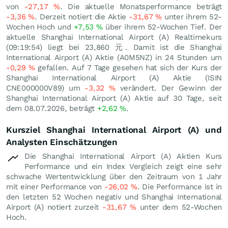
von
-27,17
%
. Die aktuelle Monatsperformance beträgt
-3,36
%
. Derzeit notiert die Aktie
-31,67
%
unter ihrem 52-
Wochen Hoch und
+7,53
%
über ihrem 52-Wochen Tief. Der
aktuelle Shanghai International Airport (A) Realtimekurs
(09:19:54) liegt bei 23,860
元
. Damit ist die Shanghai
International Airport (A) Aktie (A0M5NZ) in 24 Stunden um
-0,29
%
gefallen. Auf 7 Tage gesehen hat sich der Kurs der
Shanghai International Airport (A) Aktie (ISIN
CNE000000V89) um
-3,32
%
verändert. Der Gewinn der
Shanghai International Airport (A) Aktie auf 30 Tage, seit
dem 08.07.2026, beträgt
+2,62
%
.
Kursziel Shanghai International Airport (A) und
Analysten Einschätzungen
Die Shanghai International Airport (A) Aktien Kurs
Performance und ein Index Vergleich zeigt eine sehr
schwache Wertentwicklung über den Zeitraum von 1 Jahr
mit einer Performance von
-26,02
%
. Die Performance ist in
den letzten 52 Wochen negativ und Shanghai International
Airport (A) notiert zurzeit
-31,67
%
unter dem 52-Wochen
Hoch.