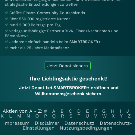
strategische Entscheidungen zu treffen.
✅ Größte Finanz-Community Deutschlands
✅ über 550.000 registrierte Nutzer
✅ rund 2.000 Beiträge pro Tag
✅ verlagsunabhängige Partner ARIVA, FinanzNachrichten und
BörsenNews
✅ Jederzeit einfach handeln beim
SMARTBROKER+
✅ mehr als 25 Jahre Marktpräsenz
Jetzt Depot sichern
Ihre Lieblingsaktie geschenkt!
Jetzt Depot bei SMARTBROKER+ eröffnen und
Willkommensgeschenk sichern.
Aktien von A - Z:
#
A
B
C
D
E
F
G
H
I
J
K
L
M
N
O
P
Q
R
S
T
U
V
W
X
Y
Z
Impressum
Disclaimer
Datenschutz
Datenschutz-
Einstellungen
Nutzungsbedingungen