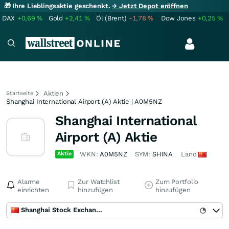
🎁 Ihre Lieblingsaktie geschenkt.
→ Jetzt Depot eröffnen
DAX
+0,69
%
Gold
+2,41
%
Öl (Brent)
-1,78
%
Dow Jones
+0,25
%
Aktien
Startseite
Shanghai International Airport (A) Aktie | A0M5NZ
Shanghai International
Airport (A) Aktie
Aktie
WKN:
A0M5NZ
SYM:
SHINA
Land
Alarme
Zur Watchlist
Zum Portfolio
einrichten
hinzufügen
hinzufügen
Shanghai Stock Exchange