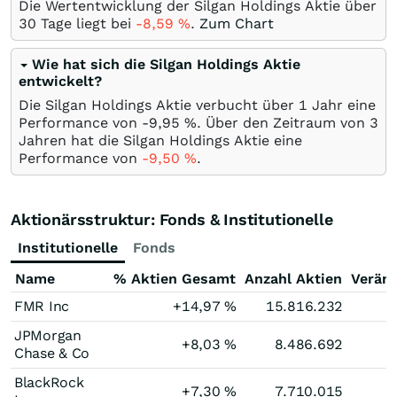
Die Wertentwicklung der Silgan Holdings Aktie über
30 Tage liegt bei
-8,59
%
.
Zum Chart
Wie hat sich die Silgan Holdings Aktie
entwickelt?
Die Silgan Holdings Aktie verbucht über 1 Jahr eine
Performance von -9,95
%
. Über den Zeitraum von 3
Jahren hat die Silgan Holdings Aktie eine
Performance von
-9,50
%
.
Aktionärsstruktur: Fonds & Institutionelle
Institutionelle
Fonds
Name
% Aktien Gesamt
Anzahl Aktien
Verän
FMR Inc
+14,97
%
15.816.232
JPMorgan
+8,03
%
8.486.692
Chase & Co
BlackRock
+7,30
%
7.710.015