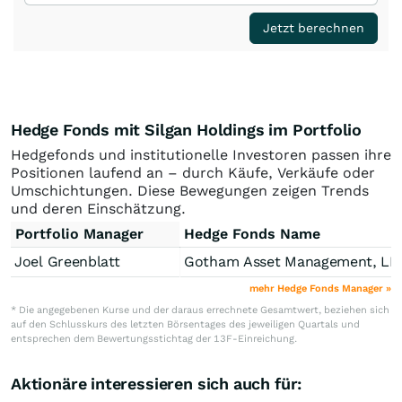
Jetzt berechnen
Hedge Fonds mit Silgan Holdings im Portfolio
Hedgefonds und institutionelle Investoren passen ihre
Positionen laufend an – durch Käufe, Verkäufe oder
Umschichtungen. Diese Bewegungen zeigen Trends
und deren Einschätzung.
Portfolio Manager
Hedge Fonds Name
Joel Greenblatt
Gotham Asset Management, LL
mehr Hedge Fonds Manager »
* Die angegebenen Kurse und der daraus errechnete Gesamtwert, beziehen sich
auf den Schlusskurs des letzten Börsentages des jeweiligen Quartals und
entsprechen dem Bewertungsstichtag der 13F-Einreichung.
Aktionäre interessieren sich auch für: