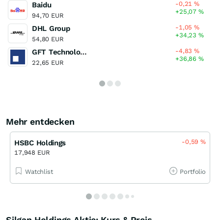
-0,21
%
Baidu
+25,07
%
94,70 EUR
-1,05
%
DHL Group
+34,23
%
54,80 EUR
-4,83
%
GFT Technologies
+36,86
%
22,65 EUR
Mehr entdecken
-0,59
%
HSBC Holdings
17,948 EUR
Watchlist
Portfolio
Silgan Holdings Aktie: Kurs & Preis