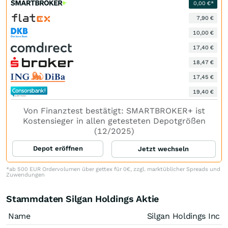
0,00 €*
7,90 €
10,00 €
17,40 €
18,47 €
17,45 €
19,40 €
Von Finanztest bestätigt: SMARTBROKER+ ist
Kostensieger in allen getesteten Depotgrößen
(12/2025)
Depot eröffnen
Jetzt wechseln
*ab 500 EUR Ordervolumen über gettex für 0€, zzgl. marktüblicher Spreads und
Zuwendungen
Stammdaten Silgan Holdings Aktie
Name
Silgan Holdings Inc