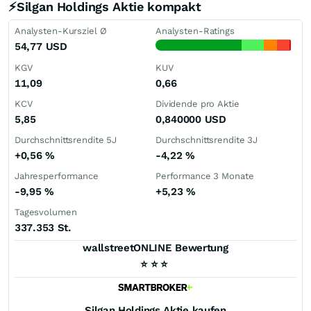
⚡Silgan Holdings Aktie kompakt
Analysten-Kursziel Ø
Analysten-Ratings
54,77
USD
KGV
KUV
11,09
0,66
KCV
Dividende pro Aktie
5,85
0,840000
USD
Durchschnittsrendite 5J
Durchschnittsrendite 3J
+0,56
%
-4,22
%
Jahresperformance
Performance 3 Monate
-9,95
%
+5,23
%
Tagesvolumen
337.353 St.
wallstreetONLINE Bewertung
⭐
⭐
⭐
Silgan Holdings
Aktie kaufen