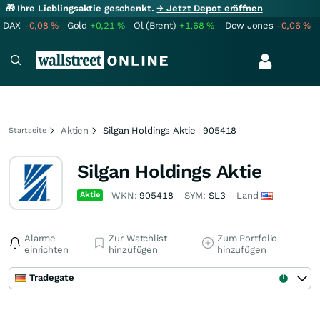
🎁 Ihre Lieblingsaktie geschenkt.
→ Jetzt Depot eröffnen
DAX
-0,08
%
Gold
+0,21
%
Öl (Brent)
+1,68
%
Dow Jones
-0,06
%
Aktien
Silgan Holdings Aktie | 905418
Startseite
Silgan Holdings Aktie
Aktie
WKN:
905418
SYM:
SL3
Land
Alarme
Zur Watchlist
Zum Portfolio
einrichten
hinzufügen
hinzufügen
Tradegate