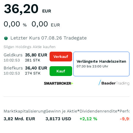
36,20
EUR
0,00
0,00
%
EUR
Letzter Kurs
07.08.26
Tradegate
Silgan Holdings Aktie kaufen
Geldkurs
35,80
EUR
Verkauf
10:02:53
281
STK
Verlängerte Handelszeiten
07:30 bis 23:00 Uhr
Briefkurs
36,40
EUR
Kauf
10:02:53
274
STK
Marktkapitalisierung
Gewinn je Aktie
*
Dividendenrendite
*
Perfo
3,82 Mrd.
EUR
3,8173
USD
+2,12
%
-9,95