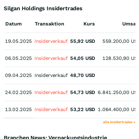
Silgan Holdings Insidertrades
Datum
Transaktion
Kurs
Umsat
19.05.2025
19.05.2025
Insiderverkauf
55,92
USD
559.200,00
US
06.05.2025
06.05.2025
Insiderverkauf
54,05
USD
128.530,90
US
09.04.2025
09.04.2025
Insiderverkauf
48,70
USD
24.02.2025
24.02.2025
Insiderverkauf
54,73
USD
6.841.250,00
US
13.02.2025
13.02.2025
Insiderverkauf
53,22
USD
1.064.400,00
US
alle Insidertrades »
Branchen News: Verpackungsindustrie