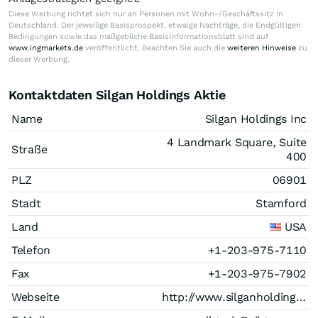
Diese Werbung richtet sich nur an Personen mit Wohn-/Geschäftssitz in
Deutschland. Der jeweilige Basisprospekt, etwaige Nachträge, die Endgültigen
Bedingungen sowie das maßgebliche Basisinformationsblatt sind auf
www.ingmarkets.de
veröffentlicht. Beachten Sie auch die
weiteren Hinweise
zu
dieser Werbung.
Kontaktdaten Silgan Holdings Aktie
Name
Silgan Holdings Inc
4 Landmark Square, Suite
Straße
400
PLZ
06901
Stadt
Stamford
Land
USA
Telefon
+1-203-975-7110
Fax
+1-203-975-7902
Webseite
http://www.silganholdings.com/