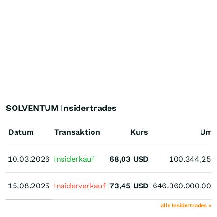
SOLVENTUM Insidertrades
Datum
Transaktion
Kurs
Ums
10.03.2026
10.03.2026
Insiderkauf
68,03
USD
100.344,25
15.08.2025
15.08.2025
Insiderverkauf
73,45
USD
646.360.000,00
alle Insidertrades »