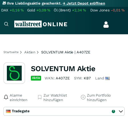
🎁 Ihre Lieblingsaktie geschenkt.
→ Jetzt Depot eröffnen
DAX
+0,16
%
Gold
+0,09
%
Öl (Brent)
+2,34
%
Dow Jones
-0,01
%
Aktien
SOLVENTUM Aktie | A407ZE
Startseite
SOLVENTUM Aktie
Aktie
WKN:
A407ZE
SYM:
KB7
Land
Alarme
Zur Watchlist
Zum Portfolio
einrichten
hinzufügen
hinzufügen
Tradegate