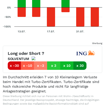
0%
-50%
-100%
13.07.
17.07.
31.07.
Werbung
Long oder Short ?
SOLVENTUM
x -30
x -10
x -3
x 3
x 10
x 30
Im Durchschnitt erleiden 7 von 10 Kleinanlegern Verluste
beim Handel mit Turbo-Zertifikaten. Turbo-Zertifikate sind
hoch risikoreiche Produkte und nicht für langfristige
Anlagestrategien geeignet.
Diese Werbung richtet sich nur an Personen mit Wohn-/Geschäftssitz in
Deutschland. Der jeweilige Basisprospekt, etwaige Nachträge, die Endgültigen
Bedingungen sowie das maßgebliche Basisinformationsblatt sind auf