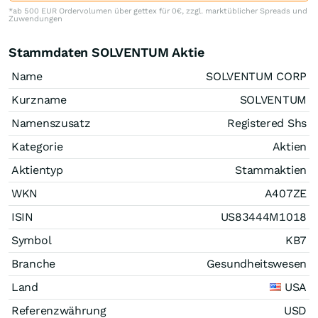
*ab 500 EUR Ordervolumen über gettex für 0€, zzgl. marktüblicher Spreads und
Zuwendungen
Stammdaten SOLVENTUM Aktie
Name
SOLVENTUM CORP
Kurzname
SOLVENTUM
Namenszusatz
Registered Shs
Kategorie
Aktien
Aktientyp
Stammaktien
WKN
A407ZE
ISIN
US83444M1018
Symbol
KB7
Branche
Gesundheitswesen
Land
USA
Referenzwährung
USD