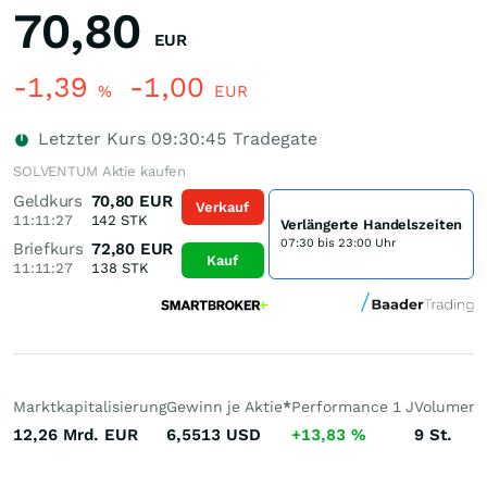
70,80
EUR
-1,39
-1,00
%
EUR
Letzter Kurs
09:30:45
Tradegate
SOLVENTUM Aktie kaufen
Geldkurs
70,80
EUR
Verkauf
11:11:27
142
STK
Verlängerte Handelszeiten
07:30 bis 23:00 Uhr
Briefkurs
72,80
EUR
Kauf
11:11:27
138
STK
Marktkapitalisierung
Gewinn je Aktie
*
Performance 1 J
Volumen 
12,26 Mrd.
EUR
6,5513
USD
+13,83
%
9
St.