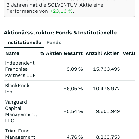
3 Jahren hat die SOLVENTUM Aktie eine
Performance von
+23,13
%
.
Aktionärsstruktur: Fonds & Institutionelle
Institutionelle
Fonds
Name
% Aktien Gesamt
Anzahl Aktien
Verän
Independent
Franchise
+9,09
%
15.733.495
Partners LLP
BlackRock
+6,05
%
10.478.972
Inc
Vanguard
Capital
+5,54
%
9.601.949
Management,
LLC
Trian Fund
Management
+4,76
%
8.236.753