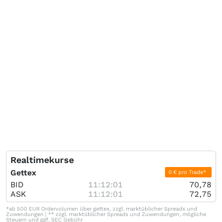
Realtimekurse
Gettex
0 € pro Trade*
BID
11:12:01
70,78
ASK
11:12:01
72,75
*ab 500 EUR Ordervolumen über gettex, zzgl. marktüblicher Spreads und
Zuwendungen | ** zzgl. marktüblicher Spreads und Zuwendungen, mögliche
Steuern und ggf. SEC Gebühr