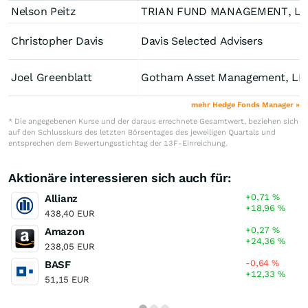
Nelson Peitz
TRIAN FUND MANAGEME
Christopher Davis
Davis Selected Advisers
Joel Greenblatt
Gotham Asset Management, LL
mehr Hedge Fonds Manager »
* Die angegebenen Kurse und der daraus errechnete Gesamtwert, beziehen sich
auf den Schlusskurs des letzten Börsentages des jeweiligen Quartals und
entsprechen dem Bewertungsstichtag der 13F-Einreichung.
Aktionäre interessieren sich auch für:
+0,71
%
Allianz
+18,96
%
438,40 EUR
+0,27
%
Amazon
+24,36
%
238,05 EUR
-0,64
%
BASF
+12,33
%
51,15 EUR