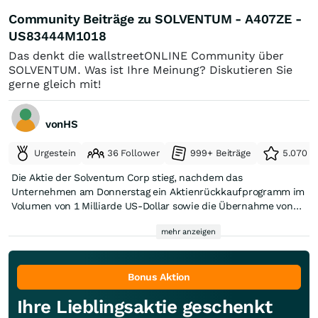
Community Beiträge zu SOLVENTUM - A407ZE -
US83444M1018
Das denkt die wallstreetONLINE Community über
SOLVENTUM. Was ist Ihre Meinung? Diskutieren Sie
gerne gleich mit!
vonHS
Urgestein
36 Follower
999+ Beiträge
5.070 e
Die Aktie der Solventum Corp stieg, nachdem das
Unternehmen am Donnerstag ein Aktienrückkaufprogramm im
Volumen von 1 Milliarde US-Dollar sowie die Übernahme von
Acera Surgical für bis zu 850 Millionen US-Dollar bekannt gab:
mehr anzeigen
https://de.investing.com/news/stock-market-
news/solventumaktie-steigt-nach-ankundigung-von-
aktienruckkauf-und-aceraubernahme-93CH-3244286
Bonus Aktion
Ihre Lieblingsaktie geschenkt