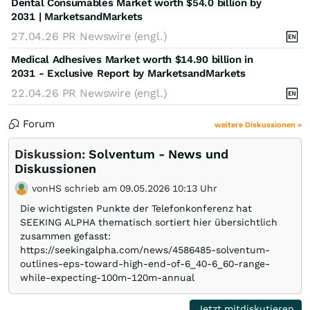
Dental Consumables Market worth $54.0 billion by
2031 | MarketsandMarkets
27.04.26
PR Newswire (engl.)
Medical Adhesives Market worth $14.90 billion in
2031 - Exclusive Report by MarketsandMarkets
22.04.26
PR Newswire (engl.)
Forum
weitere Diskussionen »
Diskussion:
Solventum - News und
Diskussionen
vonHS schrieb am 09.05.2026 10:13 Uhr
Die wichtigsten Punkte der Telefonkonferenz hat
SEEKING ALPHA thematisch sortiert hier übersichtlich
zusammen gefasst:
https://seekingalpha.com/news/4586485-solventum-
outlines-eps-toward-high-end-of-6_40-6_60-range-
while-expecting-100m-120m-annual
Jetzt mitdiskutieren