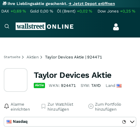
🎁 Ihre Lieblingsaktie geschenkt.
→ Jetzt Depot eröffnen
DAX
+0,69
%
Gold
0,00
%
Öl (Brent)
+0,02
%
Dow Jones
+0,25
%
Aktien
Taylor Devices Aktie | 924471
Startseite
Taylor Devices Aktie
Aktie
WKN:
924471
SYM:
TAYD
Land
Alarme
Zur Watchlist
Zum Portfolio
einrichten
hinzufügen
hinzufügen
Nasdaq