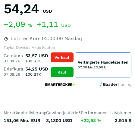
54,24
USD
+2,09
+1,11
%
USD
Letzter Kurs
02:00:00
Nasdaq
Taylor Devices Aktie kaufen
Geldkurs
53,57
USD
Verkauf
07.08.26
100
STK
Verlängerte Handelszeiten
07:30 bis 23:00 Uhr
Briefkurs
54,25
USD
Kauf
07.08.26
100
STK
Marktkapitalisierung
Gewinn je Aktie
*
Performance 1 J
Volumen 
151,06 Mio.
EUR
3,1300
USD
+22,58
%
3.915
St.