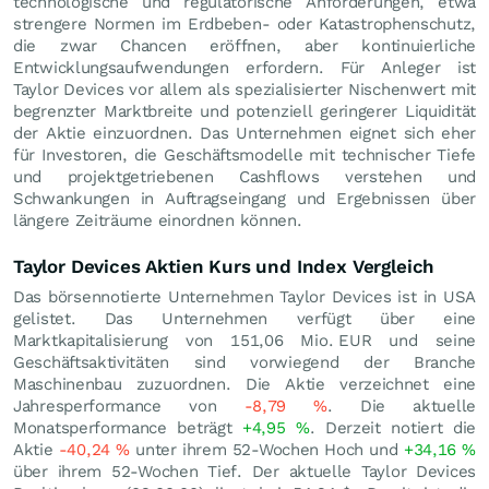
technologische und regulatorische Anforderungen, etwa
strengere Normen im Erdbeben- oder Katastrophenschutz,
die zwar Chancen eröffnen, aber kontinuierliche
Entwicklungsaufwendungen erfordern. Für Anleger ist
Taylor Devices vor allem als spezialisierter Nischenwert mit
begrenzter Marktbreite und potenziell geringerer Liquidität
der Aktie einzuordnen. Das Unternehmen eignet sich eher
für Investoren, die Geschäftsmodelle mit technischer Tiefe
und projektgetriebenen Cashflows verstehen und
Schwankungen in Auftragseingang und Ergebnissen über
längere Zeiträume einordnen können.
Taylor Devices Aktien Kurs und Index Vergleich
Das börsennotierte Unternehmen Taylor Devices ist in USA
gelistet. Das Unternehmen verfügt über eine
Marktkapitalisierung von 151,06 Mio.
EUR
und seine
Geschäftsaktivitäten sind vorwiegend der Branche
Maschinenbau zuzuordnen. Die Aktie verzeichnet eine
Jahresperformance von
-8,79
%
. Die aktuelle
Monatsperformance beträgt
+4,95
%
. Derzeit notiert die
Aktie
-40,24
%
unter ihrem 52-Wochen Hoch und
+34,16
%
über ihrem 52-Wochen Tief. Der aktuelle Taylor Devices