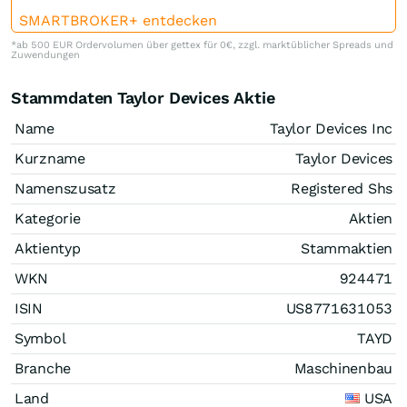
SMARTBROKER+ entdecken
*ab 500 EUR Ordervolumen über gettex für 0€, zzgl. marktüblicher Spreads und
Zuwendungen
Stammdaten Taylor Devices Aktie
Name
Taylor Devices Inc
Kurzname
Taylor Devices
Namenszusatz
Registered Shs
Kategorie
Aktien
Aktientyp
Stammaktien
WKN
924471
ISIN
US8771631053
Symbol
TAYD
Branche
Maschinenbau
Land
USA