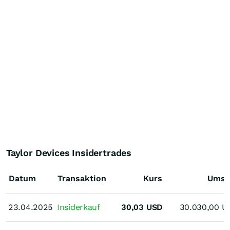
Taylor Devices Insidertrades
Datum
Transaktion
Kurs
Umsa
23.04.2025
23.04.2025
Insiderkauf
30,03
USD
30.030,00
U