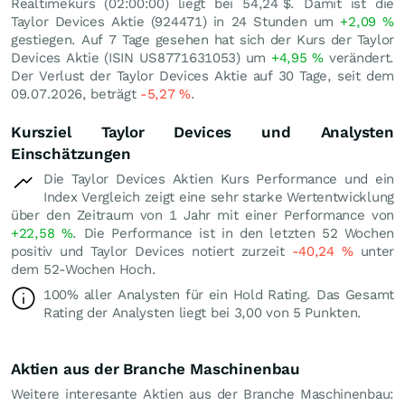
Realtimekurs (02:00:00) liegt bei 54,24
$
. Damit ist die
Taylor Devices Aktie (924471) in 24 Stunden um
+2,09
%
gestiegen. Auf 7 Tage gesehen hat sich der Kurs der Taylor
Devices Aktie (ISIN US8771631053) um
+4,95
%
verändert.
Der Verlust der Taylor Devices Aktie auf 30 Tage, seit dem
09.07.2026, beträgt
-5,27
%
.
Kursziel Taylor Devices und Analysten
Einschätzungen
Die Taylor Devices Aktien Kurs Performance und ein
Index Vergleich zeigt eine sehr starke Wertentwicklung
über den Zeitraum von 1 Jahr mit einer Performance von
+22,58
%
. Die Performance ist in den letzten 52 Wochen
positiv und Taylor Devices notiert zurzeit
-40,24
%
unter
dem 52-Wochen Hoch.
100% aller Analysten für ein Hold Rating. Das Gesamt
Rating der Analysten liegt bei 3,00 von 5 Punkten.
Aktien aus der Branche Maschinenbau
Weitere interesante Aktien aus der Branche Maschinenbau: