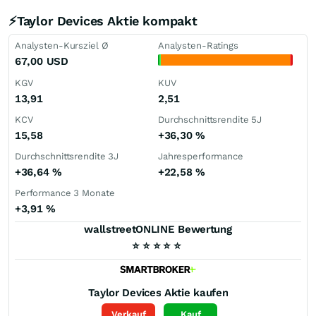
⚡Taylor Devices Aktie kompakt
Analysten-Kursziel Ø
Analysten-Ratings
67,00
USD
KGV
KUV
13,91
2,51
KCV
Durchschnittsrendite 5J
15,58
+36,30
%
Durchschnittsrendite 3J
Jahresperformance
+36,64
%
+22,58
%
Performance 3 Monate
+3,91
%
wallstreetONLINE Bewertung
⭐
⭐
⭐
⭐
⭐
Taylor Devices
Aktie kaufen
Verkauf
Kauf