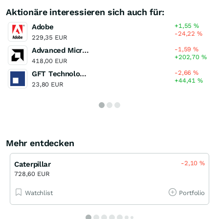
Aktionäre interessieren sich auch für:
+1,55
%
Adobe
-24,22
%
229,35 EUR
-1,59
%
Advanced Micro Devices
+202,70
%
418,00 EUR
-2,66
%
GFT Technologies
+44,41
%
23,80 EUR
Mehr entdecken
-2,10
%
Caterpillar
728,60 EUR
Watchlist
Portfolio