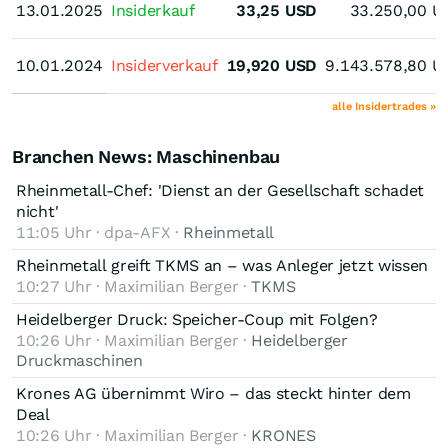
13.01.2025
13.01.2025
Insiderkauf
33,25
USD
33.250,00
U
10.01.2024
10.01.2024
Insiderverkauf
19,920
USD
9.143.578,80
U
alle Insidertrades »
Branchen News: Maschinenbau
Rheinmetall-Chef: 'Dienst an der Gesellschaft schadet
nicht'
11:05 Uhr · dpa-AFX ·
Rheinmetall
Rheinmetall greift TKMS an – was Anleger jetzt wissen
10:27 Uhr · Maximilian Berger ·
TKMS
Heidelberger Druck: Speicher-Coup mit Folgen?
10:26 Uhr · Maximilian Berger ·
Heidelberger
Druckmaschinen
Krones AG übernimmt Wiro – das steckt hinter dem
Deal
10:26 Uhr · Maximilian Berger ·
KRONES