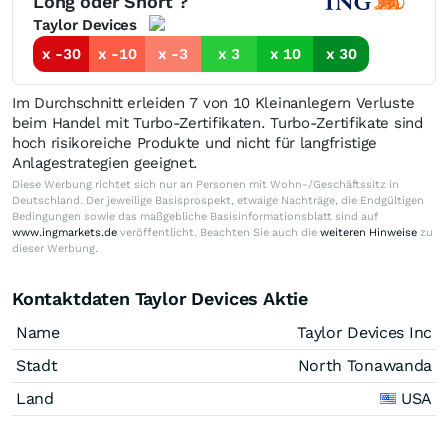
Long oder Short ?
Taylor Devices
x -30
x -10
x -3
x 3
x 10
x 30
Im Durchschnitt erleiden 7 von 10 Kleinanlegern Verluste
beim Handel mit Turbo-Zertifikaten. Turbo-Zertifikate sind
hoch risikoreiche Produkte und nicht für langfristige
Anlagestrategien geeignet.
Diese Werbung richtet sich nur an Personen mit Wohn-/Geschäftssitz in
Deutschland. Der jeweilige Basisprospekt, etwaige Nachträge, die Endgültigen
Bedingungen sowie das maßgebliche Basisinformationsblatt sind auf
www.ingmarkets.de
veröffentlicht. Beachten Sie auch die
weiteren Hinweise
zu
dieser Werbung.
Kontaktdaten Taylor Devices Aktie
Name
Taylor Devices Inc
Stadt
North Tonawanda
Land
USA