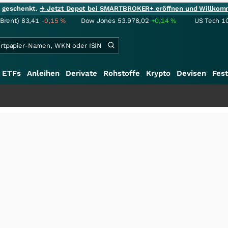
ie geschenkt.
→ Jetzt Depot bei SMARTBROKER+ eröffnen und Willkom
(Brent)
83,41
-0,15
%
Dow Jones
53.978,02
+0,14
%
US Tech 1
ETFs
Anleihen
Derivate
Rohstoffe
Krypto
Devisen
Fest