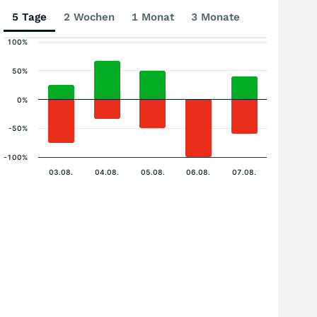
5 Tage
2 Wochen
1 Monat
3 Monate
100%
50%
0%
-50%
-100%
03.08.
04.08.
05.08.
06.08.
07.08.