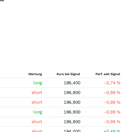
Wertung
Kurs bei Signal
Perf. seit Signal
long
196,400
-0,74
%
short
196,900
-0,99
%
short
196,900
-0,99
%
long
196,900
-0,99
%
short
196,900
-0,99
%
short
194,000
+0,49
%