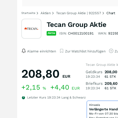
Aktien
Tecan Group Aktie | 922557
Chart
Startseite
Tecan Group Aktie
Aktie
ISIN:
CH0012100191
WKN:
9225
Alarme einrichten
Zur Watchlist hinzufügen
Zu
Tecan Group Aktie 
208,80
Geldkurs
208,00
EUR
19:23:34
61
STK
Briefkurs
209,60
+2,15
+4,40
%
EUR
19:23:34
61
STK
Letzter Kurs
19:23:34
Lang & Schwarz
Hinweis
Verlängerte Hand
Mo-Fr von
07:30 bi
Neu: Samstag von 14