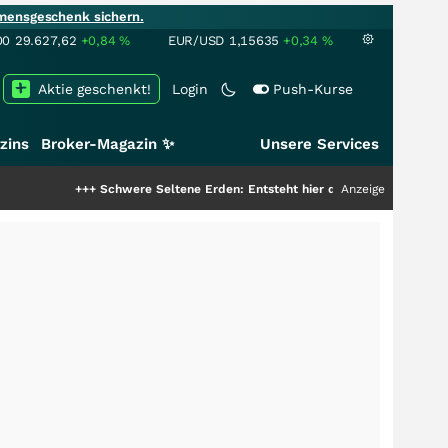
mensgeschenk sichern.
00
29.627,62
+0,84
%
EUR/USD
1,15635
+0,34
%
Aktie geschenkt!
Login
Push-Kurse
zins
Broker-Magazin ✨
Unsere Services
+++
Schwere Seltene Erden: Entsteht hier die nächste Milliardenstory
Anzeige