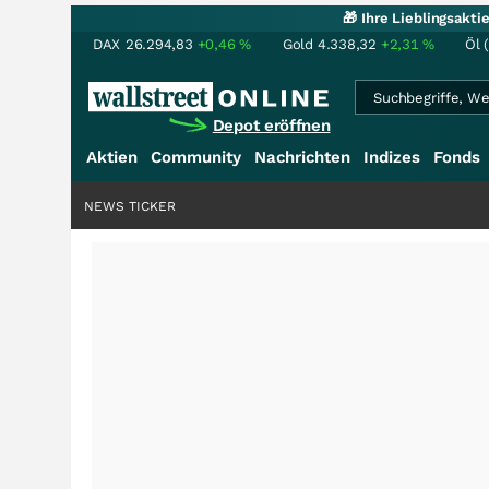
🎁 Ihre Lieblingsakt
DAX
26.294,83
+0,46
%
Gold
4.338,32
+2,31
%
Öl 
Depot eröffnen
Aktien
Community
Nachrichten
Indizes
Fonds
NEWS TICKER