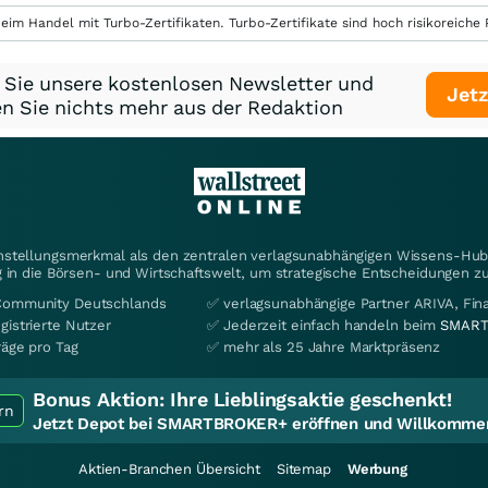
eim Handel mit Turbo-Zertifikaten. Turbo-Zertifikate sind hoch risikoreiche P
 Sie unsere kostenlosen Newsletter und
Jetz
n Sie nichts mehr aus der Redaktion
instellungsmerkmal als den zentralen verlagsunabhängigen Wissens-Hub 
 in die Börsen- und Wirtschaftswelt, um strategische Entscheidungen zu
Community Deutschlands
✅ verlagsunabhängige Partner ARIVA, Fi
gistrierte Nutzer
✅ Jederzeit einfach handeln beim
SMART
räge pro Tag
✅ mehr als 25 Jahre Marktpräsenz
Bonus Aktion:
Ihre Lieblingsaktie geschenkt!
rn
Jetzt Depot bei SMARTBROKER+ eröffnen und Willkommen
Aktien-Branchen Übersicht
Sitemap
Werbung