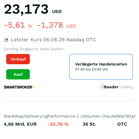
23,173
USD
-5,61
-1,378
%
USD
Letzter Kurs
06.08.26
Nasdaq OTC
Genting Singapore Aktie kaufen
Verkauf
Verlängerte Handelszeiten
07:30 bis 23:00 Uhr
Kauf
Marktkapitalisierung
Performance 1 J
Volumen (heute)
Martktpla
4,86 Mrd.
EUR
-22,76
%
36
St.
OTC