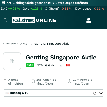
🎁 Ihre Lieblingsaktie geschenkt.
→ Jetzt Depot eröffnen
DAX
+0,06
%
Gold
+1,26
%
Öl (Brent)
-0,11
%
Dow Jones
-0,11
%
Aktien
Genting Singapore Aktie
Startseite
Genting Singapore Aktie
Aktie
SYM:
GIGNY
Land
Alarme
Zur Watchlist
Zum Portfolio
einrichten
hinzufügen
hinzufügen
Nasdaq OTC