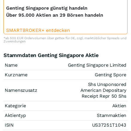
Genting Singapore günstig handeln
Über 95.000 Aktien an 29 Börsen handeln
SMARTBROKER+ entdecken
*ab 500 EUR Ordervolumen über gettex für 0€, zzgl. marktüblicher Spreads und
Zuwendungen
Stammdaten Genting Singapore Aktie
Name
Genting Singapore Limited
Kurzname
Genting Spore
Shs Unsponsored
Namenszusatz
American Depositary
Receipt Repr 50 Shs
Kategorie
Aktien
Aktientyp
Stammaktien
ISIN
US37251T1043