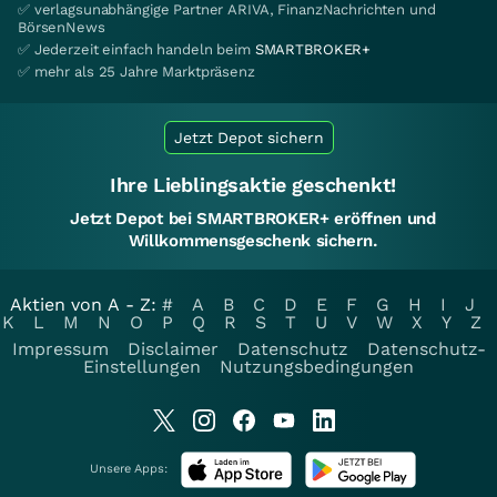
✅ verlagsunabhängige Partner ARIVA, FinanzNachrichten und
BörsenNews
✅ Jederzeit einfach handeln beim
SMARTBROKER+
✅ mehr als 25 Jahre Marktpräsenz
Jetzt Depot sichern
Ihre Lieblingsaktie geschenkt!
Jetzt Depot bei SMARTBROKER+ eröffnen und
Willkommensgeschenk sichern.
Aktien von A - Z:
#
A
B
C
D
E
F
G
H
I
J
K
L
M
N
O
P
Q
R
S
T
U
V
W
X
Y
Z
Impressum
Disclaimer
Datenschutz
Datenschutz-
Einstellungen
Nutzungsbedingungen
Unsere Apps: