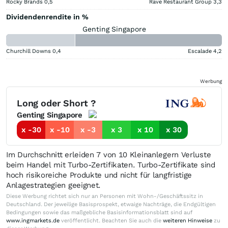
Rocky Brands
0,5
Rave Restaurant Group
3,3
Dividendenrendite in %
Genting Singapore
Churchill Downs
0,4
Escalade
4,2
Werbung
Long oder Short ?
Genting Singapore
x -30
x -10
x -3
x 3
x 10
x 30
Im Durchschnitt erleiden 7 von 10 Kleinanlegern Verluste
beim Handel mit Turbo-Zertifikaten. Turbo-Zertifikate sind
hoch risikoreiche Produkte und nicht für langfristige
Anlagestrategien geeignet.
Diese Werbung richtet sich nur an Personen mit Wohn-/Geschäftssitz in
Deutschland. Der jeweilige Basisprospekt, etwaige Nachträge, die Endgültigen
Bedingungen sowie das maßgebliche Basisinformationsblatt sind auf
www.ingmarkets.de
veröffentlicht. Beachten Sie auch die
weiteren Hinweise
zu