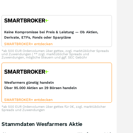
Keine Kompromisse bei Preis & Leistung — Ob Aktien,
Derivate, ETFs, Fonds oder Sparpläne
SMARTBROKER+ entdecken
*ab 500 EUR Ordervolumen über gettex, zzgl. marktüblicher Spreads
und Zuwendungen | ** zzgl. marktüblicher Spreads und
Zuwendungen, mögliche Steuern und ggf. SEC Gebühr
Wesfarmers günstig handeln
Über 95.000 Aktien an 29 Börsen handeln
SMARTBROKER+ entdecken
*ab 500 EUR Ordervolumen über gettex für 0€, zzgl. marktüblicher
Spreads und Zuwendungen
Stammdaten Wesfarmers Aktie