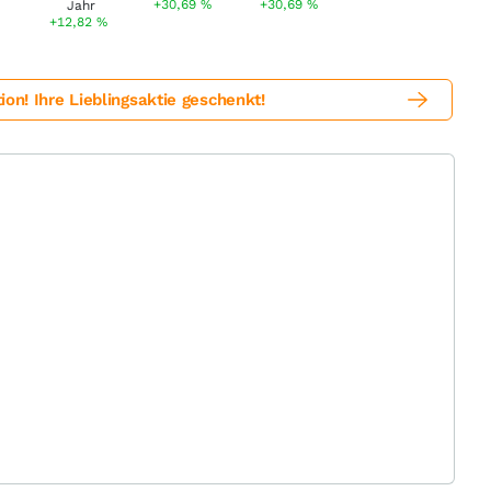
%
+30,69
%
+30,69
%
+12,82
%
! Ihre Lieblingsaktie geschenkt!