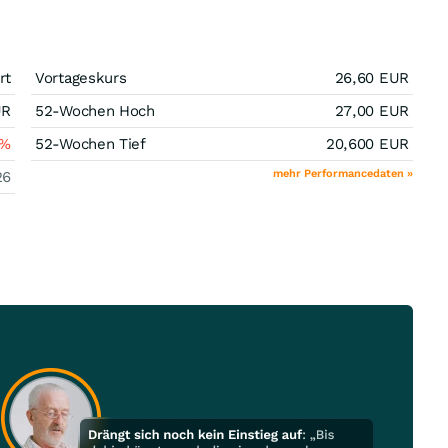
rt
Vortageskurs
26,60
EUR
UR
52-Wochen Hoch
27,00
EUR
%
52-Wochen Tief
20,600
EUR
mehr Performancedaten »
26