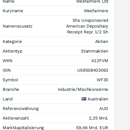
Name
Wesfarmers Ltd
Kurzname
Wesfarmers
Shs Unsponsored
Namenszusatz
American Depositary
Receipt Repr 1/2 Sh
Kategorie
Aktien
Aktientyp
Stammaktien
WKN
A12FVM
ISIN
US9508403063
Symbol
WF30
Branche
Industrie/Mischkonzerne
Land
Australien
Referenzwährung
AUD
Aktienanzahl
2,25 Mrd.
Marktkapitalisierung
59,46 Mrd.
EUR