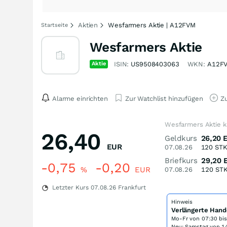
Aktien
Wesfarmers Aktie | A12FVM
Startseite
Wesfarmers Aktie
Aktie
ISIN:
US9508403063
WKN:
A12F
Alarme einrichten
Zur Watchlist hinzufügen
Zu
Wesfarmers Aktie k
26,40
Geldkurs
26,20
EUR
07.08.26
120
ST
Briefkurs
29,20
-0,75
-0,20
%
EUR
07.08.26
120
ST
Letzter Kurs
07.08.26
Frankfurt
Hinweis
Verlängerte Hand
Mo-Fr von
07:30 bi
Neu: Samstag von 14