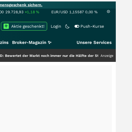
mensgeschenk sichern.
00
29.728,93
+1,18
%
EUR/USD
1,15587
0,00
%
Aktie geschenkt!
Login
Push-Kurse
zins
Broker-Magazin ✨
Unsere Services
 der Markt noch immer nur die Hälfte der Story?
+++
Anzeige