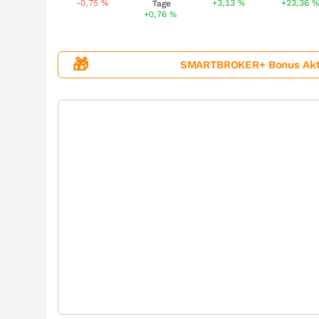
-0,75
%
+3,13
%
+23,36
+0,76
%
🎁
SMARTBROKER+ Bonus Aktion