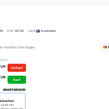
VM
SYM:
WF30
Land
Australien
m Portfolio hinzufügen
aufen
EUR
Verkauf
K
EUR
Kauf
K
elszeiten
s 23:00 Uhr
:00 bis 19:00 Uhr