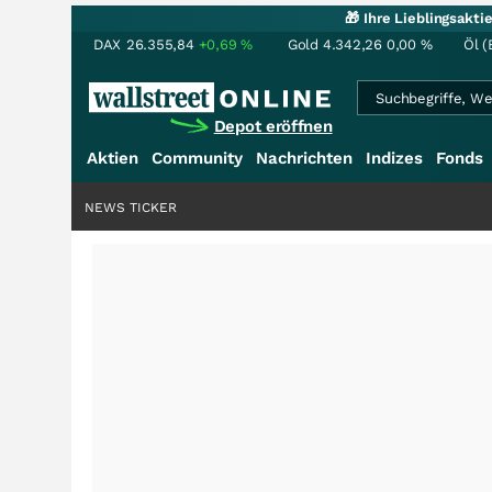
🎁 Ihre Lieblingsakt
DAX
26.355,84
+0,69
%
Gold
4.342,26
0,00
%
Öl (
Depot eröffnen
Aktien
Community
Nachrichten
Indizes
Fonds
NEWS TICKER