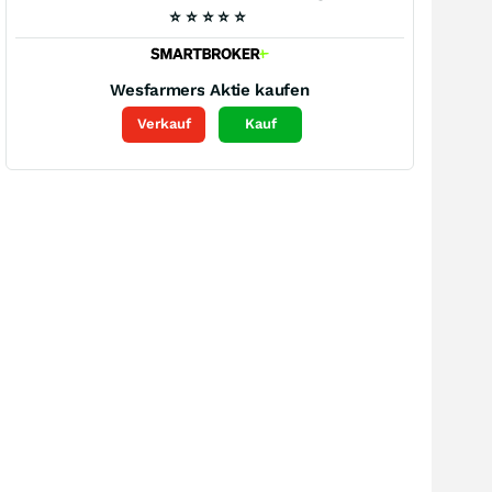
⭐
⭐
⭐
⭐
⭐
Wesfarmers
Aktie kaufen
Verkauf
Kauf