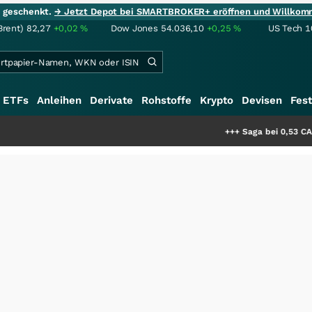
ie geschenkt.
→ Jetzt Depot bei SMARTBROKER+ eröffnen und Willkom
Brent)
82,27
+0,02
%
Dow Jones
54.036,10
+0,25
%
US Tech 1
ETFs
Anleihen
Derivate
Rohstoffe
Krypto
Devisen
Fest
+++
Saga bei 0,53 CAD: Bewertet