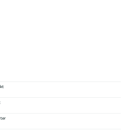
kt
t
ter