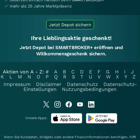
✅ mehr als 25 Jahre Marktpräsenz
Jetzt Depot sichern
Ihre Lieblingsaktie geschenkt!
Jetzt Depot bei SMARTBROKER+ eröffnen und
Willkommensgeschenk sichern.
Aktien von A - Z:
#
A
B
C
D
E
F
G
H
I
J
K
L
M
N
O
P
Q
R
S
T
U
V
W
X
Y
Z
Impressum
Disclaimer
Datenschutz
Datenschutz-
Einstellungen
Nutzungsbedingungen
Unsere Apps:
Wenn Sie Kursdaten, Widgets oder andere Finanzinformationen benötigen, hilft