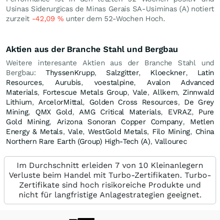
Usinas Siderurgicas de Minas Gerais SA-Usiminas (A) notiert
zurzeit
-42,09
%
unter dem 52-Wochen Hoch.
Aktien aus der Branche Stahl und Bergbau
Weitere interesante Aktien aus der Branche Stahl und
Bergbau:
ThyssenKrupp
,
Salzgitter
,
Kloeckner
,
Latin
Resources
,
Aurubis
,
voestalpine
,
Avalon Advanced
Materials
,
Fortescue Metals Group
,
Vale
,
Allkem
,
Zinnwald
Lithium
,
ArcelorMittal
,
Golden Cross Resources
,
De Grey
Mining
,
QMX Gold
,
AMG Critical Materials
,
EVRAZ
,
Pure
Gold Mining
,
Arizona Sonoran Copper Company
,
Metlen
Energy & Metals
,
Vale
,
WestGold Metals
,
Filo Mining
,
China
Northern Rare Earth (Group) High-Tech (A)
,
Vallourec
Im Durchschnitt erleiden 7 von 10 Kleinanlegern
Verluste beim Handel mit Turbo-Zertifikaten. Turbo-
Zertifikate sind hoch risikoreiche Produkte und
nicht für langfristige Anlagestrategien geeignet.