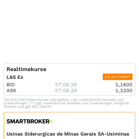
Realtimekurse
L&S Ex
4 € pro Trade**
BID
07.08.26
1,1600
ASK
07.08.26
1,2200
*ab 500 EUR Ordervolumen über gettex, zzgl. marktüblicher Spreads und
Zuwendungen | ** zzgl. marktüblicher Spreads und Zuwendungen, mögliche
Steuern und ggf. SEC Gebühr
Usinas Siderurgicas de Minas Gerais SA-Usiminas