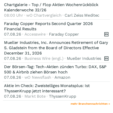
Chartgalerie - Top / Flop Aktien Wochenrückblick
Kalenderwoche 32/26
08:00 Uhr · wO Chartvergleich ·
Carl Zeiss Meditec
Faraday Copper Reports Second Quarter 2026
Financial Results
07.08.26
· Accesswire ·
Faraday Copper
Mueller Industries, Inc. Announces Retirement of Gary
S. Gladstein from the Board of Directors Effective
December 31, 2026
07.08.26
· Business Wire (engl.) ·
Mueller Industries
Der Börsen-Tag: Tech-Aktien zünden Turbo: DAX, S&P
500 & Airbnb ziehen Börsen hoch
07.08.26
· wO Newsflash ·
Amazon
Aktie im Check: Zweistelliges Monatsplus: Ist
ThyssenKrupp jetzt interessant?
07.08.26
· Markt Bote ·
ThyssenKrupp
mehr Branchennachrichten »