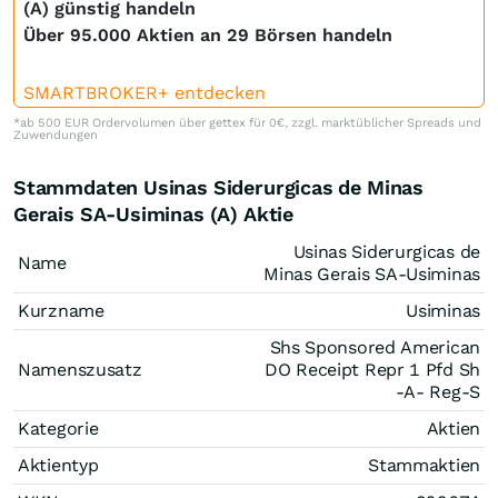
(A) günstig handeln
Über 95.000 Aktien an 29 Börsen handeln
SMARTBROKER+ entdecken
*ab 500 EUR Ordervolumen über gettex für 0€, zzgl. marktüblicher Spreads und
Zuwendungen
Stammdaten Usinas Siderurgicas de Minas
Gerais SA-Usiminas (A) Aktie
Usinas Siderurgicas de
Name
Minas Gerais SA-Usiminas
Kurzname
Usiminas
Shs Sponsored American
Namenszusatz
DO Receipt Repr 1 Pfd Sh
-A- Reg-S
Kategorie
Aktien
Aktientyp
Stammaktien