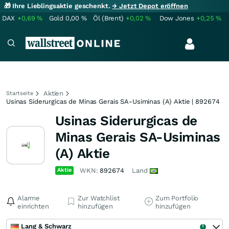
🎁 Ihre Lieblingsaktie geschenkt.
→ Jetzt Depot eröffnen
DAX
+0,69
%
Gold
0,00
%
Öl (Brent)
+0,02
%
Dow Jones
+0,25
%
Aktien
Startseite
Usinas Siderurgicas de Minas Gerais SA-Usiminas (A) Aktie | 892674
Usinas Siderurgicas de
Minas Gerais SA-Usiminas
(A) Aktie
Aktie
WKN:
892674
Land
Alarme
Zur Watchlist
Zum Portfolio
einrichten
hinzufügen
hinzufügen
Lang & Schwarz