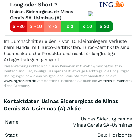
Long oder Short ?
Usinas Siderurgicas de Minas
Gerais SA-Usiminas (A)
x -30
x -10
x -3
x 3
x 10
x 30
Im Durchschnitt erleiden 7 von 10 Kleinanlegern Verluste
beim Handel mit Turbo-Zertifikaten. Turbo-Zertifikate sind
hoch risikoreiche Produkte und nicht für langfristige
Anlagestrategien geeignet.
Diese Werbung richtet sich nur an Personen mit Wohn-/Geschäftssitz in
Deutschland. Der jeweilige Basisprospekt, etwaige Nachträge, die Endgültigen
Bedingungen sowie das maßgebliche Basisinformationsblatt sind auf
www.ingmarkets.de
veröffentlicht. Beachten Sie auch die
weiteren Hinweise
zu
dieser Werbung.
Kontaktdaten Usinas Siderurgicas de Minas
Gerais SA-Usiminas (A) Aktie
Usinas Siderurgicas de
Name
Minas Gerais SA-Usiminas
Stadt
Belo Horizonte