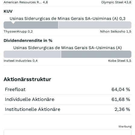
American Resources Registered (A)
4,8
Olympic Steel
43,6
KUV
Usinas Siderurgicas de Minas Gerais SA-Usiminas (A) 0,3
ThyssenKrupp
0,2
Nihon Seikosho
1,5
Dividendenrendite in %
Usinas Siderurgicas de Minas Gerais SA-Usiminas (A)
Insteel Industries
0,4
Kobe Steel
5,5
Aktionärsstruktur
Freefloat
64,04 %
Individuelle Aktionäre
61,68 %
Institutionelle Aktionäre
2,36 %
Werbung