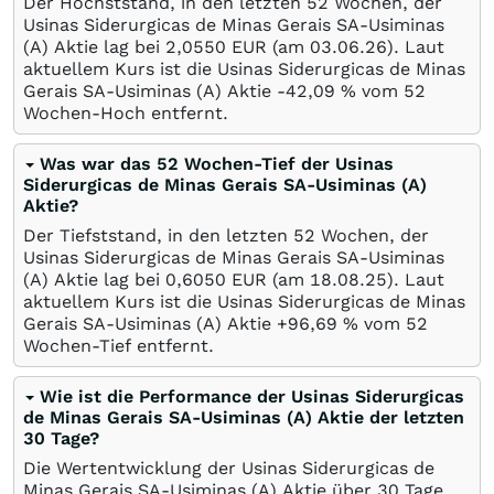
Der Höchststand, in den letzten 52 Wochen, der
Usinas Siderurgicas de Minas Gerais SA-Usiminas
(A) Aktie lag bei 2,0550
EUR
(am
03.06.26
). Laut
aktuellem Kurs ist die Usinas Siderurgicas de Minas
Gerais SA-Usiminas (A) Aktie -42,09
%
vom 52
Wochen-Hoch entfernt.
Was war das 52 Wochen-Tief der Usinas
Siderurgicas de Minas Gerais SA-Usiminas (A)
Aktie?
Der Tiefststand, in den letzten 52 Wochen, der
Usinas Siderurgicas de Minas Gerais SA-Usiminas
(A) Aktie lag bei 0,6050
EUR
(am
18.08.25
). Laut
aktuellem Kurs ist die Usinas Siderurgicas de Minas
Gerais SA-Usiminas (A) Aktie +96,69
%
vom 52
Wochen-Tief entfernt.
Wie ist die Performance der Usinas Siderurgicas
de Minas Gerais SA-Usiminas (A) Aktie der letzten
30 Tage?
Die Wertentwicklung der Usinas Siderurgicas de
Minas Gerais SA-Usiminas (A) Aktie über 30 Tage