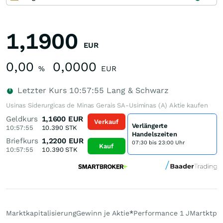
1,1900
EUR
0,00
0,0000
%
EUR
Letzter Kurs
10:57:55
Lang & Schwarz
Usinas Siderurgicas de Minas Gerais SA-Usiminas (A) Aktie kaufen
Geldkurs
1,1600
EUR
Verkauf
Verlängerte
10:57:55
10.390
STK
Handelszeiten
Briefkurs
1,2200
EUR
07:30 bis 23:00 Uhr
Kauf
10:57:55
10.390
STK
Marktkapitalisierung
Gewinn je Aktie
*
Performance 1 J
Martktpla