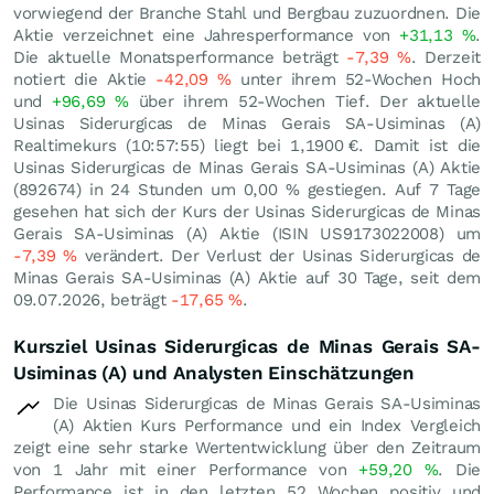
vorwiegend der Branche Stahl und Bergbau zuzuordnen. Die
Aktie verzeichnet eine Jahresperformance von
+31,13
%
.
Die aktuelle Monatsperformance beträgt
-7,39
%
. Derzeit
notiert die Aktie
-42,09
%
unter ihrem 52-Wochen Hoch
und
+96,69
%
über ihrem 52-Wochen Tief. Der aktuelle
Usinas Siderurgicas de Minas Gerais SA-Usiminas (A)
Realtimekurs (10:57:55) liegt bei 1,1900
€
. Damit ist die
Usinas Siderurgicas de Minas Gerais SA-Usiminas (A) Aktie
(892674) in 24 Stunden um
0,00
%
gestiegen. Auf 7 Tage
gesehen hat sich der Kurs der Usinas Siderurgicas de Minas
Gerais SA-Usiminas (A) Aktie (ISIN US9173022008) um
-7,39
%
verändert. Der Verlust der Usinas Siderurgicas de
Minas Gerais SA-Usiminas (A) Aktie auf 30 Tage, seit dem
09.07.2026, beträgt
-17,65
%
.
Kursziel Usinas Siderurgicas de Minas Gerais SA-
Usiminas (A) und Analysten Einschätzungen
Die Usinas Siderurgicas de Minas Gerais SA-Usiminas
(A) Aktien Kurs Performance und ein Index Vergleich
zeigt eine sehr starke Wertentwicklung über den Zeitraum
von 1 Jahr mit einer Performance von
+59,20
%
. Die
Performance ist in den letzten 52 Wochen positiv und