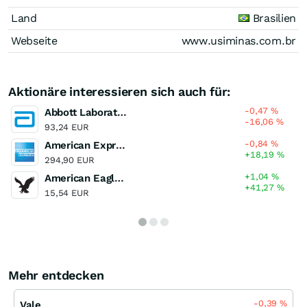
Land
Brasilien
Webseite
www.usiminas.com.br
Aktionäre interessieren sich auch für:
-0,47
%
Abbott Laboratories
-16,06
%
93,24 EUR
-0,84
%
American Express
+18,19
%
294,90 EUR
+1,04
%
American Eagle Outfitters
+41,27
%
15,54 EUR
Mehr entdecken
-0,39
%
Vale