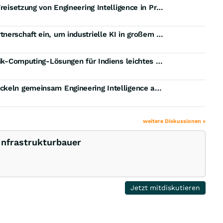
L&T Technology Services lanciert Ainfonix 4.0 zur Freisetzung von Engineering Intelligence in Prozessindustrien
L&T Technology Services und Databricks gehen Partnerschaft ein, um industrielle KI in großem Maßstab für anlagenintensive Branchen bereitzustellen
Aitech erhält 63-Millionen-Dollar-Auftrag für Avionik-Computing-Lösungen für Indiens leichtes Kampfhubschrauberprogramm
L&T Technology Services und Assai Software entwickeln gemeinsam Engineering Intelligence auf Basis von digitalen Zwillingen
weitere Diskussionen »
 Infrastrukturbauer
Jetzt mitdiskutieren