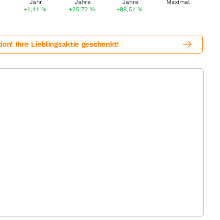
+1,41
%
+25,72
%
+99,51
%
! Ihre Lieblingsaktie geschenkt!