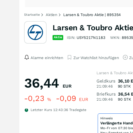
Aktien
Larsen & Toubro Aktie | 895354
Startseite
Larsen & Toubro Akti
Aktie
ISIN:
USY5217N1183
WKN:
8953
Alarme einrichten
Zur Watchlist hinzufügen
Zu
Larsen & Toubro Ak
36,44
Geldkurs
36,10
EUR
21:09:46
90
STK
Briefkurs
36,54
-0,23
-0,09
%
EUR
21:09:46
90
STK
Letzter Kurs
12:43:36
Tradegate
Hinweis
Verlängerte Hand
Mo-Fr von
07:30 bi
Neu: Samstag von 14