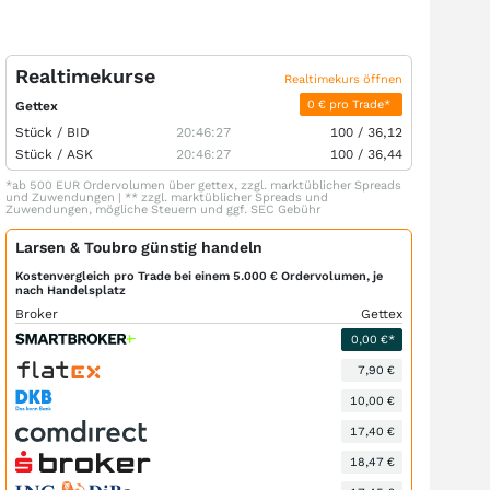
Realtimekurse
Realtimekurs öffnen
0 € pro Trade*
Gettex
Stück /
BID
20:46:27
100
/
36,12
Stück /
ASK
20:46:27
100
/
36,44
*ab 500 EUR Ordervolumen über gettex, zzgl. marktüblicher Spreads
und Zuwendungen | ** zzgl. marktüblicher Spreads und
Zuwendungen, mögliche Steuern und ggf. SEC Gebühr
Larsen & Toubro günstig handeln
Kostenvergleich pro Trade bei einem 5.000 € Ordervolumen, je
nach Handelsplatz
Broker
Gettex
0,00 €*
7,90 €
10,00 €
17,40 €
18,47 €