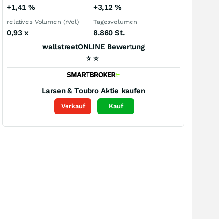
+1,41
%
+3,12
%
relatives Volumen (rVol)
Tagesvolumen
0,93
x
8.860 St.
wallstreetONLINE Bewertung
⭐
⭐
Larsen & Toubro
Aktie kaufen
Verkauf
Kauf