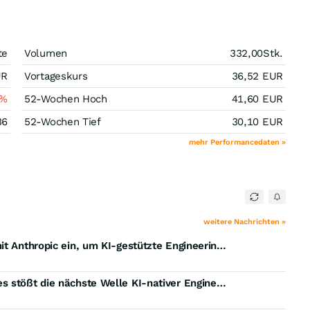
te
Volumen
332,00
Stk.
UR
Vortageskurs
36,52
EUR
%
52-Wochen Hoch
41,60
EUR
36
52-Wochen Tief
30,10
EUR
mehr Performancedaten »
weitere Nachrichten »
L&T Technology Services geht eine Partnerschaft mit Anthropic ein, um KI-gestützte Engineering-Intelligenz für Produkte und die Fertigung bereitzustellen
Globaler EI-Hackathon von L&T Technology Services stößt die nächste Welle KI-nativer Engineering-Lösungen an