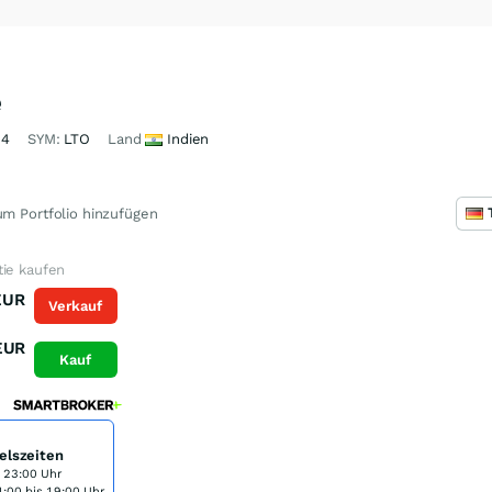
e
54
SYM:
LTO
Land
Indien
m Portfolio hinzufügen
tie kaufen
EUR
Verkauf
EUR
Kauf
elszeiten
s 23:00 Uhr
:00 bis 19:00 Uhr