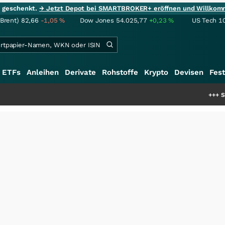
ie geschenkt.
→ Jetzt Depot bei SMARTBROKER+ eröffnen und Willkom
(Brent)
82,66
-1,05
%
Dow Jones
54.025,77
+0,23
%
US Tech 1
ETFs
Anleihen
Derivate
Rohstoffe
Krypto
Devisen
Fest
+++
Schwere Se