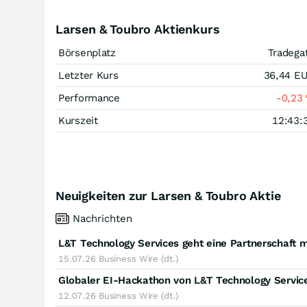
Larsen & Toubro Aktienkurs
Börsenplatz
Tradega
Letzter Kurs
36,44
E
Performance
-0,23
Kurszeit
12:43:
Neuigkeiten zur Larsen & Toubro Aktie
Nachrichten
15.07.26
Business Wire (dt.)
12.07.26
Business Wire (dt.)