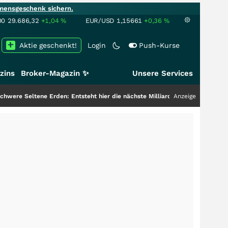
mensgeschenk sichern.
00
29.686,32
+1,04
%
EUR/USD
1,15661
+0,36
%
Aktie geschenkt!
Login
Push-Kurse
zins
Broker-Magazin ✨
Unsere Services
ltene Erden: Entsteht hier die nächste Milliardenstory?
+++
Anzeige