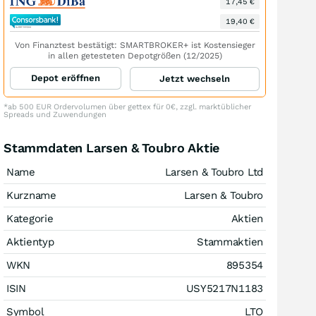
17,45 €
19,40 €
Von Finanztest bestätigt: SMARTBROKER+ ist Kostensieger
in allen getesteten Depotgrößen (12/2025)
Depot eröffnen
Jetzt wechseln
*ab 500 EUR Ordervolumen über gettex für 0€, zzgl. marktüblicher
Spreads und Zuwendungen
Stammdaten Larsen & Toubro Aktie
Name
Larsen & Toubro Ltd
Kurzname
Larsen & Toubro
Kategorie
Aktien
Aktientyp
Stammaktien
WKN
895354
ISIN
USY5217N1183
Symbol
LTO