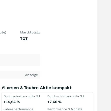
ute)
Martktplatz
TGT
Anzeige
⚡Larsen & Toubro Aktie kompakt
Durchschnittsrendite 5J
Durchschnittsrendite 3J
+14,64
%
+7,66
%
Jahresperformance
Performance 3 Monate