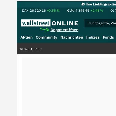
🎁 Ihre Lieblingsakt
DAX
26.320,16
+0,56
%
Gold
4.345,45
+2,48
%
Öl 
Depot eröffnen
Aktien
Community
Nachrichten
Indizes
Fonds
NEWS TICKER