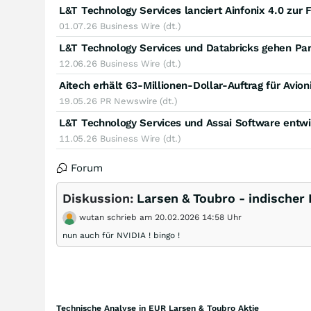
01.07.26
Business Wire (dt.)
12.06.26
Business Wire (dt.)
19.05.26
PR Newswire (dt.)
11.05.26
Business Wire (dt.)
Forum
Diskussion:
Larsen & Toubro - indischer
wutan schrieb am 20.02.2026 14:58 Uhr
nun auch für NVIDIA ! bingo !
Technische Analyse in EUR Larsen & Toubro Aktie