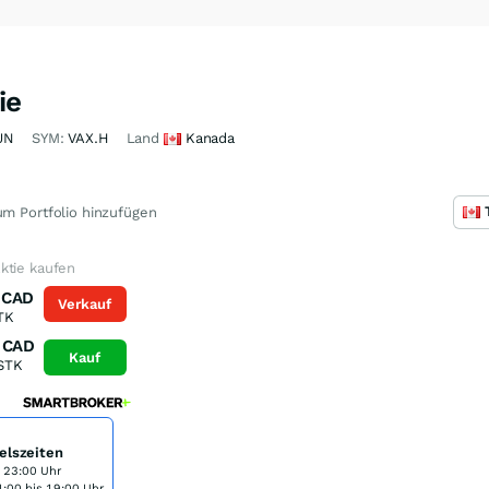
ie
JN
SYM:
VAX.H
Land
Kanada
m Portfolio hinzufügen
ktie kaufen
CAD
Verkauf
TK
CAD
Kauf
STK
elszeiten
s 23:00 Uhr
:00 bis 19:00 Uhr