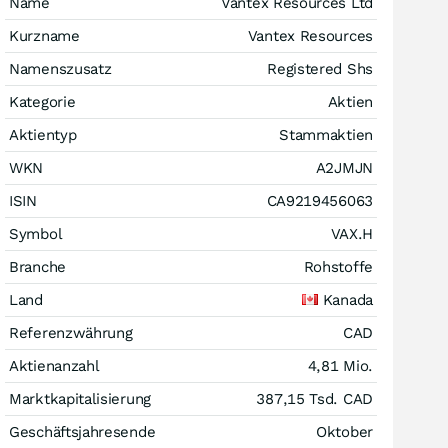
Name
Vantex Resources Ltd
Kurzname
Vantex Resources
Namenszusatz
Registered Shs
Kategorie
Aktien
Aktientyp
Stammaktien
WKN
A2JMJN
ISIN
CA9219456063
Symbol
VAX.H
Branche
Rohstoffe
Land
Kanada
Referenzwährung
CAD
Aktienanzahl
4,81 Mio.
Marktkapitalisierung
387,15 Tsd.
CAD
Geschäftsjahresende
Oktober