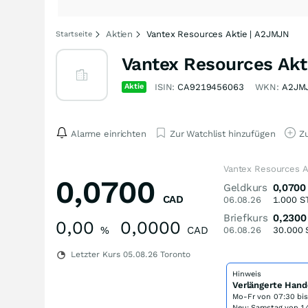
Aktien
Vantex Resources Aktie | A2JMJN
Startseite
Vantex Resources Akt
Aktie
ISIN:
CA9219456063
WKN:
A2JM
Alarme einrichten
Zur Watchlist hinzufügen
Zu
Vantex Resources A
0,0700
Geldkurs
0,0700
CAD
06.08.26
1.000
S
Briefkurs
0,2300
0,00
0,0000
%
CAD
06.08.26
30.000
Letzter Kurs
05.08.26
Toronto
Hinweis
Verlängerte Hand
Mo-Fr von
07:30 bi
Neu: Samstag von 14