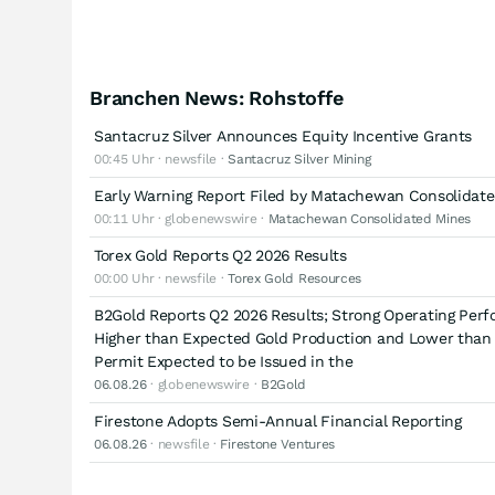
Branchen News: Rohstoffe
Santacruz Silver Announces Equity Incentive Grants
00:45 Uhr · newsfile ·
Santacruz Silver Mining
Early Warning Report Filed by Matachewan Consolidate
00:11 Uhr · globenewswire ·
Matachewan Consolidated Mines
Torex Gold Reports Q2 2026 Results
00:00 Uhr · newsfile ·
Torex Gold Resources
B2Gold Reports Q2 2026 Results; Strong Operating Perfo
Higher than Expected Gold Production and Lower than E
Permit Expected to be Issued in the
06.08.26
· globenewswire ·
B2Gold
Firestone Adopts Semi-Annual Financial Reporting
06.08.26
· newsfile ·
Firestone Ventures