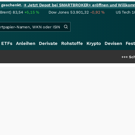
ie geschenkt.
→ Jetzt Depot bei SMARTBROKER+ eröffnen und Willkom
(Brent)
83,54
+5,15
%
Dow Jones
53.901,32
-0,92
%
US Tech 1
ETFs
Anleihen
Derivate
Rohstoffe
Krypto
Devisen
Fest
+++
Schwere Seltene