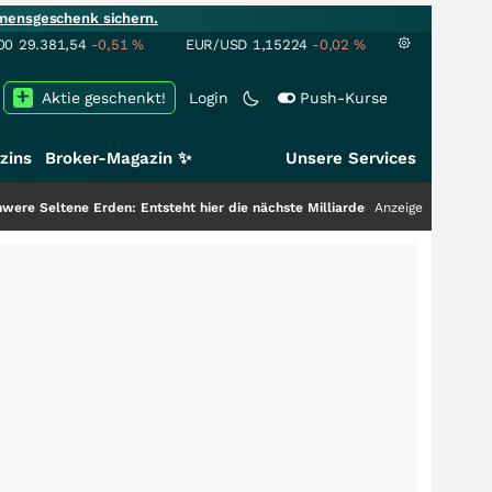
mensgeschenk sichern.
00
29.381,54
-0,51
%
EUR/USD
1,15224
-0,02
%
Aktie geschenkt!
Login
Push-Kurse
zins
Broker-Magazin ✨
Unsere Services
 Erden: Entsteht hier die nächste Milliardenstory?
+++
Anzeige