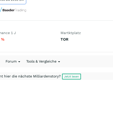
mance 1 J
Martktplatz
0
%
TOR
Forum
Tools & Vergleiche
t hier die nächste Milliardenstory?
Jetzt lesen