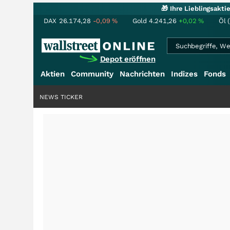
🎁 Ihre Lieblingsakt
DAX
26.174,28
-0,09
%
Gold
4.241,26
+0,02
%
Öl 
Depot eröffnen
Aktien
Community
Nachrichten
Indizes
Fonds
NEWS TICKER