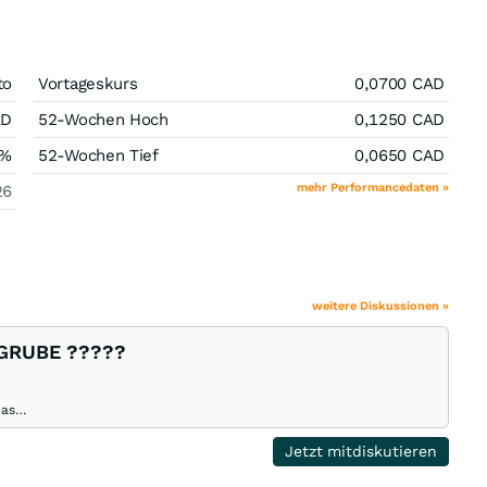
to
Vortageskurs
0,0700
CAD
AD
52-Wochen Hoch
0,1250
CAD
%
52-Wochen Tief
0,0650
CAD
mehr Performancedaten »
26
weitere Diskussionen »
DGRUBE ?????
.as…
Jetzt mitdiskutieren