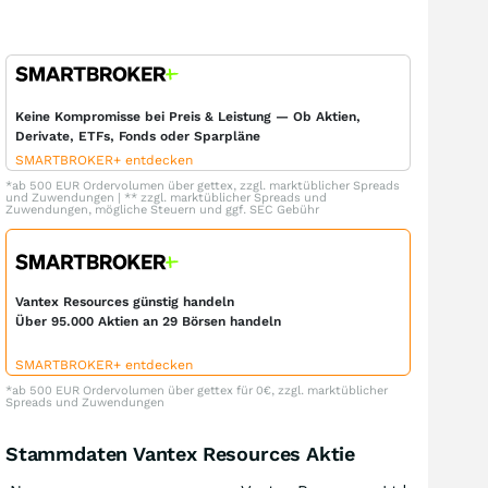
Keine Kompromisse bei Preis & Leistung — Ob Aktien,
Derivate, ETFs, Fonds oder Sparpläne
SMARTBROKER+ entdecken
*ab 500 EUR Ordervolumen über gettex, zzgl. marktüblicher Spreads
und Zuwendungen | ** zzgl. marktüblicher Spreads und
Zuwendungen, mögliche Steuern und ggf. SEC Gebühr
Vantex Resources günstig handeln
Über 95.000 Aktien an 29 Börsen handeln
SMARTBROKER+ entdecken
*ab 500 EUR Ordervolumen über gettex für 0€, zzgl. marktüblicher
Spreads und Zuwendungen
Stammdaten Vantex Resources Aktie