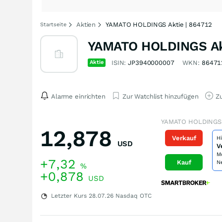
Aktien
YAMATO HOLDINGS Aktie | 864712
Startseite
YAMATO HOLDINGS Ak
Aktie
ISIN:
JP3940000007
WKN:
86471
Alarme einrichten
Zur Watchlist hinzufügen
Zu
YAMATO HOLDINGS 
12,878
Verkauf
H
USD
V
M
+7,32
Kauf
N
%
+0,878
USD
Letzter Kurs
28.07.26
Nasdaq OTC