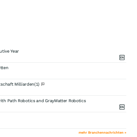
utive Year
tten
schaft Milliarden
(1)
ith Path Robotics and GrayMatter Robotics
mehr Branchennachrichten »