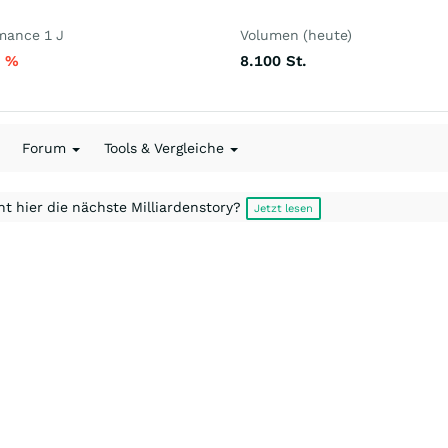
mance 1 J
Volumen (heute)
9
%
8.100
St.
Forum
Tools & Vergleiche
t hier die nächste Milliardenstory?
Jetzt lesen