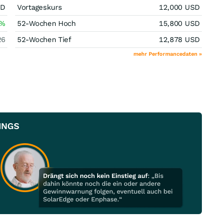
SD
Vortageskurs
12,000
USD
%
52-Wochen Hoch
15,800
USD
26
52-Wochen Tief
12,878
USD
mehr Performancedaten »
DINGS