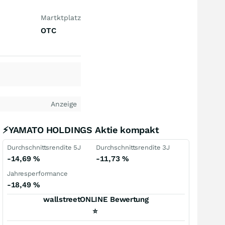
Martktplatz
OTC
Anzeige
⚡YAMATO HOLDINGS Aktie kompakt
Durchschnittsrendite 5J
Durchschnittsrendite 3J
-14,69
%
-11,73
%
Jahresperformance
-18,49
%
wallstreetONLINE Bewertung
⭐