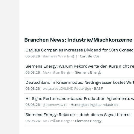
Branchen News: Industrie/Mischkonzerne
Carlisle Companies Increases Dividend for 50th Consec
06.08.26
· Business Wire (engl.) ·
Carlisle Cos
Siemens Energy: Warum Rekordwerte den Kurs nicht re
06.08.26
· Maximilian Berger ·
Siemens Energy
Deutschland in Krisenmodus: Niedrigwasser kostet Wirt
06.08.26
· wallstreetONLINE Redaktion ·
BASF
HII Signs Performance-based Production Agreements w
06.08.26
· globenewswire ·
Huntington Ingalls Industries
Siemens Energy: Rekorde – doch dieses Signal bremst
06.08.26
· Maximilian Berger ·
Siemens Energy