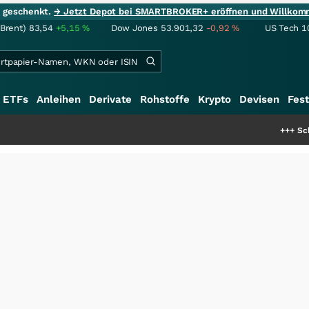
ie geschenkt.
→ Jetzt Depot bei SMARTBROKER+ eröffnen und Willkom
(Brent)
83,54
+5,15
%
Dow Jones
53.901,32
-0,92
%
US Tech 1
ETFs
Anleihen
Derivate
Rohstoffe
Krypto
Devisen
Fest
+++
Schwere Seltene