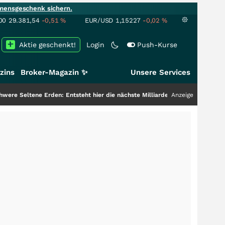
mensgeschenk sichern.
00
29.381,54
-0,51
%
EUR/USD
1,15227
-0,02
%
Aktie geschenkt!
Login
Push-Kurse
zins
Broker-Magazin ✨
Unsere Services
 Erden: Entsteht hier die nächste Milliardenstory?
+++
Anzeige