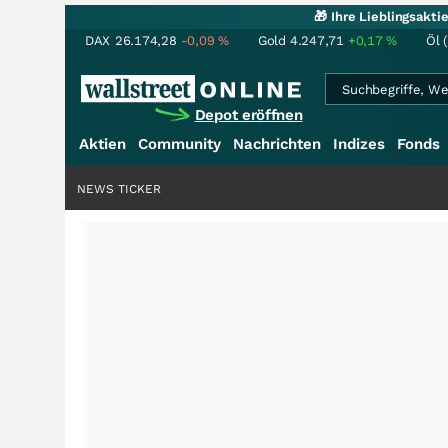
🎁 Ihre Lieblingsakt
DAX
26.174,28
-0,09
%
Gold
4.247,71
+0,17
%
Öl 
Depot eröffnen
Aktien
Community
Nachrichten
Indizes
Fonds
NEWS TICKER