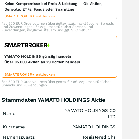
Keine Kompromisse bei Preis & Leistung — Ob Aktien,
Derivate, ETFs, Fonds oder Sparpläne
SMARTBROKER+ entdecken
*ab 500 EUR Ordervolumen über gettex, zzgl. marktüblicher Spreads
und Zuwendungen | ** zzgl. marktüblicher Spreads und
Zuwendungen, mögliche Steuern und ggf. SEC Gebühr
YAMATO HOLDINGS günstig handeln
Über 95.000 Aktien an 29 Börsen handeln
SMARTBROKER+ entdecken
*ab 500 EUR Ordervolumen über gettex für 0€, zzgl. marktüblicher
Spreads und Zuwendungen
Stammdaten YAMATO HOLDINGS Aktie
YAMATO HOLDINGS CO
Name
LTD
Kurzname
YAMATO HOLDINGS
Namenszusatz
Registered Shs