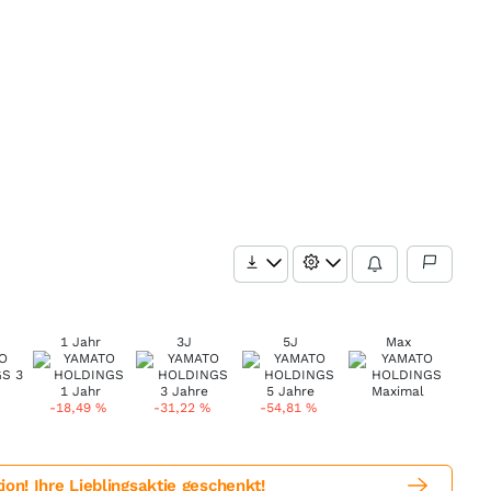
1 Jahr
3J
5J
Max
-18,49
%
-31,22
%
-54,81
%
! Ihre Lieblingsaktie geschenkt!